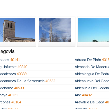
Segovia
bades
40141
Adrada De Pirón
401
guilafuente
40340
Alconada De Maderu
ldealcorvo
40389
Aldealengua De Ped
ldeanueva De La Serrezuela
40532
Aldeanueva Del Cod
ldehorno
40533
Aldehuela Del Codon
naya
40121
Añe
40492
rcones
40164
Arevalillo De Cega
4