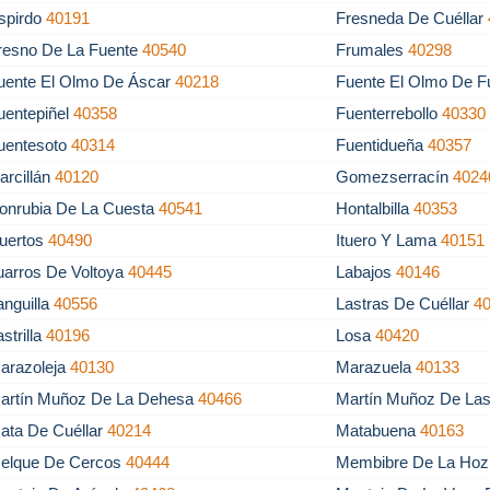
spirdo
40191
Fresneda De Cuéllar
resno De La Fuente
40540
Frumales
40298
uente El Olmo De Áscar
40218
Fuente El Olmo De F
uentepiñel
40358
Fuenterrebollo
40330
uentesoto
40314
Fuentidueña
40357
arcillán
40120
Gomezserracín
4024
onrubia De La Cuesta
40541
Hontalbilla
40353
uertos
40490
Ituero Y Lama
40151
uarros De Voltoya
40445
Labajos
40146
anguilla
40556
Lastras De Cuéllar
4
astrilla
40196
Losa
40420
arazoleja
40130
Marazuela
40133
artín Muñoz De La Dehesa
40466
Martín Muñoz De La
ata De Cuéllar
40214
Matabuena
40163
elque De Cercos
40444
Membibre De La Ho