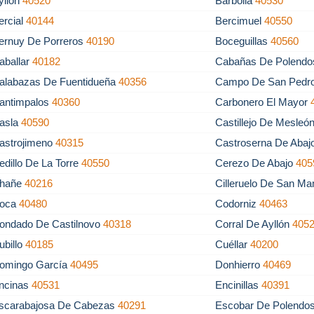
yllón
40520
Barbolla
40530
ercial
40144
Bercimuel
40550
ernuy De Porreros
40190
Boceguillas
40560
aballar
40182
Cabañas De Polend
alabazas De Fuentidueña
40356
Campo De San Pedr
antimpalos
40360
Carbonero El Mayor
asla
40590
Castillejo De Mesleó
astrojimeno
40315
Castroserna De Abaj
edillo De La Torre
40550
Cerezo De Abajo
405
hañe
40216
Cilleruelo De San 
oca
40480
Codorniz
40463
ondado De Castilnovo
40318
Corral De Ayllón
405
ubillo
40185
Cuéllar
40200
omingo García
40495
Donhierro
40469
ncinas
40531
Encinillas
40391
scarabajosa De Cabezas
40291
Escobar De Polendo