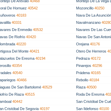
ontejo De Arévalo
40468
Montejo De La Vega 
oral De Hornuez
40542
Mozoncillo
40250
uñoveros
40183
Nava De La Asunció
avalilla
40331
Navalmanzano
4028
avares De Enmedio
40532
Navares De Las Cu
avas De Riofrío
40420
Navas De San Anton
lombrada
40220
Orejana
40176
rtigosa Del Monte
40421
Otero De Herreros
4
alazuelos De Eresma
40194
Pedraza
40172
erosillo
40354
Pinarejos
40296
radales
40540
Prádena
40165
apariegos
40466
Rebollo
40184
iaguas De San Bartolomé
40529
Riaza
40500
iofrío De Riaza
40515
Roda De Eresma
40
amboal
40442
San Cristóbal De Cué
an Cristóbal De Segovia
40197
San Ildefonso
40100