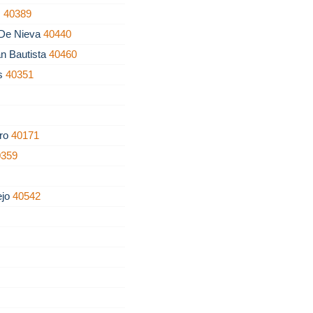
s
40389
 De Nieva
40440
an Bautista
40460
as
40351
dro
40171
0359
ejo
40542