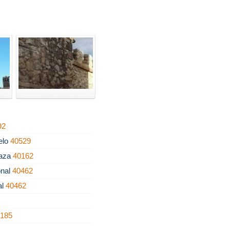
92
elo
40529
raza
40162
onal
40462
al
40462
0185