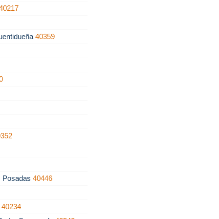
40217
uentidueña
40359
0
0352
s Posadas
40446
z
40234