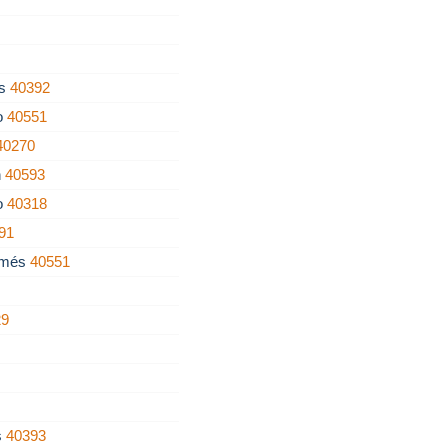
os
40392
o
40551
40270
n
40593
o
40318
91
Mamés
40551
29
s
40393