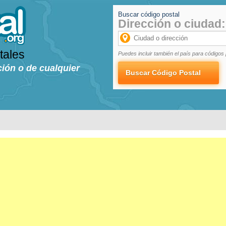
Buscar código postal
Dirección o ciudad:
tales
Puedes incluir también el país para códigos 
ción o de cualquier