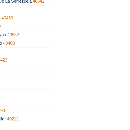
De La Serrezuela
40542
n
40450
0
evas
40532
io
40408
0422
290
llar
40212