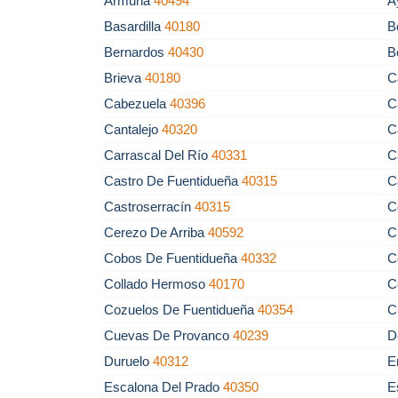
Armuña
40494
A
Basardilla
40180
B
Bernardos
40430
B
Brieva
40180
C
Cabezuela
40396
C
Cantalejo
40320
C
Carrascal Del Río
40331
C
Castro De Fuentidueña
40315
C
Castroserracín
40315
C
Cerezo De Arriba
40592
C
Cobos De Fuentidueña
40332
C
Collado Hermoso
40170
C
Cozuelos De Fuentidueña
40354
C
Cuevas De Provanco
40239
D
Duruelo
40312
E
Escalona Del Prado
40350
E