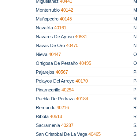
Migueláñez
40441
M
Monterrubio
40142
M
Muñopedro
40145
M
Navafría
40161
N
Navares De Ayuso
40531
N
Navas De Oro
40470
N
Nieva
40447
O
Ortigosa De Pestaño
40495
O
Pajarejos
40567
P
Pelayos Del Arroyo
40170
P
Pinarnegrillo
40294
P
Puebla De Pedraza
40184
R
Remondo
40216
R
Ribota
40513
R
Sacramenia
40237
S
San Cristóbal De La Vega
40465
S