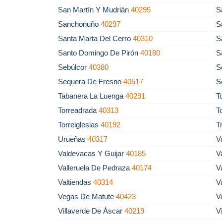
San Martín Y Mudrián
40295
S
Sanchonuño
40297
S
Santa Marta Del Cerro
40310
S
Santo Domingo De Pirón
40180
S
Sebúlcor
40380
S
Sequera De Fresno
40517
S
Tabanera La Luenga
40291
T
Torreadrada
40313
T
Torreiglesias
40192
T
Urueñas
40317
V
Valdevacas Y Guijar
40185
V
Valleruela De Pedraza
40174
V
Valtiendas
40314
V
Vegas De Matute
40423
V
Villaverde De Áscar
40219
V