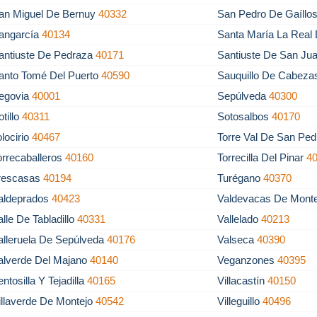
an Miguel De Bernuy
40332
San Pedro De Gaíllo
angarcía
40134
Santa María La Real
antiuste De Pedraza
40171
Santiuste De San Ju
anto Tomé Del Puerto
40590
Sauquillo De Cabez
egovia
40001
Sepúlveda
40300
otillo
40311
Sotosalbos
40170
olocirio
40467
Torre Val De San Pe
orrecaballeros
40160
Torrecilla Del Pinar
4
rescasas
40194
Turégano
40370
aldeprados
40423
Valdevacas De Mont
alle De Tabladillo
40331
Vallelado
40213
alleruela De Sepúlveda
40176
Valseca
40390
alverde Del Majano
40140
Veganzones
40395
entosilla Y Tejadilla
40165
Villacastín
40150
illaverde De Montejo
40542
Villeguillo
40496