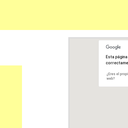
Esta págin
correctame
¿Eres el prop
web?