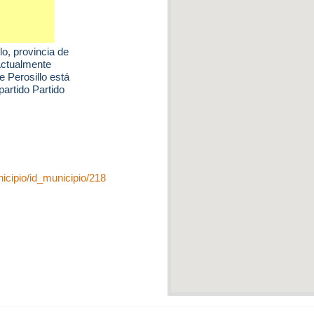
lo
, provincia de
Actualmente
e Perosillo está
artido Partido
cipio/id_municipio/218