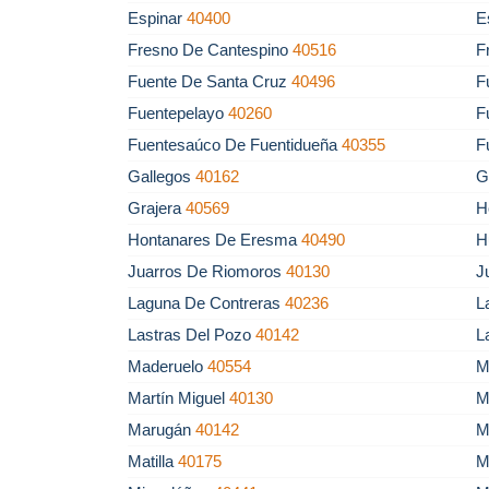
Espinar
40400
E
Fresno De Cantespino
40516
F
Fuente De Santa Cruz
40496
F
Fuentepelayo
40260
F
Fuentesaúco De Fuentidueña
40355
F
Gallegos
40162
G
Grajera
40569
H
Hontanares De Eresma
40490
H
Juarros De Riomoros
40130
J
Laguna De Contreras
40236
L
Lastras Del Pozo
40142
L
Maderuelo
40554
M
Martín Miguel
40130
M
Marugán
40142
M
Matilla
40175
M