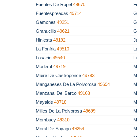
Fuentes De Ropel
49670
F
Fuentespreadas
49714
G
Gamones
49251
G
Granucillo
49621
G
Hiniesta
49192
J
La Fonfria
49510
L
Losacio
49540
L
Maderal
49719
M
Maire De Castroponce
49783
M
Manganeses De La Polvorosa
49694
M
Manzanal Del Barco
49163
M
Mayalde
49718
M
Milles De La Polvorosa
49699
M
Mombuey
49310
M
Moral De Sayago
49254
M