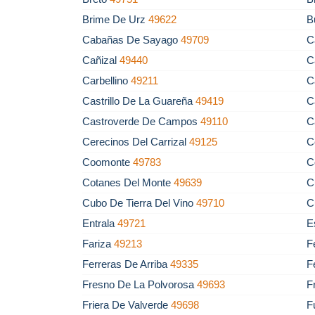
Brime De Urz
49622
B
Cabañas De Sayago
49709
C
Cañizal
49440
C
Carbellino
49211
C
Castrillo De La Guareña
49419
C
Castroverde De Campos
49110
C
Cerecinos Del Carrizal
49125
C
Coomonte
49783
C
Cotanes Del Monte
49639
C
Cubo De Tierra Del Vino
49710
C
Entrala
49721
E
Fariza
49213
F
Ferreras De Arriba
49335
F
Fresno De La Polvorosa
49693
F
Friera De Valverde
49698
F