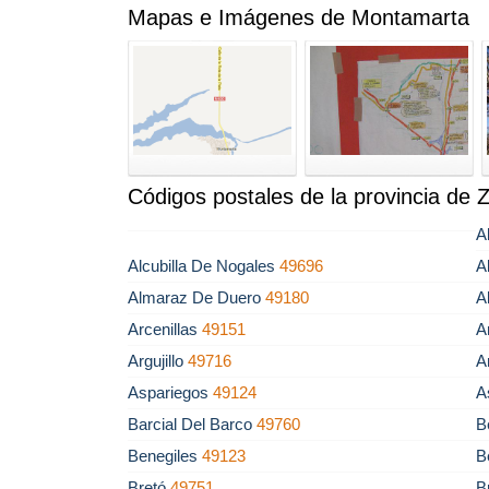
Mapas e Imágenes de Montamarta
Códigos postales de la provincia de
A
Alcubilla De Nogales
49696
A
Almaraz De Duero
49180
A
Arcenillas
49151
A
Argujillo
49716
A
Aspariegos
49124
A
Barcial Del Barco
49760
B
Benegiles
49123
B
Bretó
49751
B