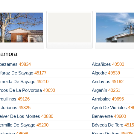
 Zamora
bezames
49834
Alcañices
49500
lfaraz De Sayago
49177
Algodre
49539
lmeida De Sayago
49210
Andavías
49162
rcos De La Polvorosa
49699
Argañín
49251
rquillinos
49126
Arrabalde
49696
sturianos
49325
Ayoó De Vidriales
49
elver De Los Montes
49830
Benavente
49600
ermillo De Sayago
49200
Bóveda De Toro
491
retocino
49698
Brime De Sog
49629