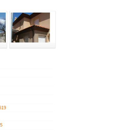
619
55