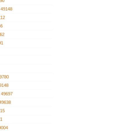
90
a
49148
212
36
62
91
9780
9148
e
49697
49638
515
91
9004