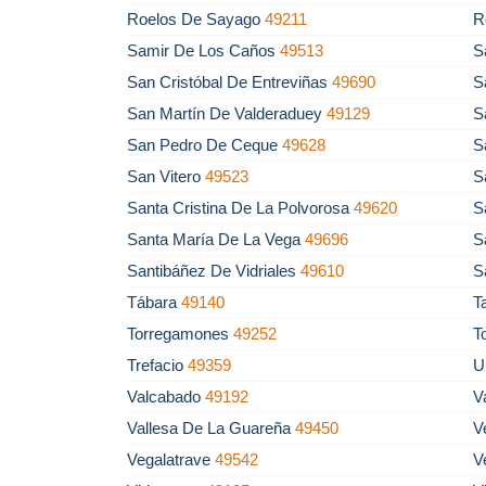
Roelos De Sayago
49211
R
Samir De Los Caños
49513
S
San Cristóbal De Entreviñas
49690
S
San Martín De Valderaduey
49129
S
San Pedro De Ceque
49628
S
San Vitero
49523
S
Santa Cristina De La Polvorosa
49620
S
Santa María De La Vega
49696
S
Santibáñez De Vidriales
49610
S
Tábara
49140
T
Torregamones
49252
T
Trefacio
49359
U
Valcabado
49192
V
Vallesa De La Guareña
49450
V
Vegalatrave
49542
V