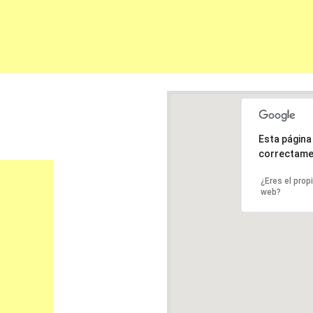
Esta págin
correctame
¿Eres el prop
web?