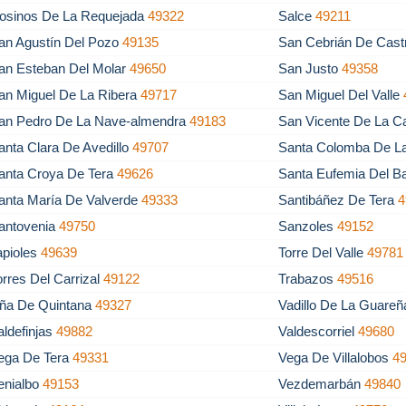
osinos De La Requejada
49322
Salce
49211
an Agustín Del Pozo
49135
San Cebrián De Cas
an Esteban Del Molar
49650
San Justo
49358
an Miguel De La Ribera
49717
San Miguel Del Valle
an Pedro De La Nave-almendra
49183
San Vicente De La 
anta Clara De Avedillo
49707
Santa Colomba De L
anta Croya De Tera
49626
Santa Eufemia Del B
anta María De Valverde
49333
Santibáñez De Tera
4
antovenia
49750
Sanzoles
49152
apioles
49639
Torre Del Valle
49781
orres Del Carrizal
49122
Trabazos
49516
ña De Quintana
49327
Vadillo De La Guare
aldefinjas
49882
Valdescorriel
49680
ega De Tera
49331
Vega De Villalobos
4
enialbo
49153
Vezdemarbán
49840