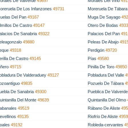
orales De Valverde
49697
Morales Del Vino
491
oreruela De Los Infanzones
49731
Moreruela De Tábar
uelas Del Pan
49167
Muga De Sayago
49
lmillos De Castro
49147
Otero De Bodas
493
alacios De Sanabria
49322
Palacios Del Pan
491
eleagonzalo
49880
Peleas De Abajo
491
eque
49318
Perdigón
49720
erilla De Castro
49145
Pías
49580
iñero
49715
Pinilla De Toro
49850
obladura De Valderaduey
49127
Pobladura Del Valle
4
ozoantiguo
49835
Pozuelo De Tábara
4
uebla De Sanabria
49300
Pueblica De Valverd
uintanilla Del Monte
49639
Quintanilla Del Olmo
abanales
49519
Rábano De Aliste
49
evellinos
49135
Riofrío De Aliste
495
oales
49192
Robleda-cervantes
4