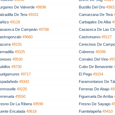
urganes De Valverde
49698
Bustillo Del Oro
4983
alzadilla De Tera
49331
Camarzana De Tera
añizo
49128
Carbajales De Alba
4
asaseca De Campeán
49708
Casaseca De Las C
astrogonzalo
49660
Castronuevo
49127
azurra
49191
Cerecinos De Camp
ernadilla
49325
Cobreros
49396
oreses
49530
Corrales Del Vino
49
ubillos
49730
Cubo De Benavente
uelgamures
49717
El Pego
49154
spadañedo
49342
Faramontanos De T
ermoselle
49220
Ferreras De Abajo
49
erreruela
49550
Figueruela De Arriba
resno De La Ribera
49590
Fresno De Sayago
4
uente Encalada
49618
Fuentelapeña
49410