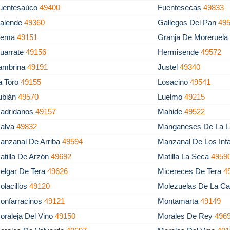
uentesaúco
49400
Fuentesecas
49833
alende
49360
Gallegos Del Pan
49
ema
49151
Granja De Moreruel
uarrate
49156
Hermisende
49572
ambrina
49191
Justel
49340
a Toro
49155
Losacino
49541
ubián
49570
Luelmo
49215
adridanos
49157
Mahide
49522
alva
49832
Manganeses De La 
anzanal De Arriba
49594
Manzanal De Los Inf
atilla De Arzón
49692
Matilla La Seca
4959
elgar De Tera
49626
Micereces De Tera
4
olacillos
49120
Molezuelas De La Ca
onfarracinos
49121
Montamarta
49149
oraleja Del Vino
49150
Morales De Rey
496