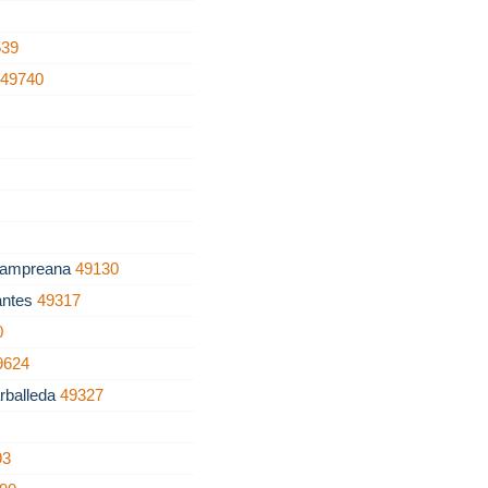
539
a
49740
Lampreana
49130
antes
49317
0
9624
rballeda
49327
93