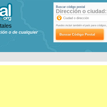
Buscar código postal
Dirección o ciudad:
tales
Puedes incluir también el país para códigos 
ción o de cualquier