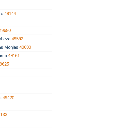
tro
49144
49680
Cabeza
49592
as Monjas
49699
arco
49161
9625
ña
49420
9133