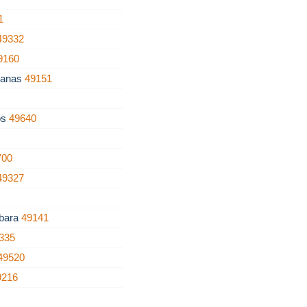
1
49332
9160
hanas
49151
os
49640
700
49327
ábara
49141
335
49520
9216