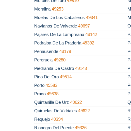
Morales De Toro
49810
M
Moralina
49253
M
Muelas De Los Caballeros
49341
M
Navianos De Valverde
49697
O
Pajares De La Lampreana
49142
P
Pedralba De La Pradería
49392
P
Peñausende
49178
P
Pereruela
49280
P
Piedrahita De Castro
49143
P
Pino Del Oro
49514
P
Porto
49583
P
Prado
49638
P
Quintanilla De Urz
49622
Q
Quiruelas De Vidriales
49622
R
Requejo
49394
R
Rionegro Del Puente
49326
R