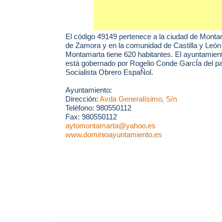
El código 49149 pertenece a la ciudad de
Monta
de Zamora y en la comunidad de Castilla y León
Montamarta tiene 620 habitantes. El ayuntamie
está gobernado por Rogelio Conde GarcÍa del par
Socialista Obrero EspaÑol.
Ayuntamiento:
Dirección:
Avda Generalísimo, S/n
Teléfono: 980550112
Fax: 980550112
aytomontamarta@yahoo.es
www.dominioayuntamiento.es