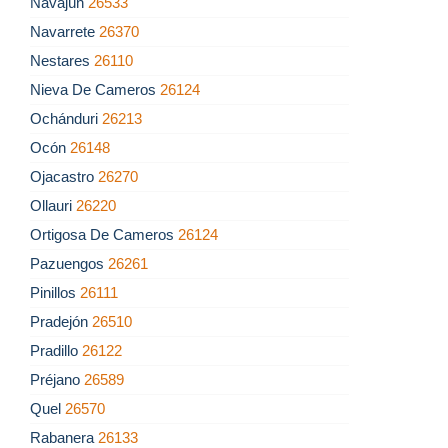
Navajún
26533
Navarrete
26370
Nestares
26110
Nieva De Cameros
26124
Ochánduri
26213
Ocón
26148
Ojacastro
26270
Ollauri
26220
Ortigosa De Cameros
26124
Pazuengos
26261
Pinillos
26111
Pradejón
26510
Pradillo
26122
Préjano
26589
Quel
26570
Rabanera
26133