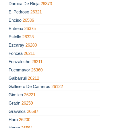
Daroca De Rioja
26373
El Pedroso
26321
Enciso
26586
Entrena
26375
Estollo
26328
Ezcaray
26280
Foncea
26211
Fonzaleche
26211
Fuenmayor
26360
Galbárruli
26212
Gallinero De Cameros
26122
Gimileo
26221
Graón
26259
Grávalos
26587
Haro
26200
Herce
26584