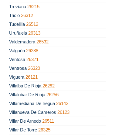
Treviana
26215
Tricio
26312
Tudelilla
26512
Uruñuela
26313
Valdemadera
26532
Valgaón
26288
Ventosa
26371
Ventrosa
26329
Viguera
26121
Villalba De Rioja
26292
Villalobar De Rioja
26256
Villamediana De Iregua
26142
Villanueva De Cameros
26123
Villar De Arnedo
26511
Villar De Torre
26325