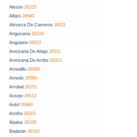
Alesón
26315
Alfaro
26540
Almarza De Cameros
26111
Anguciana
26210
Anguiano
26322
Arenzana De Abajo
26311
Arenzana De Arriba
26312
Arnedillo
26589
Arnedo
26580
Arrúbal
26151
Ausejo
26513
Autol
26560
Azofra
26323
Ábalos
26339
Badarán
26310