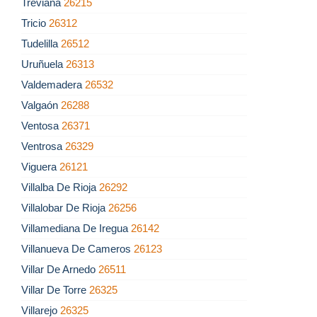
Treviana
26215
Tricio
26312
Tudelilla
26512
Uruñuela
26313
Valdemadera
26532
Valgaón
26288
Ventosa
26371
Ventrosa
26329
Viguera
26121
Villalba De Rioja
26292
Villalobar De Rioja
26256
Villamediana De Iregua
26142
Villanueva De Cameros
26123
Villar De Arnedo
26511
Villar De Torre
26325
Villarejo
26325