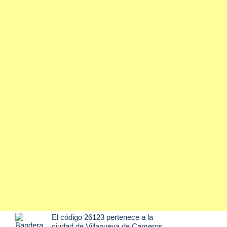
El código 26123 pertenece a la
ciudad de
Villanueva de Cameros
,