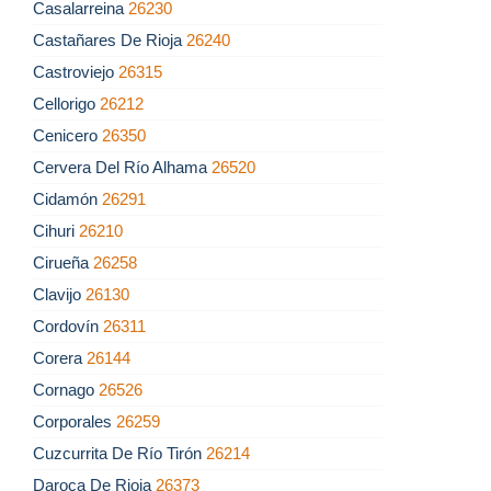
Casalarreina
26230
Castañares De Rioja
26240
Castroviejo
26315
Cellorigo
26212
Cenicero
26350
Cervera Del Río Alhama
26520
Cidamón
26291
Cihuri
26210
Cirueña
26258
Clavijo
26130
Cordovín
26311
Corera
26144
Cornago
26526
Corporales
26259
Cuzcurrita De Río Tirón
26214
Daroca De Rioja
26373