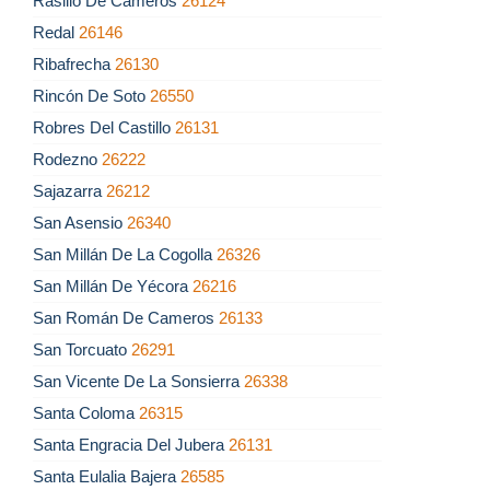
Rasillo De Cameros
26124
Redal
26146
Ribafrecha
26130
Rincón De Soto
26550
Robres Del Castillo
26131
Rodezno
26222
Sajazarra
26212
San Asensio
26340
San Millán De La Cogolla
26326
San Millán De Yécora
26216
San Román De Cameros
26133
San Torcuato
26291
San Vicente De La Sonsierra
26338
Santa Coloma
26315
Santa Engracia Del Jubera
26131
Santa Eulalia Bajera
26585