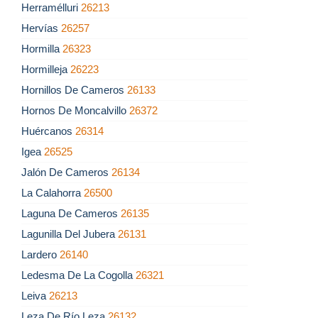
Herramélluri
26213
Hervías
26257
Hormilla
26323
Hormilleja
26223
Hornillos De Cameros
26133
Hornos De Moncalvillo
26372
Huércanos
26314
Igea
26525
Jalón De Cameros
26134
La Calahorra
26500
Laguna De Cameros
26135
Lagunilla Del Jubera
26131
Lardero
26140
Ledesma De La Cogolla
26321
Leiva
26213
Leza De Río Leza
26132