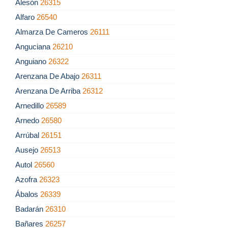
Alesón
26315
Alfaro
26540
Almarza De Cameros
26111
Anguciana
26210
Anguiano
26322
Arenzana De Abajo
26311
Arenzana De Arriba
26312
Arnedillo
26589
Arnedo
26580
Arrúbal
26151
Ausejo
26513
Autol
26560
Azofra
26323
Ábalos
26339
Badarán
26310
Bañares
26257