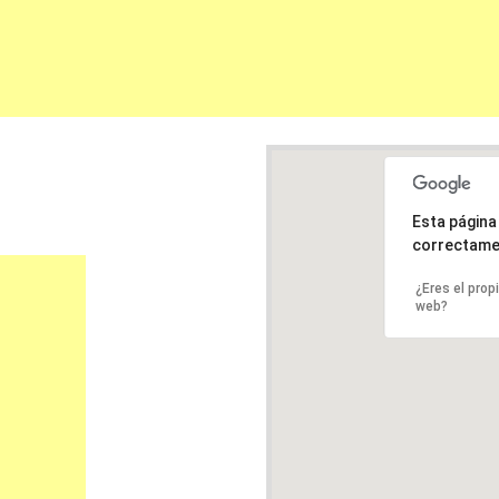
Esta págin
correctame
¿Eres el prop
web?