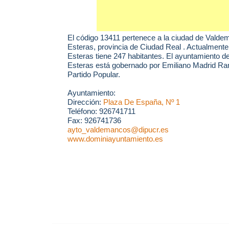
El código 13411 pertenece a la ciudad de
Valdem
Esteras
, provincia de Ciudad Real . Actualment
Esteras tiene 247 habitantes. El ayuntamiento 
Esteras está gobernado por Emiliano Madrid Ram
Partido Popular.
Ayuntamiento:
Dirección:
Plaza De España, Nº 1
Teléfono: 926741711
Fax: 926741736
ayto_valdemancos@dipucr.es
www.dominiayuntamiento.es