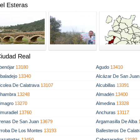
l Esteras
Ciudad Real
benójar
13180
Agudo
13410
lbaladejo
13340
Alcázar De San Jua
lcolea De Calatrava
13107
Alcubillas
13391
lhambra
13248
Almadén
13400
lmagro
13270
Almedina
13328
lmuradiel
13760
Anchuras
13117
renas De San Juan
13679
Argamasilla De Alba
rroba De Los Montes
13193
Ballesteros De Calat
razatortas
13450
Cabezarados
13192