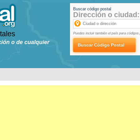
Buscar código postal
Dirección o ciudad:
tales
Puedes incluir también el país para códigos 
ción o de cualquier