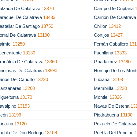
alzada De Calatrava
13370
Campo De Criptana
aracuel De Calatrava
13433
Carrión De Calatrav
astellar De Santiago
13750
Chillón
13412
orral De Calatrava
13190
Cortijos
13427
aimiel
13250
Fernán Caballero
131
uencaliente
13130
Fuenllana
13333
ranátula De Calatrava
13360
Guadalmez
13490
inojosas De Calatrava
13590
Horcajo De Los Mon
lanos Del Caudillo
13220
Luciana
13108
anzanares
13200
Membrilla
13230
iguelturra
13170
Montiel
13326
avalpino
13193
Navas De Estena
13
icón
13196
Piedrabuena
13100
orzuna
13120
Pozuelo De Calatrav
uebla De Don Rodrigo
13109
Puebla Del Príncipe