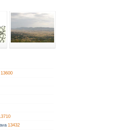
n
13600
13710
rava
13432