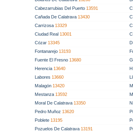
Cabezarrubias Del Puerto
13591
C
Cañada De Calatrava
13430
C
Carrizosa
13329
C
Ciudad Real
13001
C
Cózar
13345
D
Fontanarejo
13193
F
Fuente El Fresno
13680
G
Herencia
13640
H
Labores
13660
L
Malagón
13420
M
Mestanza
13592
M
Moral De Calatrava
13350
N
Pedro Muñoz
13620
P
Poblete
13195
P
Pozuelos De Calatrava
13191
P