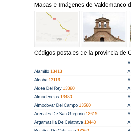
Mapas e Imágenes de Valdemanco de
Códigos postales de la provincia de 
A
Alamillo
13413
A
Alcoba
13116
A
Aldea Del Rey
13380
A
Almadenejos
13480
A
Almodóvar Del Campo
13580
A
Arenales De San Gregorio
13619
A
Argamasilla De Calatrava
13440
A
Bolaños De Calatrava
13260
B