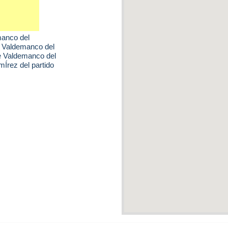
anco del
e Valdemanco del
de Valdemanco del
Írez del partido