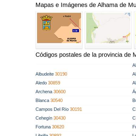
Mapas e Imágenes de Alhama de Mu
Códigos postales de la provincia de 
A
Albudeite
30190
A
Aledo
30859
A
Archena
30600
Á
Blanca
30540
B
Campos Del Río
30191
C
Cehegín
30430
C
Fortuna
30620
F
Librilla
30892
L