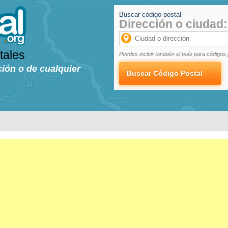
Buscar código postal
Dirección o ciudad:
tales
Puedes incluir también el país para códigos 
ción o de cualquier