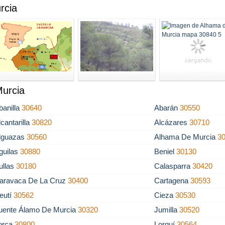
rcia
Murcia
banilla
30640
Abarán
30550
lcantarilla
30820
Alcázares
30710
lguazas
30560
Alhama De Murcia
3
guilas
30880
Beniel
30130
ullas
30180
Calasparra
30420
aravaca De La Cruz
30400
Cartagena
30593
eutí
30562
Cieza
30530
uente Álamo De Murcia
30320
Jumilla
30520
orca
30800
Lorquí
30564