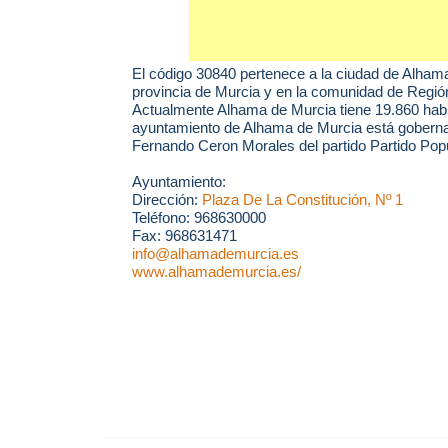
El código 30840 pertenece a la ciudad de
Alhama
provincia de Murcia y en la comunidad de Regió
Actualmente Alhama de Murcia tiene 19.860 habi
ayuntamiento de Alhama de Murcia está goberna
Fernando Ceron Morales del partido Partido Popu
Ayuntamiento:
Dirección:
Plaza De La Constitución, Nº 1
Teléfono: 968630000
Fax: 968631471
info@alhamademurcia.es
www.alhamademurcia.es/