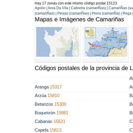
Hay 17 zonas con este mismo código postal 15123
Agrelo | Area Da Vila | Cabreira (camariÑas) | CamariÑas (sa
(camariÑas) | Peixas (camariÑas) | Pions (camariÑa) | Rega 
Mapas e Imágenes de Camariñas
Códigos postales de la provincia de 
A
Aranga
15317
A
Arzúa
15810
B
Betanzos
15300
B
Boqueixón
15881
B
Cabanas
15621
C
Capela
15613
C