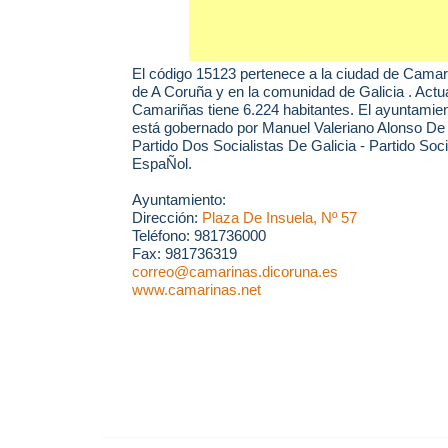
El código 15123 pertenece a la ciudad de
Camar
de A Coruña y en la comunidad de Galicia . Act
Camariñas tiene 6.224 habitantes. El ayuntami
está gobernado por Manuel Valeriano Alonso De 
Partido Dos Socialistas De Galicia - Partido Soc
EspaÑol.
Ayuntamiento:
Dirección:
Plaza De Insuela, Nº 57
Teléfono: 981736000
Fax: 981736319
correo@camarinas.dicoruna.es
www.camarinas.net