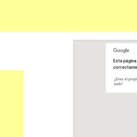
Esta págin
correctame
¿Eres el prop
web?