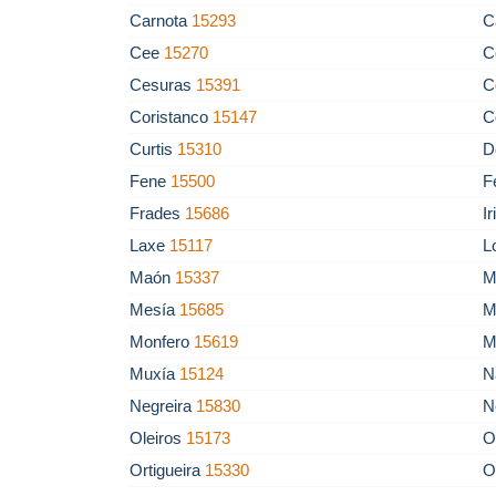
Carnota
15293
C
Cee
15270
C
Cesuras
15391
C
Coristanco
15147
C
Curtis
15310
D
Fene
15500
F
Frades
15686
I
Laxe
15117
L
Maón
15337
M
Mesía
15685
M
Monfero
15619
M
Muxía
15124
N
Negreira
15830
N
Oleiros
15173
O
Ortigueira
15330
O