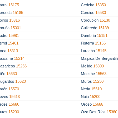
arral
15175
Cedeira
15350
erceda
15185
Cerdido
15530
oirós
15316
Corcubión
15130
oruña
15001
Culleredo
15189
odro
15981
Dumbría
15151
errol
15401
Fisterra
15155
rixoa
15313
Laracha
15145
ousame
15214
Malpica De Berganti
azaricos
15256
Melide
15800
iño
15630
Moeche
15563
ugardos
15620
Muros
15250
arón
15570
Neda
15510
eves
15613
Noia
15200
rdes
15680
Oroso
15688
utes
15230
Oza Dos Ríos
15380