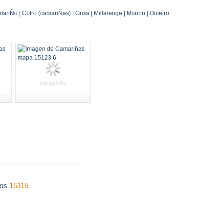
riÑo | Cotro (camariÑas) | Grixa | Millarenga | Mourin | Outeiro
ños
15115