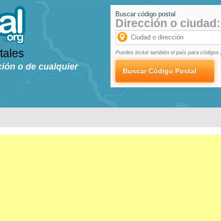
Buscar código postal
Dirección o ciudad:
tales
Puedes incluir también el país para códigos 
ción o de cualquier