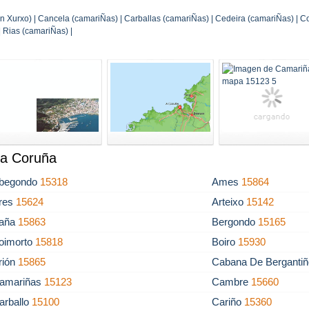
n Xurxo) | Cancela (camariÑas) | Carballas (camariÑas) | Cedeira (camariÑas) | Cota
| Rias (camariÑas) |
La Coruña
begondo
15318
Ames
15864
res
15624
Arteixo
15142
aña
15863
Bergondo
15165
oimorto
15818
Boiro
15930
rión
15865
Cabana De Berganti
amariñas
15123
Cambre
15660
arballo
15100
Cariño
15360