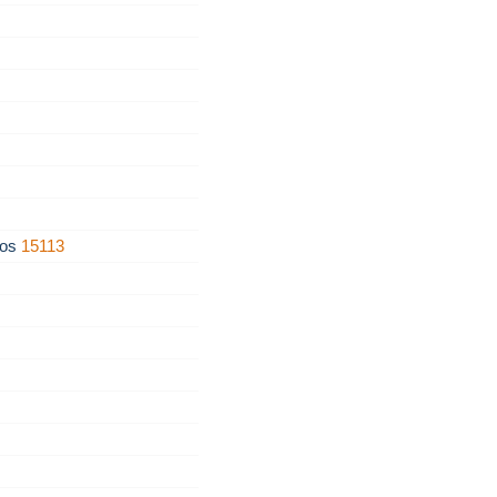
ños
15113