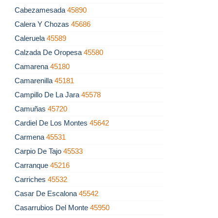
Cabezamesada
45890
Calera Y Chozas
45686
Caleruela
45589
Calzada De Oropesa
45580
Camarena
45180
Camarenilla
45181
Campillo De La Jara
45578
Camuñas
45720
Cardiel De Los Montes
45642
Carmena
45531
Carpio De Tajo
45533
Carranque
45216
Carriches
45532
Casar De Escalona
45542
Casarrubios Del Monte
45950