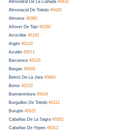
Almendral De La Cañada
45631
Almonacid De Toledo
45420
Almorox
45900
Añover De Tajo
45250
Arcicóllar
45182
Argés
45122
Azután
45571
Barcience
45525
Bargas
45593
Belvís De La Jara
45660
Borox
45222
Buenaventura
45634
Burguillos De Toledo
45112
Burujón
45521
Cabañas De La Sagra
45592
Cabañas De Yepes
45312