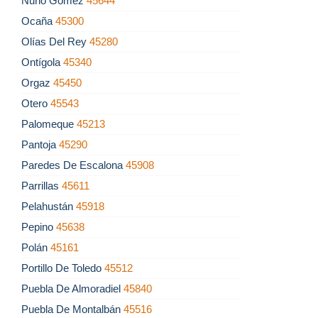
Nuño Gómez
45644
Ocaña
45300
Olías Del Rey
45280
Ontígola
45340
Orgaz
45450
Otero
45543
Palomeque
45213
Pantoja
45290
Paredes De Escalona
45908
Parrillas
45611
Pelahustán
45918
Pepino
45638
Polán
45161
Portillo De Toledo
45512
Puebla De Almoradiel
45840
Puebla De Montalbán
45516