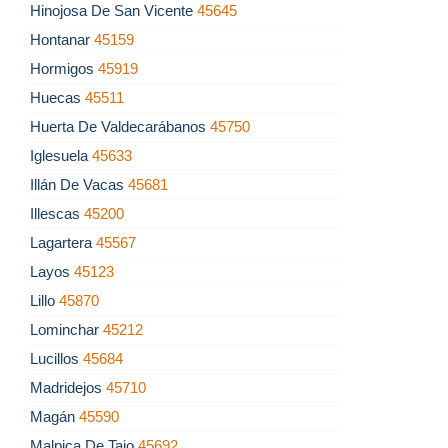
Hinojosa De San Vicente
45645
Hontanar
45159
Hormigos
45919
Huecas
45511
Huerta De Valdecarábanos
45750
Iglesuela
45633
Illán De Vacas
45681
Illescas
45200
Lagartera
45567
Layos
45123
Lillo
45870
Lominchar
45212
Lucillos
45684
Madridejos
45710
Magán
45590
Malpica De Tajo
45692