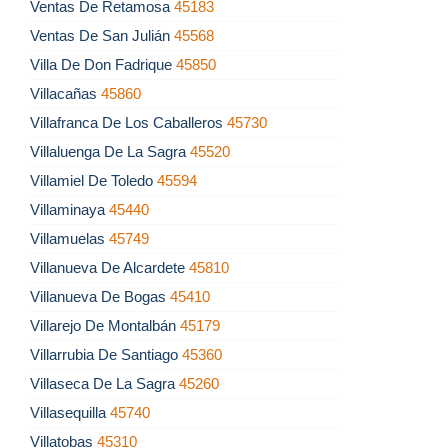
Ventas De Retamosa
45183
Ventas De San Julián
45568
Villa De Don Fadrique
45850
Villacañas
45860
Villafranca De Los Caballeros
45730
Villaluenga De La Sagra
45520
Villamiel De Toledo
45594
Villaminaya
45440
Villamuelas
45749
Villanueva De Alcardete
45810
Villanueva De Bogas
45410
Villarejo De Montalbán
45179
Villarrubia De Santiago
45360
Villaseca De La Sagra
45260
Villasequilla
45740
Villatobas
45310