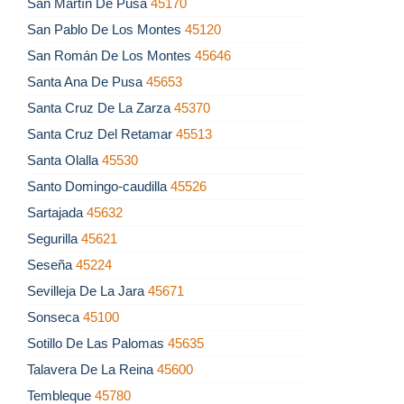
San Martín De Pusa
45170
San Pablo De Los Montes
45120
San Román De Los Montes
45646
Santa Ana De Pusa
45653
Santa Cruz De La Zarza
45370
Santa Cruz Del Retamar
45513
Santa Olalla
45530
Santo Domingo-caudilla
45526
Sartajada
45632
Segurilla
45621
Seseña
45224
Sevilleja De La Jara
45671
Sonseca
45100
Sotillo De Las Palomas
45635
Talavera De La Reina
45600
Tembleque
45780