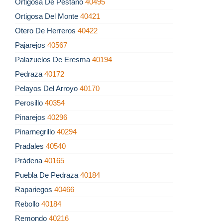
Ortigosa De Pestaño
40495
Ortigosa Del Monte
40421
Otero De Herreros
40422
Pajarejos
40567
Palazuelos De Eresma
40194
Pedraza
40172
Pelayos Del Arroyo
40170
Perosillo
40354
Pinarejos
40296
Pinarnegrillo
40294
Pradales
40540
Prádena
40165
Puebla De Pedraza
40184
Rapariegos
40466
Rebollo
40184
Remondo
40216