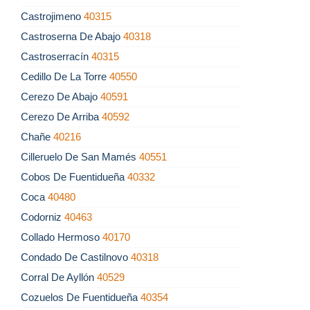
Castrojimeno
40315
Castroserna De Abajo
40318
Castroserracín
40315
Cedillo De La Torre
40550
Cerezo De Abajo
40591
Cerezo De Arriba
40592
Chañe
40216
Cilleruelo De San Mamés
40551
Cobos De Fuentidueña
40332
Coca
40480
Codorniz
40463
Collado Hermoso
40170
Condado De Castilnovo
40318
Corral De Ayllón
40529
Cozuelos De Fuentidueña
40354