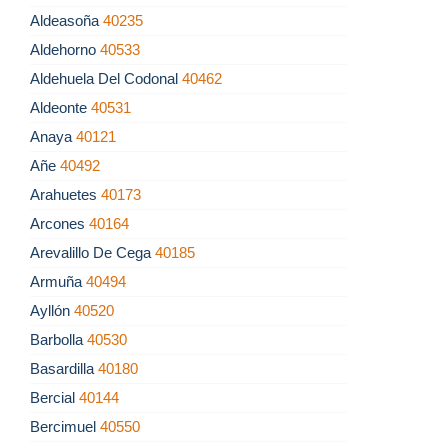
Aldeasoña
40235
Aldehorno
40533
Aldehuela Del Codonal
40462
Aldeonte
40531
Anaya
40121
Añe
40492
Arahuetes
40173
Arcones
40164
Arevalillo De Cega
40185
Armuña
40494
Ayllón
40520
Barbolla
40530
Basardilla
40180
Bercial
40144
Bercimuel
40550