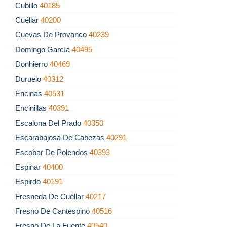
Cubillo
40185
Cuéllar
40200
Cuevas De Provanco
40239
Domingo García
40495
Donhierro
40469
Duruelo
40312
Encinas
40531
Encinillas
40391
Escalona Del Prado
40350
Escarabajosa De Cabezas
40291
Escobar De Polendos
40393
Espinar
40400
Espirdo
40191
Fresneda De Cuéllar
40217
Fresno De Cantespino
40516
Fresno De La Fuente
40540