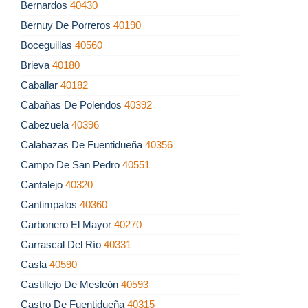
Bernardos
40430
Bernuy De Porreros
40190
Boceguillas
40560
Brieva
40180
Caballar
40182
Cabañas De Polendos
40392
Cabezuela
40396
Calabazas De Fuentidueña
40356
Campo De San Pedro
40551
Cantalejo
40320
Cantimpalos
40360
Carbonero El Mayor
40270
Carrascal Del Río
40331
Casla
40590
Castillejo De Mesleón
40593
Castro De Fuentidueña
40315