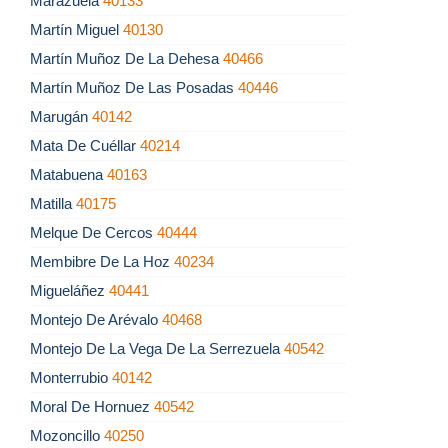
Marazuela
40133
Martín Miguel
40130
Martín Muñoz De La Dehesa
40466
Martín Muñoz De Las Posadas
40446
Marugán
40142
Mata De Cuéllar
40214
Matabuena
40163
Matilla
40175
Melque De Cercos
40444
Membibre De La Hoz
40234
Migueláñez
40441
Montejo De Arévalo
40468
Montejo De La Vega De La Serrezuela
40542
Monterrubio
40142
Moral De Hornuez
40542
Mozoncillo
40250