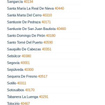
Sangarcía
40134
Santa María La Real De Nieva
40440
Santa Marta Del Cerro
40310
Santiuste De Pedraza
40171
Santiuste De San Juan Bautista
40460
Santo Domingo De Pirón
40180
Santo Tomé Del Puerto
40590
Sauquillo De Cabezas
40351
Sebúlcor
40380
Segovia
40001
Sepúlveda
40300
Sequera De Fresno
40517
Sotillo
40311
Sotosalbos
40170
Tabanera La Luenga
40291
Tolocirio
40467