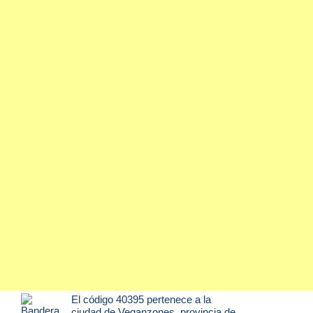
El código 40395 pertenece a la
ciudad de
Veganzones
, provincia de