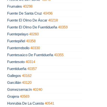
Frumales
40298
Fuente De Santa Cruz
40496
Fuente El Olmo De Áscar
40218
Fuente El Olmo De Fuentidueña
40359
Fuentepelayo
40260
Fuentepiñel
40358
Fuenterrebollo
40330
Fuentesaúco De Fuentidueña
40355
Fuentesoto
40314
Fuentidueña
40357
Gallegos
40162
Garcillán
40120
Gomezserracín
40240
Grajera
40569
Honrubia De La Cuesta
40541