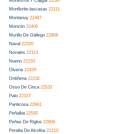
Monesma Y Cajigar
22587
Monflorite-lascasas
22111
Montanuy
22487
Monzón
22400
Murillo De Gállego
22808
Naval
22320
Novales
22113
Nueno
22193
Olvena
22439
Ontiñena
22232
Osso De Cinca
22532
Palo
22337
Panticosa
22661
Peñalba
22592
Peñas De Riglos
22808
Peralta De Alcofea
22210