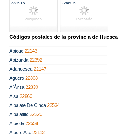
Códigos postales de la provincia de Huesca
Abiego
22143
Abizanda
22392
Adahuesca
22147
Agüero
22808
AíÂ­nsa
22330
Aisa
22860
Albalate De Cinca
22534
Albalatillo
22220
Albelda
22558
Albero Alto
22112