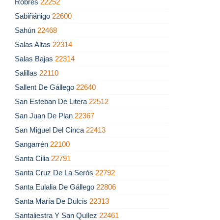
Robres
22252
Sabiñánigo
22600
Sahún
22468
Salas Altas
22314
Salas Bajas
22314
Salillas
22110
Sallent De Gállego
22640
San Esteban De Litera
22512
San Juan De Plan
22367
San Miguel Del Cinca
22413
Sangarrén
22100
Santa Cilia
22791
Santa Cruz De La Serós
22792
Santa Eulalia De Gállego
22806
Santa María De Dulcis
22313
Santaliestra Y San Quílez
22461