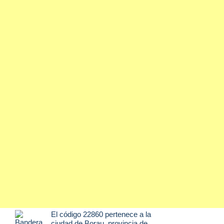
El código 22860 pertenece a la
ciudad de
Borau
, provincia de