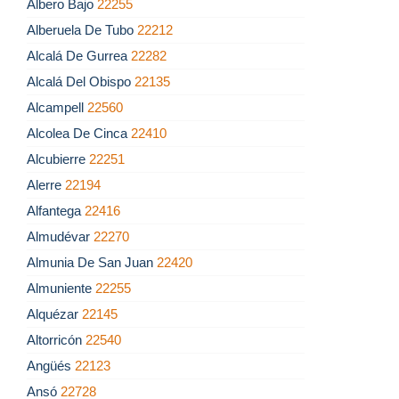
Albero Bajo
22255
Alberuela De Tubo
22212
Alcalá De Gurrea
22282
Alcalá Del Obispo
22135
Alcampell
22560
Alcolea De Cinca
22410
Alcubierre
22251
Alerre
22194
Alfantega
22416
Almudévar
22270
Almunia De San Juan
22420
Almuniente
22255
Alquézar
22145
Altorricón
22540
Angüés
22123
Ansó
22728