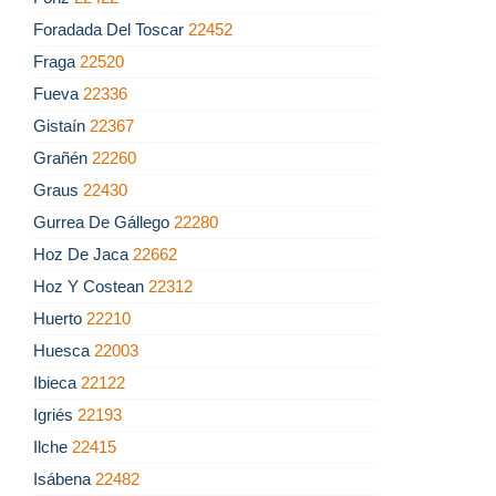
Foradada Del Toscar
22452
Fraga
22520
Fueva
22336
Gistaín
22367
Grañén
22260
Graus
22430
Gurrea De Gállego
22280
Hoz De Jaca
22662
Hoz Y Costean
22312
Huerto
22210
Huesca
22003
Ibieca
22122
Igriés
22193
Ilche
22415
Isábena
22482