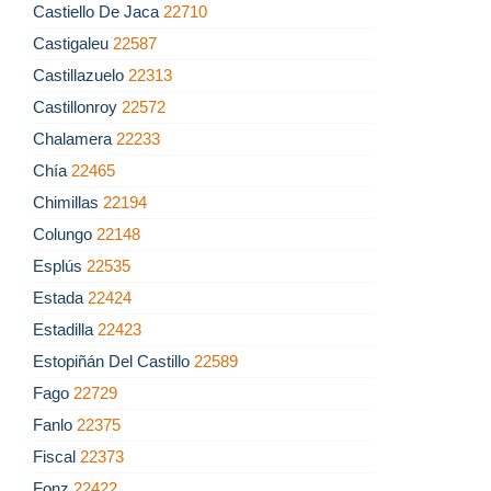
Castiello De Jaca
22710
Castigaleu
22587
Castillazuelo
22313
Castillonroy
22572
Chalamera
22233
Chía
22465
Chimillas
22194
Colungo
22148
Esplús
22535
Estada
22424
Estadilla
22423
Estopiñán Del Castillo
22589
Fago
22729
Fanlo
22375
Fiscal
22373
Fonz
22422