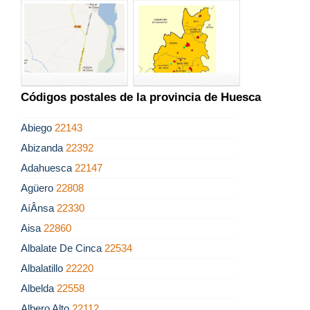
Códigos postales de la provincia de Huesca
Abiego
22143
Abizanda
22392
Adahuesca
22147
Agüero
22808
AíÂ­nsa
22330
Aisa
22860
Albalate De Cinca
22534
Albalatillo
22220
Albelda
22558
Albero Alto
22112