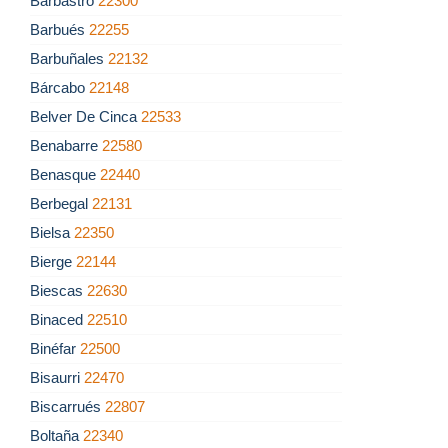
Barbastro
22300
Barbués
22255
Barbuñales
22132
Bárcabo
22148
Belver De Cinca
22533
Benabarre
22580
Benasque
22440
Berbegal
22131
Bielsa
22350
Bierge
22144
Biescas
22630
Binaced
22510
Binéfar
22500
Bisaurri
22470
Biscarrués
22807
Boltaña
22340