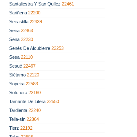
Santaliestra Y San Quílez
22461
Sariñena
22200
Secastilla
22439
Seira
22463
Sena
22230
Senés De Alcubierre
22253
Sesa
22110
Sesué
22467
Siétamo
22120
Sopeira
22583
Sotonera
22160
Tamarite De Litera
22550
Tardienta
22240
Tella-sin
22364
Tierz
22192
Tolva
22585