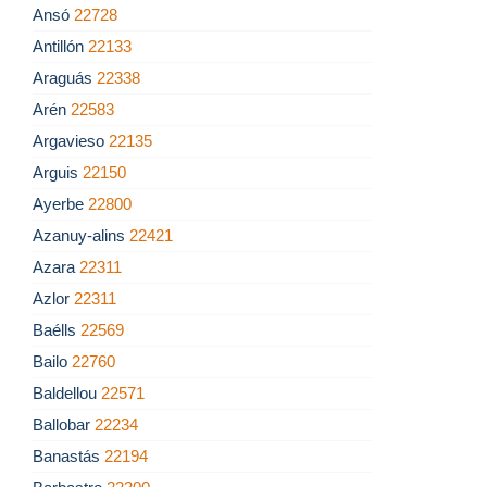
Ansó
22728
Antillón
22133
Araguás
22338
Arén
22583
Argavieso
22135
Arguis
22150
Ayerbe
22800
Azanuy-alins
22421
Azara
22311
Azlor
22311
Baélls
22569
Bailo
22760
Baldellou
22571
Ballobar
22234
Banastás
22194