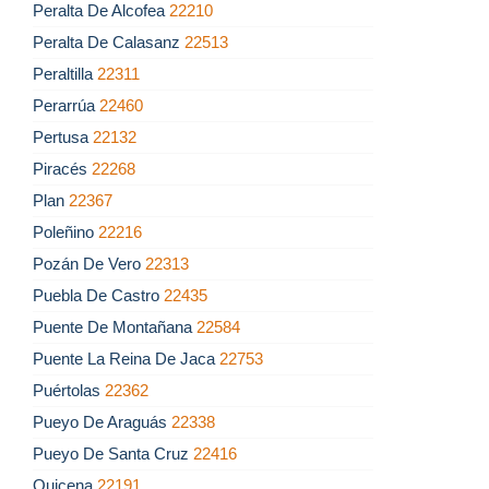
Peralta De Alcofea
22210
Peralta De Calasanz
22513
Peraltilla
22311
Perarrúa
22460
Pertusa
22132
Piracés
22268
Plan
22367
Poleñino
22216
Pozán De Vero
22313
Puebla De Castro
22435
Puente De Montañana
22584
Puente La Reina De Jaca
22753
Puértolas
22362
Pueyo De Araguás
22338
Pueyo De Santa Cruz
22416
Quicena
22191