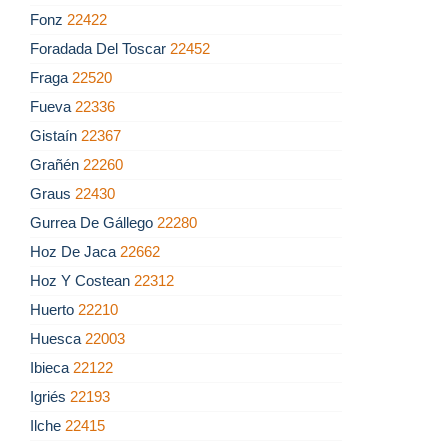
Fonz
22422
Foradada Del Toscar
22452
Fraga
22520
Fueva
22336
Gistaín
22367
Grañén
22260
Graus
22430
Gurrea De Gállego
22280
Hoz De Jaca
22662
Hoz Y Costean
22312
Huerto
22210
Huesca
22003
Ibieca
22122
Igriés
22193
Ilche
22415