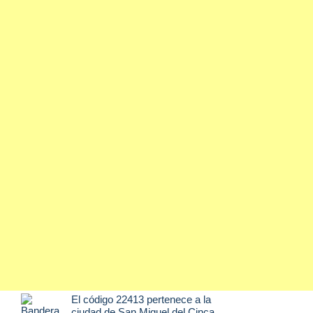
El código 22413 pertenece a la
ciudad de
San Miguel del Cinca
,