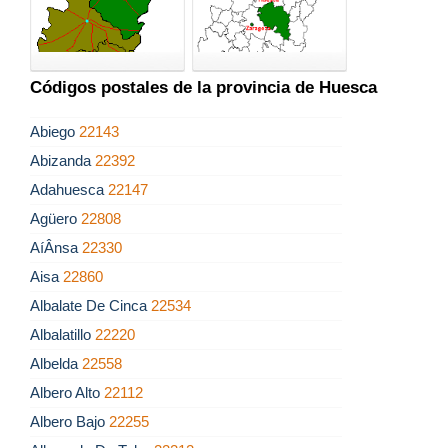
Códigos postales de la provincia de Huesca
Abiego
22143
Abizanda
22392
Adahuesca
22147
Agüero
22808
AíÂ­nsa
22330
Aisa
22860
Albalate De Cinca
22534
Albalatillo
22220
Albelda
22558
Albero Alto
22112
Albero Bajo
22255