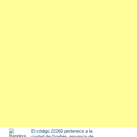
El código 22260 pertenece a la
ciudad de
Grañén
, provincia de