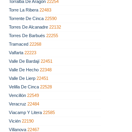
Torralba De Aragón
22254
Torre La Ribera
22483
Torrente De Cinca
22590
Torres De Alcanadre
22132
Torres De Barbués
22255
Tramaced
22268
Valfarta
22223
Valle De Bardají
22451
Valle De Hecho
22348
Valle De Lierp
22451
Velilla De Cinca
22528
Vencillón
22549
Veracruz
22484
Viacamp Y Litera
22585
Vicién
22190
Villanova
22467