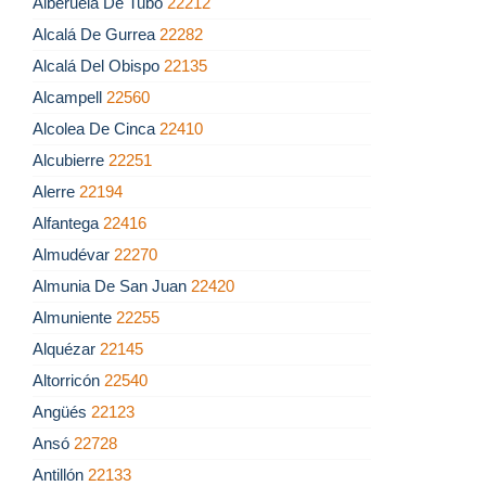
Alberuela De Tubo
22212
Alcalá De Gurrea
22282
Alcalá Del Obispo
22135
Alcampell
22560
Alcolea De Cinca
22410
Alcubierre
22251
Alerre
22194
Alfantega
22416
Almudévar
22270
Almunia De San Juan
22420
Almuniente
22255
Alquézar
22145
Altorricón
22540
Angüés
22123
Ansó
22728
Antillón
22133