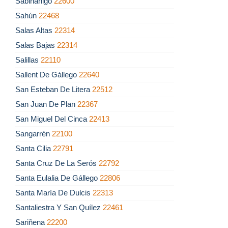
Sabiñánigo
22600
Sahún
22468
Salas Altas
22314
Salas Bajas
22314
Salillas
22110
Sallent De Gállego
22640
San Esteban De Litera
22512
San Juan De Plan
22367
San Miguel Del Cinca
22413
Sangarrén
22100
Santa Cilia
22791
Santa Cruz De La Serós
22792
Santa Eulalia De Gállego
22806
Santa María De Dulcis
22313
Santaliestra Y San Quílez
22461
Sariñena
22200