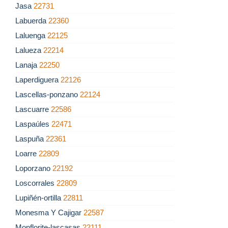
Jasa
22731
Labuerda
22360
Laluenga
22125
Lalueza
22214
Lanaja
22250
Laperdiguera
22126
Lascellas-ponzano
22124
Lascuarre
22586
Laspaúles
22471
Laspuña
22361
Loarre
22809
Loporzano
22192
Loscorrales
22809
Lupiñén-ortilla
22811
Monesma Y Cajigar
22587
Monflorite-lascasas
22111