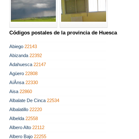
Códigos postales de la provincia de Huesca
Abiego
22143
Abizanda
22392
Adahuesca
22147
Agüero
22808
AíÂ­nsa
22330
Aisa
22860
Albalate De Cinca
22534
Albalatillo
22220
Albelda
22558
Albero Alto
22112
Albero Bajo
22255