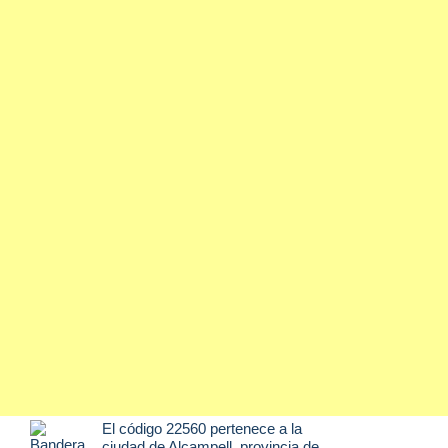
El código 22560 pertenece a la
ciudad de
Alcampell
, provincia de