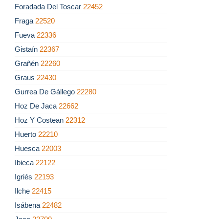
Foradada Del Toscar
22452
Fraga
22520
Fueva
22336
Gistaín
22367
Grañén
22260
Graus
22430
Gurrea De Gállego
22280
Hoz De Jaca
22662
Hoz Y Costean
22312
Huerto
22210
Huesca
22003
Ibieca
22122
Igriés
22193
Ilche
22415
Isábena
22482