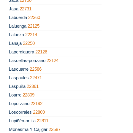
Jaca
22700
Jasa
22731
Labuerda
22360
Laluenga
22125
Lalueza
22214
Lanaja
22250
Laperdiguera
22126
Lascellas-ponzano
22124
Lascuarre
22586
Laspaúles
22471
Laspuña
22361
Loarre
22809
Loporzano
22192
Loscorrales
22809
Lupiñén-ortilla
22811
Monesma Y Cajigar
22587