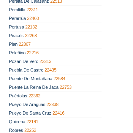
Peralta De Calasanz
22513
Peraltilla
22311
Perarrúa
22460
Pertusa
22132
Piracés
22268
Plan
22367
Poleñino
22216
Pozán De Vero
22313
Puebla De Castro
22435
Puente De Montañana
22584
Puente La Reina De Jaca
22753
Puértolas
22362
Pueyo De Araguás
22338
Pueyo De Santa Cruz
22416
Quicena
22191
Robres
22252