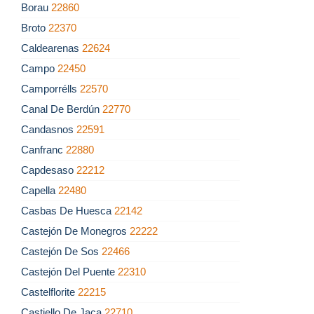
Borau
22860
Broto
22370
Caldearenas
22624
Campo
22450
Camporrélls
22570
Canal De Berdún
22770
Candasnos
22591
Canfranc
22880
Capdesaso
22212
Capella
22480
Casbas De Huesca
22142
Castejón De Monegros
22222
Castejón De Sos
22466
Castejón Del Puente
22310
Castelflorite
22215
Castiello De Jaca
22710