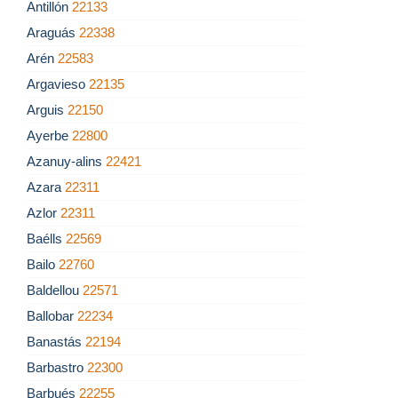
Antillón
22133
Araguás
22338
Arén
22583
Argavieso
22135
Arguis
22150
Ayerbe
22800
Azanuy-alins
22421
Azara
22311
Azlor
22311
Baélls
22569
Bailo
22760
Baldellou
22571
Ballobar
22234
Banastás
22194
Barbastro
22300
Barbués
22255