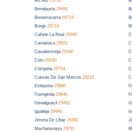
Árchez
29753
B
Benalauría
29491
B
Benamocarra
29719
B
Borge
29718
B
Cañete La Real
29340
C
Carratraca
29551
C
Casabermeja
29160
C
Coín
29100
C
Cómpeta
29754
C
Cuevas De San Marcos
29210
C
Estepona
29680
F
Fuengirola
29640
F
Genalguacil
29492
G
Igualeja
29440
I
Jimera De Líbar
29392
J
Macharaviaya
29791
M