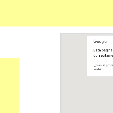
Esta págin
correctame
¿Eres el prop
web?