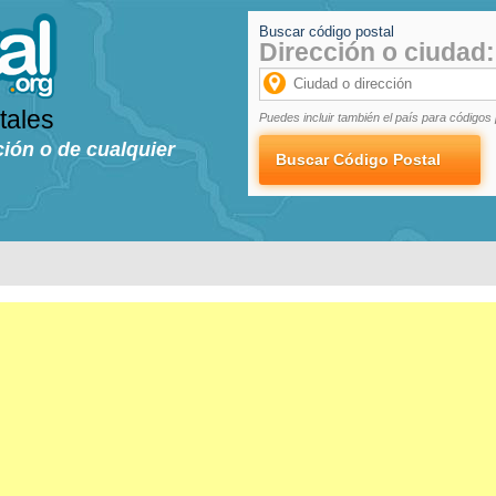
Buscar código postal
Dirección o ciudad:
tales
Puedes incluir también el país para códigos 
ción o de cualquier