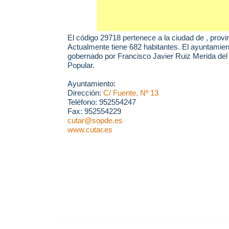
El código 29718 pertenece a la ciudad de
, provi
Actualmente tiene 682 habitantes. El ayuntamien
gobernado por Francisco Javier Ruiz Merida del 
Popular.
Ayuntamiento:
Dirección:
C/ Fuente, Nº 13
Teléfono: 952554247
Fax: 952554229
cutar@sopde.es
www.cutar.es