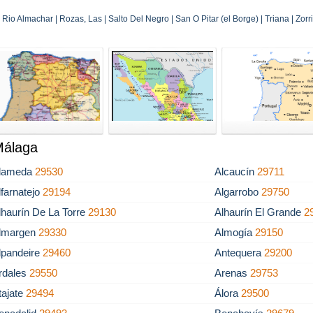
io Almachar | Rozas, Las | Salto Del Negro | San O Pitar (el Borge) | Triana | Zorril
Málaga
lameda
29530
Alcaucín
29711
lfarnatejo
29194
Algarrobo
29750
lhaurín De La Torre
29130
Alhaurín El Grande
2
lmargen
29330
Almogía
29150
lpandeire
29460
Antequera
29200
rdales
29550
Arenas
29753
tajate
29494
Álora
29500