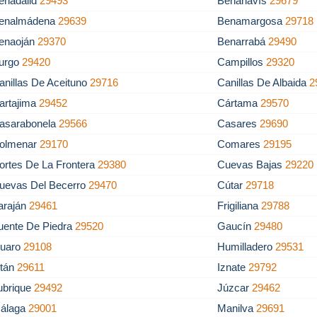
enadalid
29493
Benahavís
29679
enalmádena
29639
Benamargosa
29718
enaoján
29370
Benarrabá
29490
urgo
29420
Campillos
29320
anillas De Aceituno
29716
Canillas De Albaida
2
artajima
29452
Cártama
29570
asarabonela
29566
Casares
29690
olmenar
29170
Comares
29195
ortes De La Frontera
29380
Cuevas Bajas
29220
uevas Del Becerro
29470
Cútar
29718
araján
29461
Frigiliana
29788
uente De Piedra
29520
Gaucín
29480
uaro
29108
Humilladero
29531
stán
29611
Iznate
29792
ubrique
29492
Júzcar
29462
álaga
29001
Manilva
29691