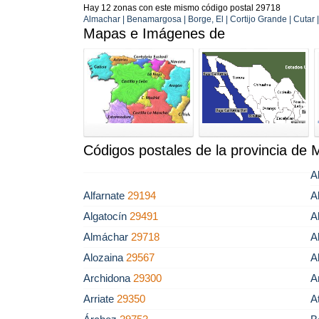
Hay 12 zonas con este mismo código postal 29718
Almachar | Benamargosa | Borge, El | Cortijo Grande | Cutar | R
Mapas e Imágenes de
Códigos postales de la provincia de 
A
Alfarnate
29194
A
Algatocín
29491
A
Almáchar
29718
A
Alozaina
29567
A
Archidona
29300
A
Arriate
29350
A