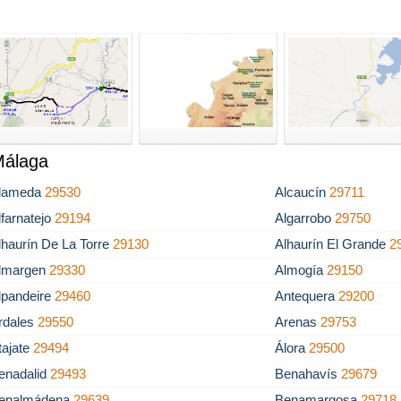
Málaga
lameda
29530
Alcaucín
29711
lfarnatejo
29194
Algarrobo
29750
lhaurín De La Torre
29130
Alhaurín El Grande
2
lmargen
29330
Almogía
29150
lpandeire
29460
Antequera
29200
rdales
29550
Arenas
29753
tajate
29494
Álora
29500
enadalid
29493
Benahavís
29679
enalmádena
29639
Benamargosa
29718