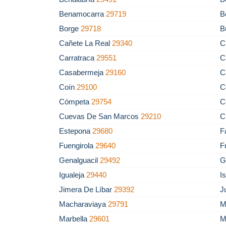
Benamocarra
29719
B
Borge
29718
B
Cañete La Real
29340
C
Carratraca
29551
C
Casabermeja
29160
C
Coín
29100
C
Cómpeta
29754
C
Cuevas De San Marcos
29210
C
Estepona
29680
F
Fuengirola
29640
F
Genalguacil
29492
G
Igualeja
29440
I
Jimera De Líbar
29392
J
Macharaviaya
29791
M
Marbella
29601
M