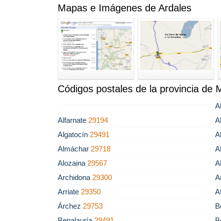
Mapas e Imágenes de Ardales
Códigos postales de la provincia de 
A
Alfarnate
29194
A
Algatocín
29491
A
Almáchar
29718
A
Alozaina
29567
A
Archidona
29300
A
Arriate
29350
A
Árchez
29753
B
Benalauría
29491
B