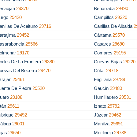
enaoján
29370
Benarrabá
29490
urgo
29420
Campillos
29320
anillas De Aceituno
29716
Canillas De Albaida
2
artajima
29452
Cártama
29570
asarabonela
29566
Casares
29690
olmenar
29170
Comares
29195
ortes De La Frontera
29380
Cuevas Bajas
29220
uevas Del Becerro
29470
Cútar
29718
araján
29461
Frigiliana
29788
uente De Piedra
29520
Gaucín
29480
uaro
29108
Humilladero
29531
stán
29611
Iznate
29792
ubrique
29492
Júzcar
29462
álaga
29001
Manilva
29691
ijas
29650
Moclinejo
29738