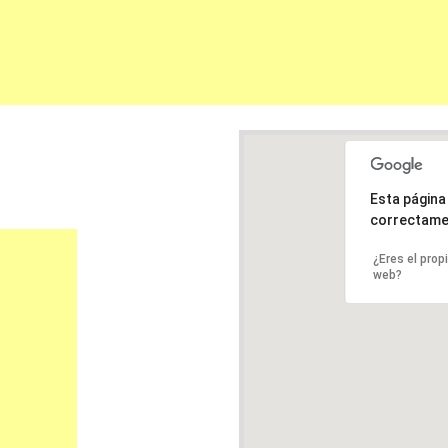
Esta págin
correctame
¿Eres el prop
web?