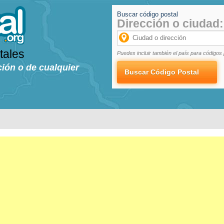
Buscar código postal
Dirección o ciudad:
tales
Puedes incluir también el país para códigos 
ción o de cualquier