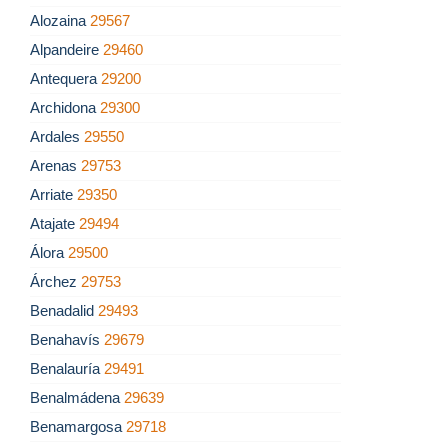
Alozaina
29567
Alpandeire
29460
Antequera
29200
Archidona
29300
Ardales
29550
Arenas
29753
Arriate
29350
Atajate
29494
Álora
29500
Árchez
29753
Benadalid
29493
Benahavís
29679
Benalauría
29491
Benalmádena
29639
Benamargosa
29718