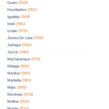
Guaro
29108
Humilladero
29531
Igualeja
29440
Istán
29611
Iznate
29792
Jimera De Líbar
29392
Jubrique
29492
Júzcar
29462
Macharaviaya
29791
Málaga
29001
Manilva
29691
Marbella
29601
Mijas
29650
Moclinejo
29738
Mollina
29532
Monda
29110