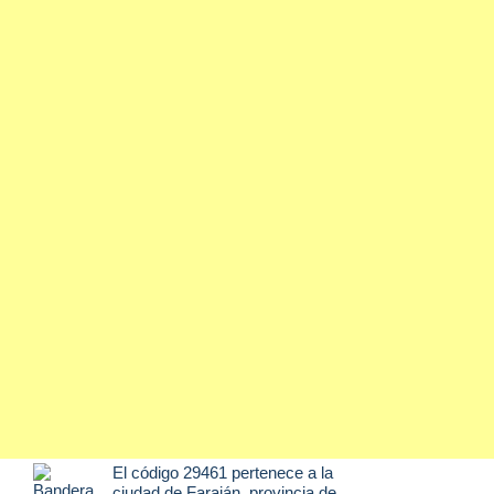
El código 29461 pertenece a la
ciudad de
Faraján
, provincia de