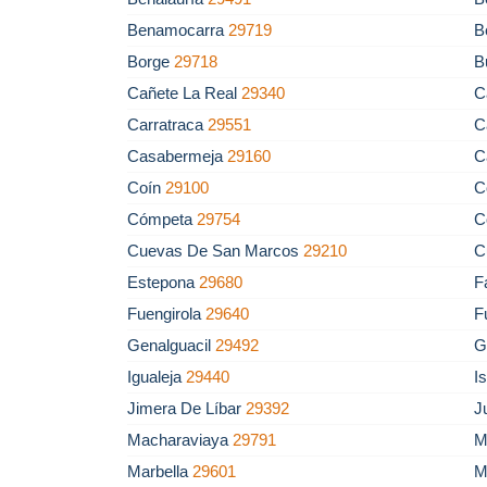
Benamocarra
29719
B
Borge
29718
B
Cañete La Real
29340
C
Carratraca
29551
C
Casabermeja
29160
C
Coín
29100
C
Cómpeta
29754
C
Cuevas De San Marcos
29210
C
Estepona
29680
F
Fuengirola
29640
F
Genalguacil
29492
G
Igualeja
29440
I
Jimera De Líbar
29392
J
Macharaviaya
29791
M
Marbella
29601
M