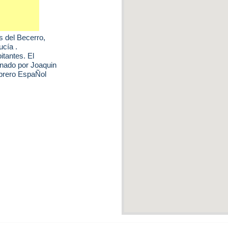
 del Becerro
,
ucía .
tantes. El
nado por Joaquin
Obrero EspaÑol