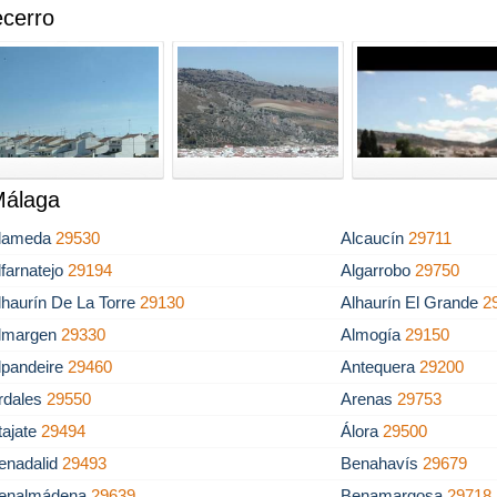
cerro
Málaga
lameda
29530
Alcaucín
29711
lfarnatejo
29194
Algarrobo
29750
lhaurín De La Torre
29130
Alhaurín El Grande
2
lmargen
29330
Almogía
29150
lpandeire
29460
Antequera
29200
rdales
29550
Arenas
29753
tajate
29494
Álora
29500
enadalid
29493
Benahavís
29679
enalmádena
29639
Benamargosa
29718