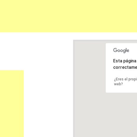
Esta págin
correctame
¿Eres el prop
web?