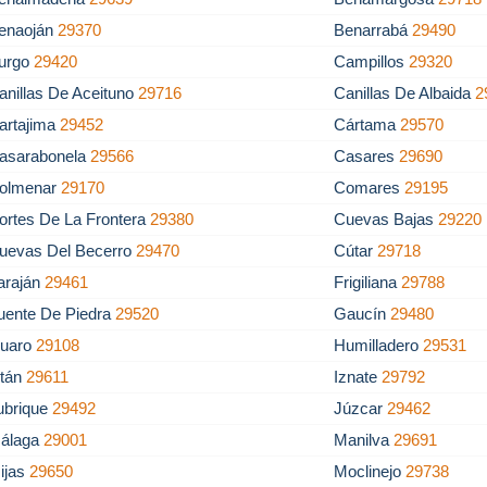
enaoján
29370
Benarrabá
29490
urgo
29420
Campillos
29320
anillas De Aceituno
29716
Canillas De Albaida
2
artajima
29452
Cártama
29570
asarabonela
29566
Casares
29690
olmenar
29170
Comares
29195
ortes De La Frontera
29380
Cuevas Bajas
29220
uevas Del Becerro
29470
Cútar
29718
araján
29461
Frigiliana
29788
uente De Piedra
29520
Gaucín
29480
uaro
29108
Humilladero
29531
stán
29611
Iznate
29792
ubrique
29492
Júzcar
29462
álaga
29001
Manilva
29691
ijas
29650
Moclinejo
29738