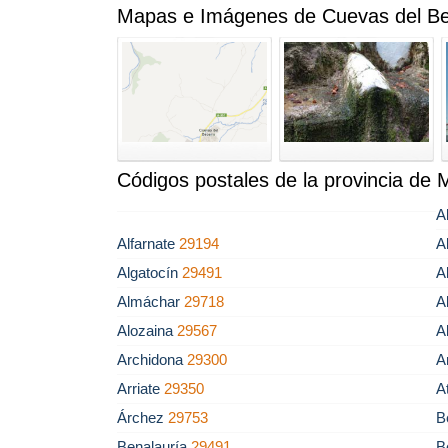
Mapas e Imágenes de Cuevas del Be
Códigos postales de la provincia de 
A
Alfarnate
29194
A
Algatocín
29491
A
Almáchar
29718
A
Alozaina
29567
A
Archidona
29300
A
Arriate
29350
A
Árchez
29753
B
Benalauría
29491
B