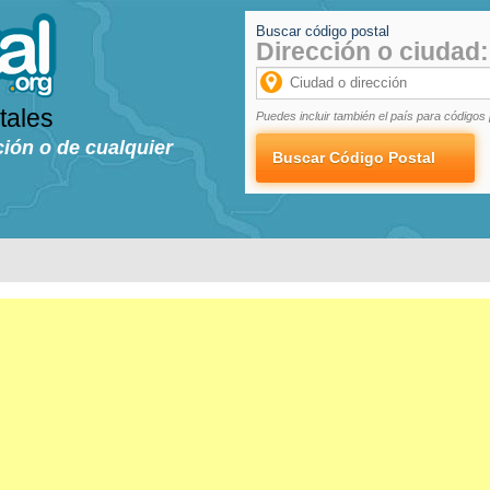
Buscar código postal
Dirección o ciudad:
tales
Puedes incluir también el país para códigos 
ción o de cualquier