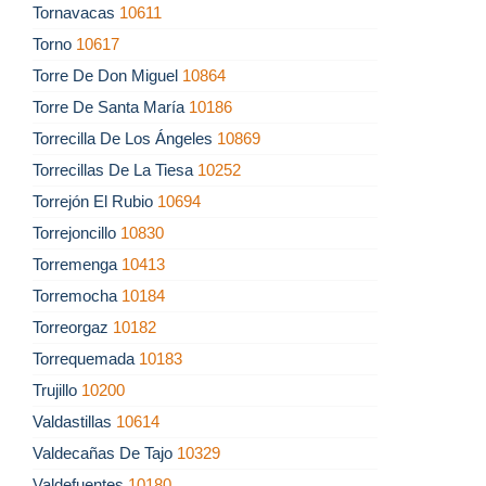
Tornavacas
10611
Torno
10617
Torre De Don Miguel
10864
Torre De Santa María
10186
Torrecilla De Los Ángeles
10869
Torrecillas De La Tiesa
10252
Torrejón El Rubio
10694
Torrejoncillo
10830
Torremenga
10413
Torremocha
10184
Torreorgaz
10182
Torrequemada
10183
Trujillo
10200
Valdastillas
10614
Valdecañas De Tajo
10329
Valdefuentes
10180