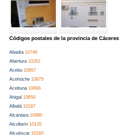
Códigos postales de la provincia de Cáceres
Abadía
10748
Abertura
10262
Acebo
10857
Acehúche
10879
Aceituna
10666
Ahigal
10650
Albalá
10187
Alcántara
10980
Alcollarín
10135
Alcuéscar
10160