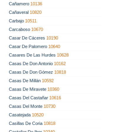
Cañamero
10136
Cañaveral
10820
Carbajo
10511
Carcaboso
10670
Casar De Cáceres
10190
Casar De Palomero
10640
Casares De Las Hurdes
10628
Casas De Don Antonio
10162
Casas De Don Gómez
10818
Casas De Millán
10592
Casas De Miravete
10360
Casas Del Castañar
10616
Casas Del Monte
10730
Casatejada
10520
Casillas De Coria
10818
Castañar De Ibor
10340