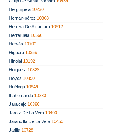
Guijo De Santa Bárbara
10459
Herguijuela
10230
Hernán-pérez
10868
Herrera De Alcántara
10512
Herreruela
10560
Hervás
10700
Higuera
10359
Hinojal
10192
Holguera
10829
Hoyos
10850
Huélaga
10849
Ibahernando
10280
Jaraicejo
10380
Jaraíz De La Vera
10400
Jarandilla De La Vera
10450
Jarilla
10728