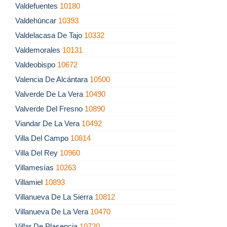
Valdefuentes
10180
Valdehúncar
10393
Valdelacasa De Tajo
10332
Valdemorales
10131
Valdeobispo
10672
Valencia De Alcántara
10500
Valverde De La Vera
10490
Valverde Del Fresno
10890
Viandar De La Vera
10492
Villa Del Campo
10814
Villa Del Rey
10960
Villamesías
10263
Villamiel
10893
Villanueva De La Sierra
10812
Villanueva De La Vera
10470
Villar De Plasencia
10720