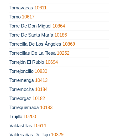
Tornavacas
10611
Torno
10617
Torre De Don Miguel
10864
Torre De Santa María
10186
Torrecilla De Los Ángeles
10869
Torrecillas De La Tiesa
10252
Torrejón El Rubio
10694
Torrejoncillo
10830
Torremenga
10413
Torremocha
10184
Torreorgaz
10182
Torrequemada
10183
Trujillo
10200
Valdastillas
10614
Valdecañas De Tajo
10329