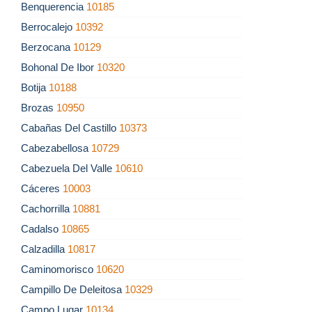
Benquerencia
10185
Berrocalejo
10392
Berzocana
10129
Bohonal De Ibor
10320
Botija
10188
Brozas
10950
Cabañas Del Castillo
10373
Cabezabellosa
10729
Cabezuela Del Valle
10610
Cáceres
10003
Cachorrilla
10881
Cadalso
10865
Calzadilla
10817
Caminomorisco
10620
Campillo De Deleitosa
10329
Campo Lugar
10134