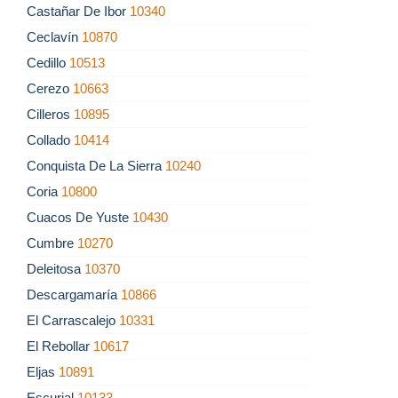
Castañar De Ibor
10340
Ceclavín
10870
Cedillo
10513
Cerezo
10663
Cilleros
10895
Collado
10414
Conquista De La Sierra
10240
Coria
10800
Cuacos De Yuste
10430
Cumbre
10270
Deleitosa
10370
Descargamaría
10866
El Carrascalejo
10331
El Rebollar
10617
Eljas
10891
Escurial
10133