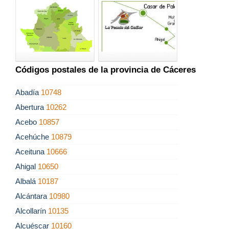
Códigos postales de la provincia de Cáceres
Abadía
10748
Abertura
10262
Acebo
10857
Acehúche
10879
Aceituna
10666
Ahigal
10650
Albalá
10187
Alcántara
10980
Alcollarín
10135
Alcuéscar
10160