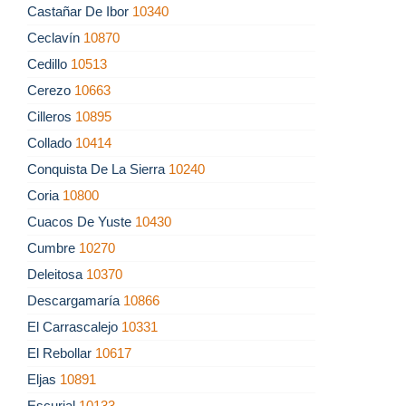
Castañar De Ibor
10340
Ceclavín
10870
Cedillo
10513
Cerezo
10663
Cilleros
10895
Collado
10414
Conquista De La Sierra
10240
Coria
10800
Cuacos De Yuste
10430
Cumbre
10270
Deleitosa
10370
Descargamaría
10866
El Carrascalejo
10331
El Rebollar
10617
Eljas
10891
Escurial
10133