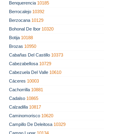
Benquerencia
10185
Berrocalejo
10392
Berzocana
10129
Bohonal De Ibor
10320
Botija
10188
Brozas
10950
Cabañas Del Castillo
10373
Cabezabellosa
10729
Cabezuela Del Valle
10610
Cáceres
10003
Cachorrilla
10881
Cadalso
10865
Calzadilla
10817
Caminomorisco
10620
Campillo De Deleitosa
10329
Campo Lugar
10134