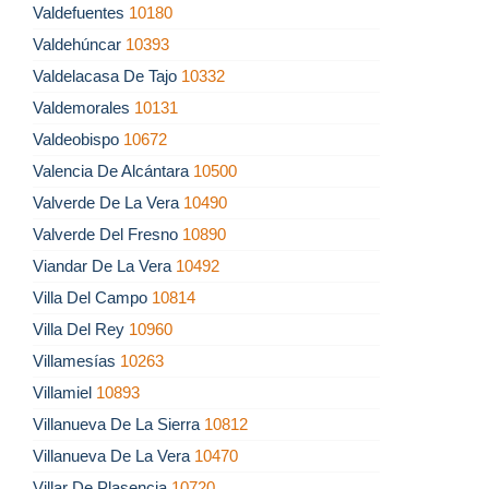
Valdefuentes
10180
Valdehúncar
10393
Valdelacasa De Tajo
10332
Valdemorales
10131
Valdeobispo
10672
Valencia De Alcántara
10500
Valverde De La Vera
10490
Valverde Del Fresno
10890
Viandar De La Vera
10492
Villa Del Campo
10814
Villa Del Rey
10960
Villamesías
10263
Villamiel
10893
Villanueva De La Sierra
10812
Villanueva De La Vera
10470
Villar De Plasencia
10720