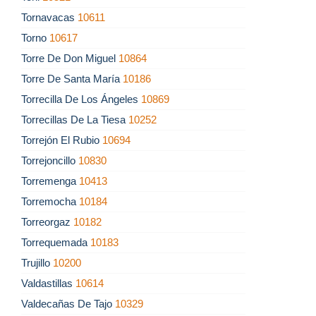
Tornavacas
10611
Torno
10617
Torre De Don Miguel
10864
Torre De Santa María
10186
Torrecilla De Los Ángeles
10869
Torrecillas De La Tiesa
10252
Torrejón El Rubio
10694
Torrejoncillo
10830
Torremenga
10413
Torremocha
10184
Torreorgaz
10182
Torrequemada
10183
Trujillo
10200
Valdastillas
10614
Valdecañas De Tajo
10329