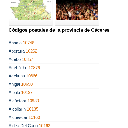
Códigos postales de la provincia de Cáceres
Abadía
10748
Abertura
10262
Acebo
10857
Acehúche
10879
Aceituna
10666
Ahigal
10650
Albalá
10187
Alcántara
10980
Alcollarín
10135
Alcuéscar
10160
Aldea Del Cano
10163