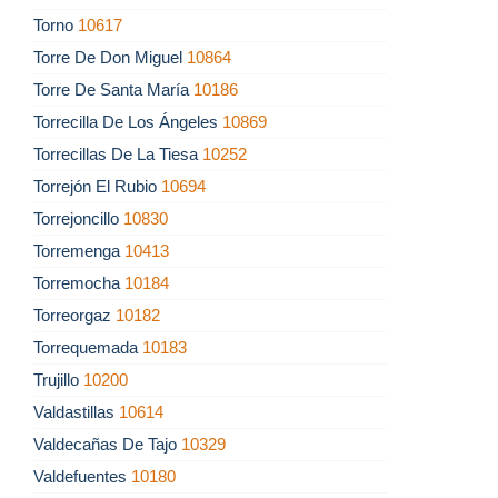
Torno
10617
Torre De Don Miguel
10864
Torre De Santa María
10186
Torrecilla De Los Ángeles
10869
Torrecillas De La Tiesa
10252
Torrejón El Rubio
10694
Torrejoncillo
10830
Torremenga
10413
Torremocha
10184
Torreorgaz
10182
Torrequemada
10183
Trujillo
10200
Valdastillas
10614
Valdecañas De Tajo
10329
Valdefuentes
10180