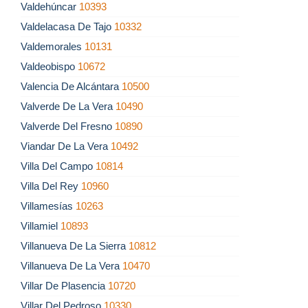
Valdehúncar
10393
Valdelacasa De Tajo
10332
Valdemorales
10131
Valdeobispo
10672
Valencia De Alcántara
10500
Valverde De La Vera
10490
Valverde Del Fresno
10890
Viandar De La Vera
10492
Villa Del Campo
10814
Villa Del Rey
10960
Villamesías
10263
Villamiel
10893
Villanueva De La Sierra
10812
Villanueva De La Vera
10470
Villar De Plasencia
10720
Villar Del Pedroso
10330