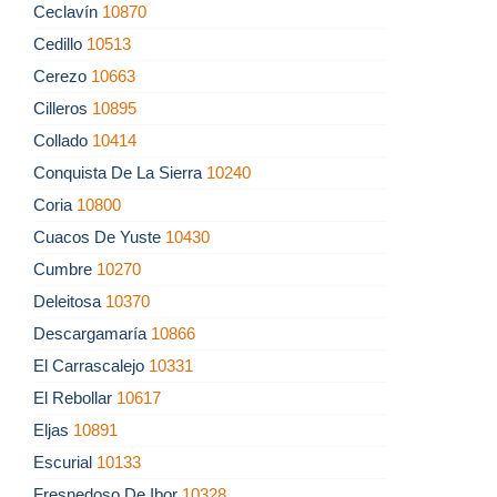
Ceclavín
10870
Cedillo
10513
Cerezo
10663
Cilleros
10895
Collado
10414
Conquista De La Sierra
10240
Coria
10800
Cuacos De Yuste
10430
Cumbre
10270
Deleitosa
10370
Descargamaría
10866
El Carrascalejo
10331
El Rebollar
10617
Eljas
10891
Escurial
10133
Fresnedoso De Ibor
10328