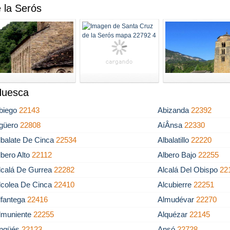
 la Serós
 Huesca
biego
22143
Abizanda
22392
güero
22808
AíÂ­nsa
22330
lbalate De Cinca
22534
Albalatillo
22220
lbero Alto
22112
Albero Bajo
22255
lcalá De Gurrea
22282
Alcalá Del Obispo
22
lcolea De Cinca
22410
Alcubierre
22251
lfantega
22416
Almudévar
22270
lmuniente
22255
Alquézar
22145
ngüés
22123
Ansó
22728