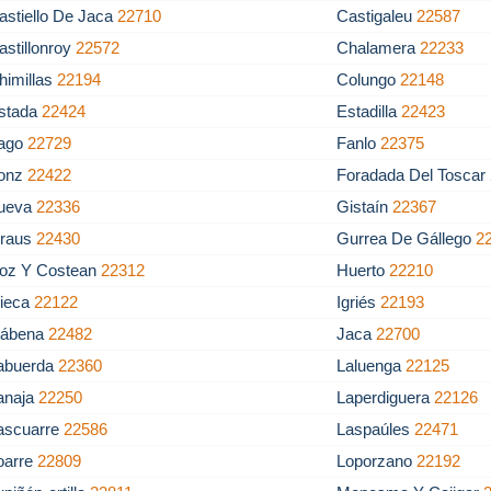
astiello De Jaca
22710
Castigaleu
22587
astillonroy
22572
Chalamera
22233
himillas
22194
Colungo
22148
stada
22424
Estadilla
22423
ago
22729
Fanlo
22375
onz
22422
Foradada Del Toscar
ueva
22336
Gistaín
22367
raus
22430
Gurrea De Gállego
2
oz Y Costean
22312
Huerto
22210
bieca
22122
Igriés
22193
sábena
22482
Jaca
22700
abuerda
22360
Laluenga
22125
anaja
22250
Laperdiguera
22126
ascuarre
22586
Laspaúles
22471
oarre
22809
Loporzano
22192