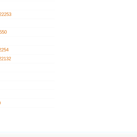
22253
550
2254
22132
0