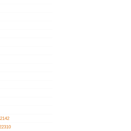
22142
22310