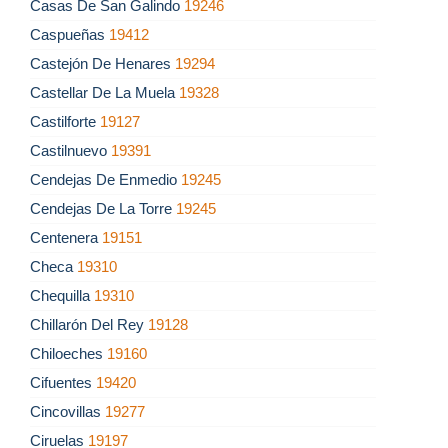
Casas De San Galindo
19246
Caspueñas
19412
Castejón De Henares
19294
Castellar De La Muela
19328
Castilforte
19127
Castilnuevo
19391
Cendejas De Enmedio
19245
Cendejas De La Torre
19245
Centenera
19151
Checa
19310
Chequilla
19310
Chillarón Del Rey
19128
Chiloeches
19160
Cifuentes
19420
Cincovillas
19277
Ciruelas
19197