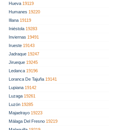
Hueva
19119
Humanes
19220
Illana
19119
Iniéstola
19283
Inviernas
19491
Irueste
19143
Jadraque
19247
Jirueque
19245
Ledanca
19196
Loranca De Tajuña
19141
Lupiana
19142
Luzaga
19261
Luzón
19285
Majaelrayo
19223
Málaga Del Fresno
19219
Malaguilla
19219