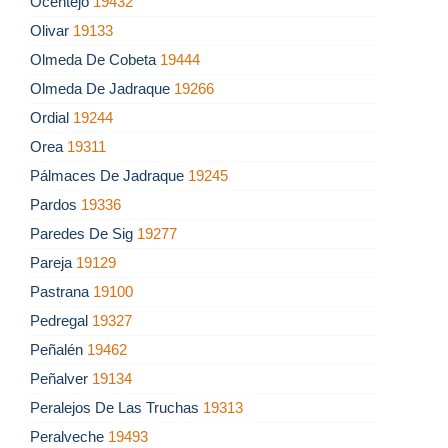
Ocentejo
19432
Olivar
19133
Olmeda De Cobeta
19444
Olmeda De Jadraque
19266
Ordial
19244
Orea
19311
Pálmaces De Jadraque
19245
Pardos
19336
Paredes De Sig
19277
Pareja
19129
Pastrana
19100
Pedregal
19327
Peñalén
19462
Peñalver
19134
Peralejos De Las Truchas
19313
Peralveche
19493