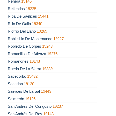
Renera
19145
Retiendas
19225
Riba De Saelices
19441
Rillo De Gallo
19340
Riofrío Del Llano
19269
Robledillo De Mohernando
19227
Robledo De Corpes
19243
Romanillos De Atienza
19276
Romanones
19143
Rueda De La Sierra
19339
Sacecorbo
19432
Sacedón
19120
Saelices De La Sal
19443
Salmerón
19126
San Andrés Del Congosto
19237
San Andrés Del Rey
19143