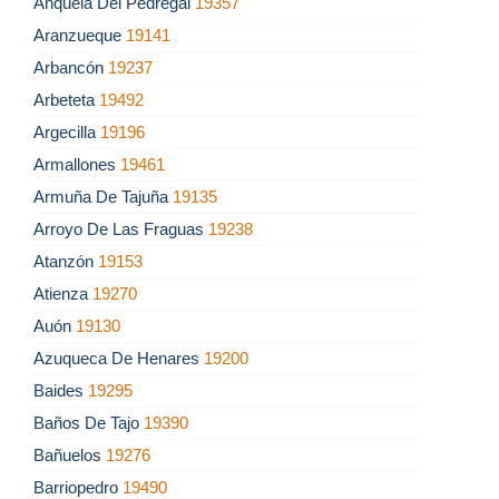
Anquela Del Pedregal
19357
Aranzueque
19141
Arbancón
19237
Arbeteta
19492
Argecilla
19196
Armallones
19461
Armuña De Tajuña
19135
Arroyo De Las Fraguas
19238
Atanzón
19153
Atienza
19270
Auón
19130
Azuqueca De Henares
19200
Baides
19295
Baños De Tajo
19390
Bañuelos
19276
Barriopedro
19490