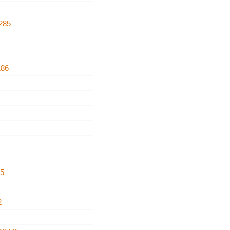
285
186
75
2