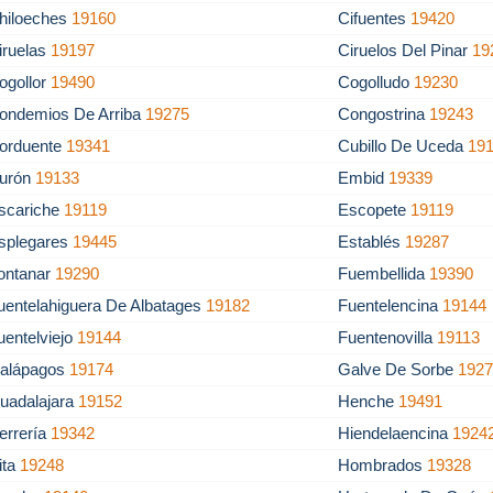
hiloeches
19160
Cifuentes
19420
iruelas
19197
Ciruelos Del Pinar
19
ogollor
19490
Cogolludo
19230
ondemios De Arriba
19275
Congostrina
19243
orduente
19341
Cubillo De Uceda
19
urón
19133
Embid
19339
scariche
19119
Escopete
19119
splegares
19445
Establés
19287
ontanar
19290
Fuembellida
19390
uentelahiguera De Albatages
19182
Fuentelencina
19144
uentelviejo
19144
Fuentenovilla
19113
alápagos
19174
Galve De Sorbe
192
uadalajara
19152
Henche
19491
errería
19342
Hiendelaencina
1924
ita
19248
Hombrados
19328