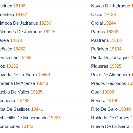
uduex
19196
Navas De Jadraque
centejo
19432
Olivar
19133
lmeda De Jadraque
19266
Ordial
19244
álmaces De Jadraque
19245
Pardos
19336
areja
19129
Pastrana
19100
eñalén
19462
Peñalver
19134
eralveche
19493
Pinilla De Jadraque
1
ioz
19162
Piqueras
19325
oveda De La Sierra
19463
Pozo De Almoguera
rádena De Atienza
19243
Prados Redondos
19
uebla De Valles
19225
Quer
19209
ecuenco
19492
Renera
19145
iba De Saelices
19441
Rillo De Gallo
19340
obledillo De Mohernando
19227
Robledo De Corpes
omanones
19143
Rueda De La Sierra