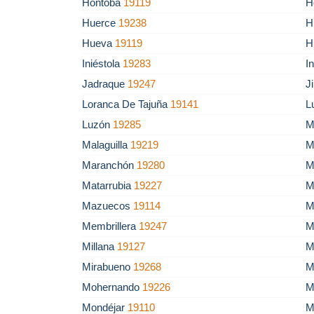
Hontoba
19119
H
Huerce
19238
H
Hueva
19119
H
Iniéstola
19283
I
Jadraque
19247
J
Loranca De Tajuña
19141
L
Luzón
19285
M
Malaguilla
19219
M
Maranchón
19280
M
Matarrubia
19227
M
Mazuecos
19114
M
Membrillera
19247
M
Millana
19127
M
Mirabueno
19268
M
Mohernando
19226
M
Mondéjar
19110
M