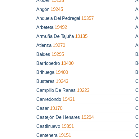
Alocén
19133
A
Angón
19245
A
Anquela Del Pedregal
19357
A
Arbeteta
19492
A
Armuña De Tajuña
19135
A
Atienza
19270
A
Baides
19295
B
Barriopedro
19490
B
Brihuega
19400
B
Bustares
19243
C
Campillo De Ranas
19223
C
Canredondo
19431
C
Casar
19170
C
Castejón De Henares
19294
C
Castilnuevo
19391
C
Centenera
19151
C