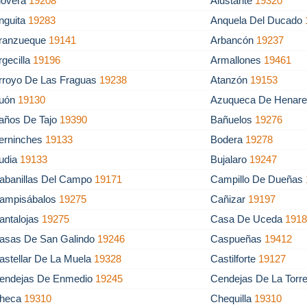
lovera
19208
Alustante
19320
nguita
19283
Anquela Del Ducado
ranzueque
19141
Arbancón
19237
rgecilla
19196
Armallones
19461
rroyo De Las Fraguas
19238
Atanzón
19153
uón
19130
Azuqueca De Henar
años De Tajo
19390
Bañuelos
19276
erninches
19133
Bodera
19278
udia
19133
Bujalaro
19247
abanillas Del Campo
19171
Campillo De Dueñas
ampisábalos
19275
Cañizar
19197
antalojas
19275
Casa De Uceda
191
asas De San Galindo
19246
Caspueñas
19412
astellar De La Muela
19328
Castilforte
19127
endejas De Enmedio
19245
Cendejas De La Torr
heca
19310
Chequilla
19310