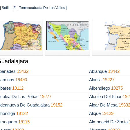
 Sotillo, El | Torrecuadrada De Los Valles |
Guadalajara
bánades
19432
Ablanque
19442
laminos
19490
Alarilla
19227
lbares
19112
Albendiego
19275
lcolea De Las Peñas
19277
Alcolea Del Pinar
192
ldeanueva De Guadalajara
19152
Algar De Mesa
1933
lhóndiga
19132
Alique
19129
lmoguera
19115
Almonacid De Zorita