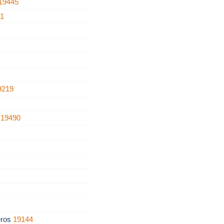
19445
41
9219
a
19490
eros
19144