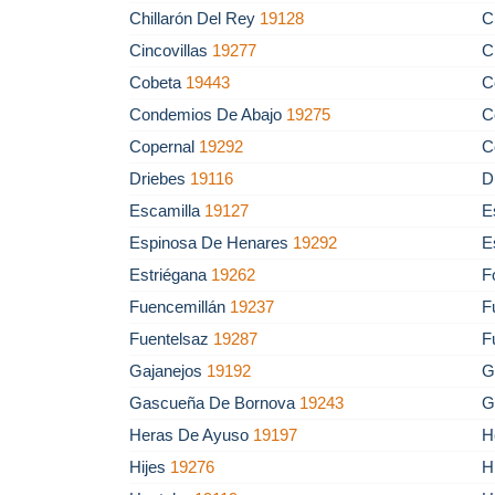
Chillarón Del Rey
19128
C
Cincovillas
19277
C
Cobeta
19443
C
Condemios De Abajo
19275
C
Copernal
19292
C
Driebes
19116
D
Escamilla
19127
E
Espinosa De Henares
19292
E
Estriégana
19262
F
Fuencemillán
19237
F
Fuentelsaz
19287
F
Gajanejos
19192
G
Gascueña De Bornova
19243
G
Heras De Ayuso
19197
H
Hijes
19276
H