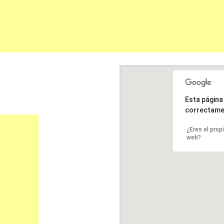
Esta págin
correctame
¿Eres el prop
web?