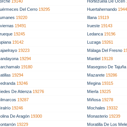
orche
19140
Hortezuela De Océn
uérmeces Del Cerro
19295
Huertahernando
194
umanes
19220
Illana
19119
nviernas
19491
Irueste
19143
irueque
19245
Ledanca
19196
upiana
19142
Luzaga
19261
ajaelrayo
19223
Málaga Del Fresno
1
andayona
19294
Mantiel
19128
archamalo
19180
Masegoso De Tajuñ
atillas
19294
Mazarete
19286
edranda
19246
Megina
19315
iedes De Atienza
19276
Mierla
19225
ilmarcos
19287
Miñosa
19278
iralrío
19246
Mochales
19332
olina De Aragón
19300
Monasterio
19239
ontarrón
19229
Moratilla De Los Mel