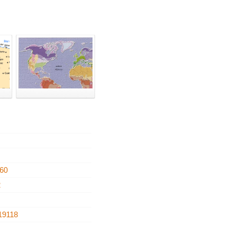
60
2
19118