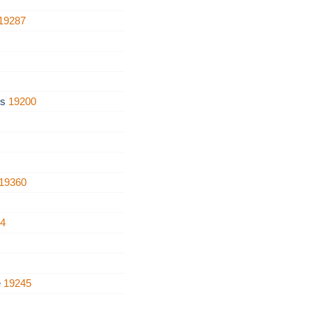
19287
es
19200
19360
84
e
19245