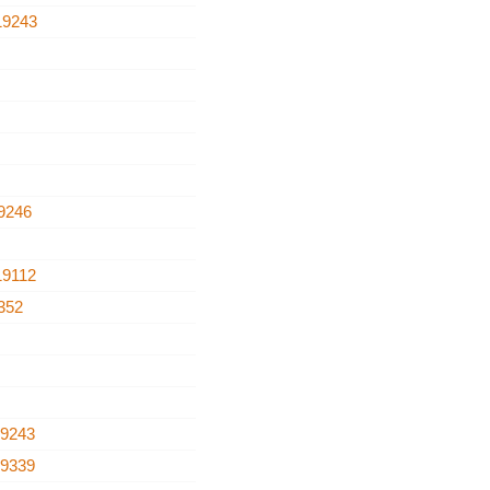
19243
9246
19112
352
19243
19339