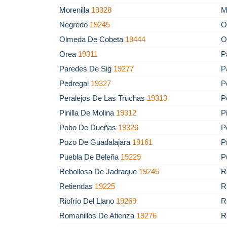
Morenilla
19328
M
Negredo
19245
O
Olmeda De Cobeta
19444
O
Orea
19311
P
Paredes De Sig
19277
P
Pedregal
19327
P
Peralejos De Las Truchas
19313
P
Pinilla De Molina
19312
P
Pobo De Dueñas
19326
P
Pozo De Guadalajara
19161
P
Puebla De Beleña
19229
P
Rebollosa De Jadraque
19245
R
Retiendas
19225
R
Riofrío Del Llano
19269
R
Romanillos De Atienza
19276
R