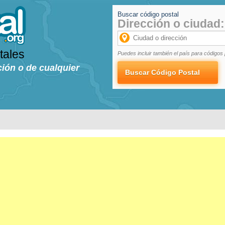
Buscar código postal
Dirección o ciudad:
tales
Puedes incluir también el país para códigos 
ción o de cualquier