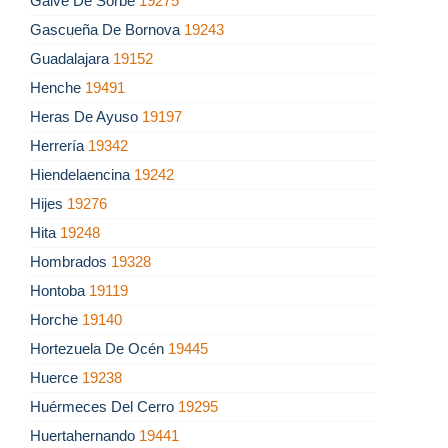
Galve De Sorbe
19275
Gascueña De Bornova
19243
Guadalajara
19152
Henche
19491
Heras De Ayuso
19197
Herrería
19342
Hiendelaencina
19242
Hijes
19276
Hita
19248
Hombrados
19328
Hontoba
19119
Horche
19140
Hortezuela De Océn
19445
Huerce
19238
Huérmeces Del Cerro
19295
Huertahernando
19441