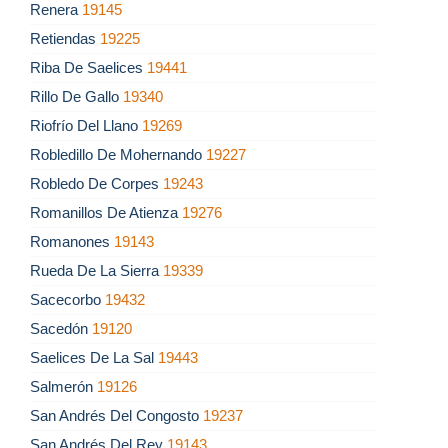
Renera
19145
Retiendas
19225
Riba De Saelices
19441
Rillo De Gallo
19340
Riofrío Del Llano
19269
Robledillo De Mohernando
19227
Robledo De Corpes
19243
Romanillos De Atienza
19276
Romanones
19143
Rueda De La Sierra
19339
Sacecorbo
19432
Sacedón
19120
Saelices De La Sal
19443
Salmerón
19126
San Andrés Del Congosto
19237
San Andrés Del Rey
19143