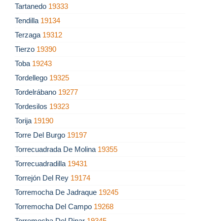
Tartanedo
19333
Tendilla
19134
Terzaga
19312
Tierzo
19390
Toba
19243
Tordellego
19325
Tordelrábano
19277
Tordesilos
19323
Torija
19190
Torre Del Burgo
19197
Torrecuadrada De Molina
19355
Torrecuadradilla
19431
Torrejón Del Rey
19174
Torremocha De Jadraque
19245
Torremocha Del Campo
19268
Torremocha Del Pinar
19345