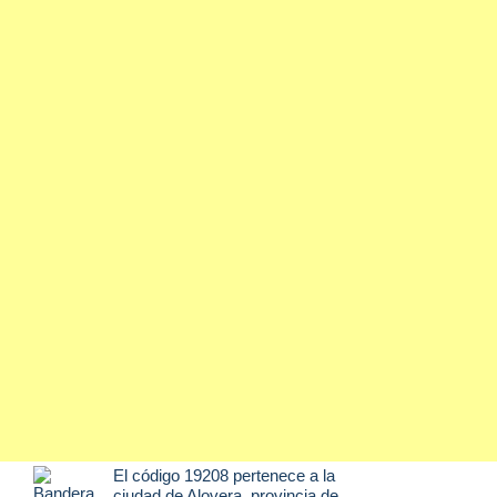
El código 19208 pertenece a la
ciudad de
Alovera
, provincia de