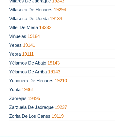
Villares De Jadraque
19243
Villaseca De Henares
19294
Villaseca De Uceda
19184
Villel De Mesa
19332
Viñuelas
19184
Yebes
19141
Yebra
19111
Yélamos De Abajo
19143
Yélamos De Arriba
19143
Yunquera De Henares
19210
Yunta
19361
Zaorejas
19495
Zarzuela De Jadraque
19237
Zorita De Los Canes
19119