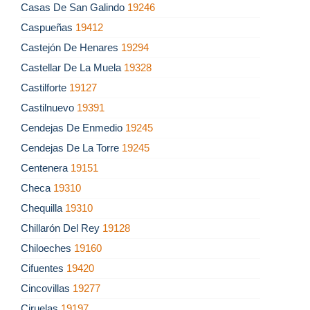
Casas De San Galindo
19246
Caspueñas
19412
Castejón De Henares
19294
Castellar De La Muela
19328
Castilforte
19127
Castilnuevo
19391
Cendejas De Enmedio
19245
Cendejas De La Torre
19245
Centenera
19151
Checa
19310
Chequilla
19310
Chillarón Del Rey
19128
Chiloeches
19160
Cifuentes
19420
Cincovillas
19277
Ciruelas
19197