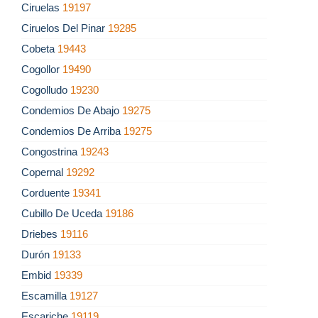
Ciruelas
19197
Ciruelos Del Pinar
19285
Cobeta
19443
Cogollor
19490
Cogolludo
19230
Condemios De Abajo
19275
Condemios De Arriba
19275
Congostrina
19243
Copernal
19292
Corduente
19341
Cubillo De Uceda
19186
Driebes
19116
Durón
19133
Embid
19339
Escamilla
19127
Escariche
19119