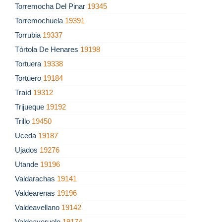
Torremocha Del Pinar
19345
Torremochuela
19391
Torrubia
19337
Tórtola De Henares
19198
Tortuera
19338
Tortuero
19184
Traíd
19312
Trijueque
19192
Trillo
19450
Uceda
19187
Ujados
19276
Utande
19196
Valdarachas
19141
Valdearenas
19196
Valdeavellano
19142
Valdeaveruelo
19174