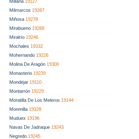
Millana
19127
Milmarcos
19287
Miñosa
19278
Mirabueno
19268
Miralrío
19246
Mochales
19332
Mohernando
19226
Molina De Aragón
19300
Monasterio
19239
Mondéjar
19110
Montarrón
19229
Moratilla De Los Meleros
19144
Morenilla
19328
Muduex
19196
Navas De Jadraque
19243
Negredo
19245