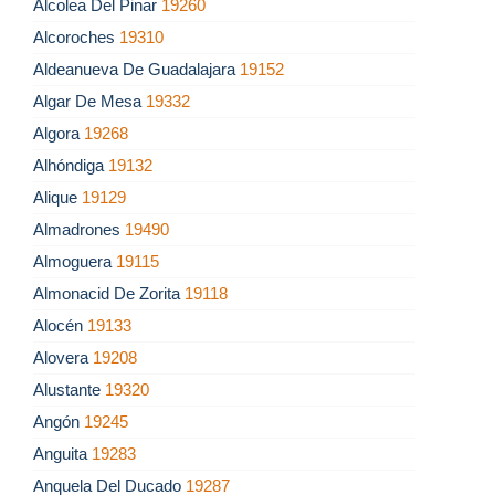
Alcolea Del Pinar
19260
Alcoroches
19310
Aldeanueva De Guadalajara
19152
Algar De Mesa
19332
Algora
19268
Alhóndiga
19132
Alique
19129
Almadrones
19490
Almoguera
19115
Almonacid De Zorita
19118
Alocén
19133
Alovera
19208
Alustante
19320
Angón
19245
Anguita
19283
Anquela Del Ducado
19287