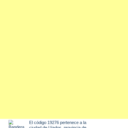
El código 19276 pertenece a la
ciudad de
Ujados
, provincia de