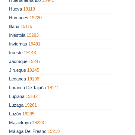
Huertahernando
19441
Hueva
19119
Humanes
19220
Illana
19119
Iniéstola
19283
Inviernas
19491
Irueste
19143
Jadraque
19247
Jirueque
19245
Ledanca
19196
Loranca De Tajuña
19141
Lupiana
19142
Luzaga
19261
Luzón
19285
Majaelrayo
19223
Málaga Del Fresno
19219