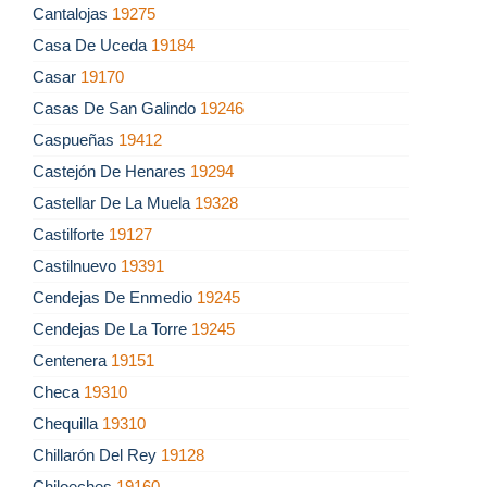
Cantalojas
19275
Casa De Uceda
19184
Casar
19170
Casas De San Galindo
19246
Caspueñas
19412
Castejón De Henares
19294
Castellar De La Muela
19328
Castilforte
19127
Castilnuevo
19391
Cendejas De Enmedio
19245
Cendejas De La Torre
19245
Centenera
19151
Checa
19310
Chequilla
19310
Chillarón Del Rey
19128
Chiloeches
19160