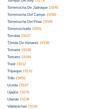
Torrejón Del Rey
19174
Torremocha De Jadraque
19245
Torremocha Del Campo
19268
Torremocha Del Pinar
19345
Torremochuela
19391
Torrubia
19337
Tórtola De Henares
19198
Tortuera
19338
Tortuero
19184
Traíd
19312
Trijueque
19192
Trillo
19450
Uceda
19187
Ujados
19276
Utande
19196
Valdarachas
19141