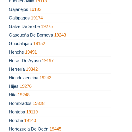
Fuentenovilla
19113
Gajanejos
19192
Galápagos
19174
Galve De Sorbe
19275
Gascueña De Bornova
19243
Guadalajara
19152
Henche
19491
Heras De Ayuso
19197
Herrería
19342
Hiendelaencina
19242
Hijes
19276
Hita
19248
Hombrados
19328
Hontoba
19119
Horche
19140
Hortezuela De Océn
19445