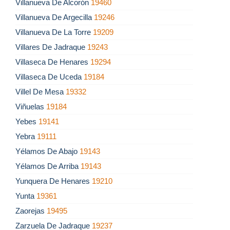
Villanueva De Alcorón
19460
Villanueva De Argecilla
19246
Villanueva De La Torre
19209
Villares De Jadraque
19243
Villaseca De Henares
19294
Villaseca De Uceda
19184
Villel De Mesa
19332
Viñuelas
19184
Yebes
19141
Yebra
19111
Yélamos De Abajo
19143
Yélamos De Arriba
19143
Yunquera De Henares
19210
Yunta
19361
Zaorejas
19495
Zarzuela De Jadraque
19237