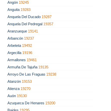
Angón
19245
Anguita
19283
Anquela Del Ducado
19287
Anquela Del Pedregal
19357
Aranzueque
19141
Arbancón
19237
Arbeteta
19492
Argecilla
19196
Armallones
19461
Armuña De Tajuña
19135
Arroyo De Las Fraguas
19238
Atanzón
19153
Atienza
19270
Auón
19130
Azuqueca De Henares
19200
Baides
19295