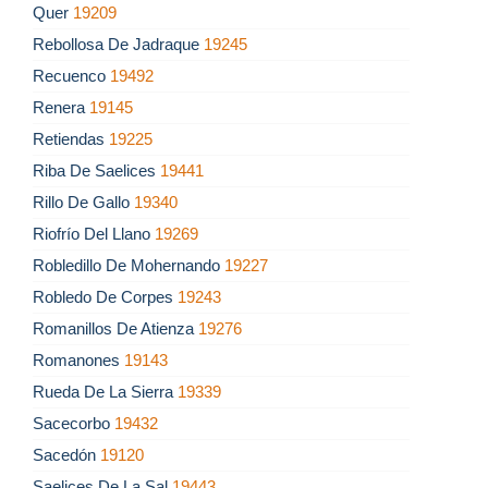
Quer
19209
Rebollosa De Jadraque
19245
Recuenco
19492
Renera
19145
Retiendas
19225
Riba De Saelices
19441
Rillo De Gallo
19340
Riofrío Del Llano
19269
Robledillo De Mohernando
19227
Robledo De Corpes
19243
Romanillos De Atienza
19276
Romanones
19143
Rueda De La Sierra
19339
Sacecorbo
19432
Sacedón
19120
Saelices De La Sal
19443