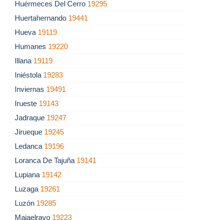
Huérmeces Del Cerro
19295
Huertahernando
19441
Hueva
19119
Humanes
19220
Illana
19119
Iniéstola
19283
Inviernas
19491
Irueste
19143
Jadraque
19247
Jirueque
19245
Ledanca
19196
Loranca De Tajuña
19141
Lupiana
19142
Luzaga
19261
Luzón
19285
Majaelrayo
19223