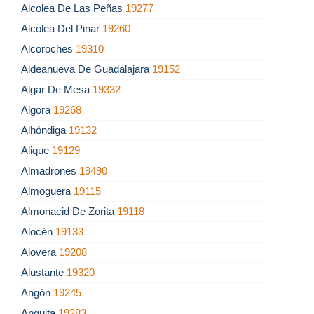
Alcolea De Las Peñas
19277
Alcolea Del Pinar
19260
Alcoroches
19310
Aldeanueva De Guadalajara
19152
Algar De Mesa
19332
Algora
19268
Alhóndiga
19132
Alique
19129
Almadrones
19490
Almoguera
19115
Almonacid De Zorita
19118
Alocén
19133
Alovera
19208
Alustante
19320
Angón
19245
Anguita
19283