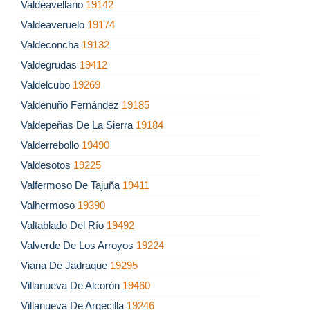
Valdeavellano
19142
Valdeaveruelo
19174
Valdeconcha
19132
Valdegrudas
19412
Valdelcubo
19269
Valdenuño Fernández
19185
Valdepeñas De La Sierra
19184
Valderrebollo
19490
Valdesotos
19225
Valfermoso De Tajuña
19411
Valhermoso
19390
Valtablado Del Río
19492
Valverde De Los Arroyos
19224
Viana De Jadraque
19295
Villanueva De Alcorón
19460
Villanueva De Argecilla
19246