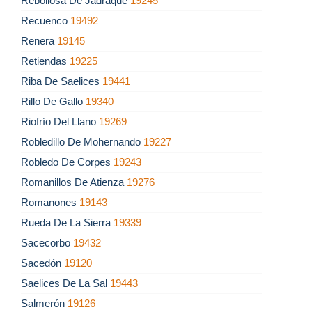
Rebollosa De Jadraque
19245
Recuenco
19492
Renera
19145
Retiendas
19225
Riba De Saelices
19441
Rillo De Gallo
19340
Riofrío Del Llano
19269
Robledillo De Mohernando
19227
Robledo De Corpes
19243
Romanillos De Atienza
19276
Romanones
19143
Rueda De La Sierra
19339
Sacecorbo
19432
Sacedón
19120
Saelices De La Sal
19443
Salmerón
19126