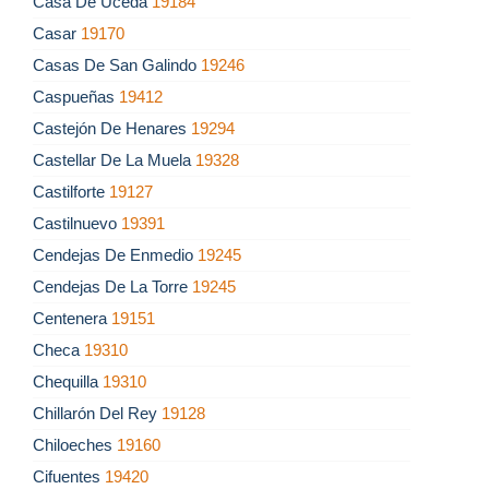
Casa De Uceda
19184
Casar
19170
Casas De San Galindo
19246
Caspueñas
19412
Castejón De Henares
19294
Castellar De La Muela
19328
Castilforte
19127
Castilnuevo
19391
Cendejas De Enmedio
19245
Cendejas De La Torre
19245
Centenera
19151
Checa
19310
Chequilla
19310
Chillarón Del Rey
19128
Chiloeches
19160
Cifuentes
19420