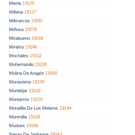
Mierla
19225
Millana
19127
Milmarcos
19287
Miñosa
19278
Mirabueno
19268
Miralrío
19246
Mochales
19332
Mohernando
19226
Molina De Aragón
19300
Monasterio
19239
Mondéjar
19110
Montarrón
19229
Moratilla De Los Meleros
19144
Morenilla
19328
Muduex
19196
Navas De Jadraque
19243