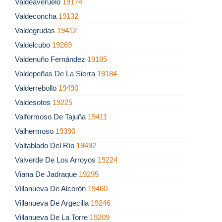
Valdeaveruelo
19174
Valdeconcha
19132
Valdegrudas
19412
Valdelcubo
19269
Valdenuño Fernández
19185
Valdepeñas De La Sierra
19184
Valderrebollo
19490
Valdesotos
19225
Valfermoso De Tajuña
19411
Valhermoso
19390
Valtablado Del Río
19492
Valverde De Los Arroyos
19224
Viana De Jadraque
19295
Villanueva De Alcorón
19460
Villanueva De Argecilla
19246
Villanueva De La Torre
19209