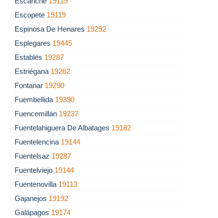
Escariche
19119
Escopete
19119
Espinosa De Henares
19292
Esplegares
19445
Establés
19287
Estriégana
19262
Fontanar
19290
Fuembellida
19390
Fuencemillán
19237
Fuentelahiguera De Albatages
19182
Fuentelencina
19144
Fuentelsaz
19287
Fuentelviejo
19144
Fuentenovilla
19113
Gajanejos
19192
Galápagos
19174