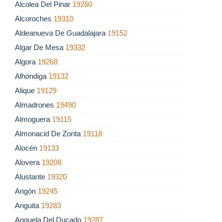
Alcolea Del Pinar
19260
Alcoroches
19310
Aldeanueva De Guadalajara
19152
Algar De Mesa
19332
Algora
19268
Alhóndiga
19132
Alique
19129
Almadrones
19490
Almoguera
19115
Almonacid De Zorita
19118
Alocén
19133
Alovera
19208
Alustante
19320
Angón
19245
Anguita
19283
Anquela Del Ducado
19287