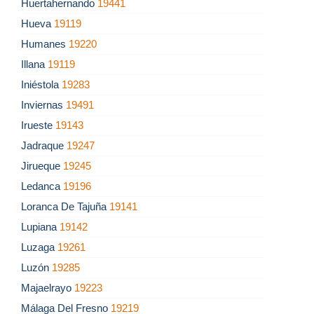
Huertahernando
19441
Hueva
19119
Humanes
19220
Illana
19119
Iniéstola
19283
Inviernas
19491
Irueste
19143
Jadraque
19247
Jirueque
19245
Ledanca
19196
Loranca De Tajuña
19141
Lupiana
19142
Luzaga
19261
Luzón
19285
Majaelrayo
19223
Málaga Del Fresno
19219