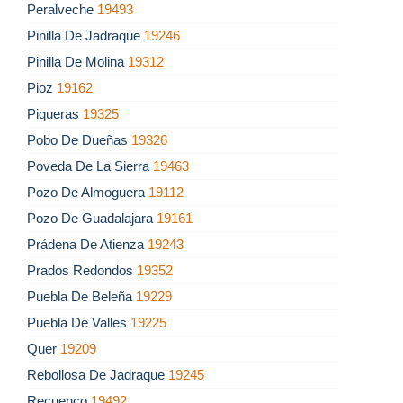
Peralveche
19493
Pinilla De Jadraque
19246
Pinilla De Molina
19312
Pioz
19162
Piqueras
19325
Pobo De Dueñas
19326
Poveda De La Sierra
19463
Pozo De Almoguera
19112
Pozo De Guadalajara
19161
Prádena De Atienza
19243
Prados Redondos
19352
Puebla De Beleña
19229
Puebla De Valles
19225
Quer
19209
Rebollosa De Jadraque
19245
Recuenco
19492