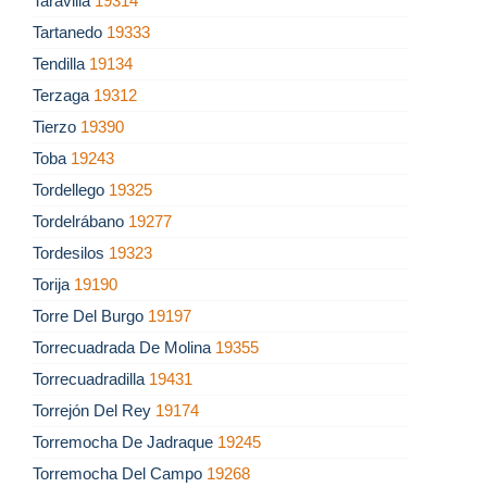
Taravilla
19314
Tartanedo
19333
Tendilla
19134
Terzaga
19312
Tierzo
19390
Toba
19243
Tordellego
19325
Tordelrábano
19277
Tordesilos
19323
Torija
19190
Torre Del Burgo
19197
Torrecuadrada De Molina
19355
Torrecuadradilla
19431
Torrejón Del Rey
19174
Torremocha De Jadraque
19245
Torremocha Del Campo
19268