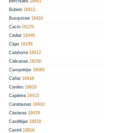
Bérchules
18451
Bubión
18412
Busquístar
18416
Cacín
18129
Cádiar
18440
Cájar
18199
Calahorra
18512
Calicasas
18290
Campotéjar
18565
Cáñar
18418
Caniles
18810
Capileira
18413
Carataunas
18410
Cástaras
18439
Castilléjar
18818
Castril
18816