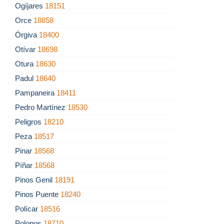
Ogíjares
18151
Orce
18858
Órgiva
18400
Otívar
18698
Otura
18630
Padul
18640
Pampaneira
18411
Pedro Martínez
18530
Peligros
18210
Peza
18517
Pinar
18568
Píñar
18568
Pinos Genil
18191
Pinos Puente
18240
Polícar
18516
Polopos
18710