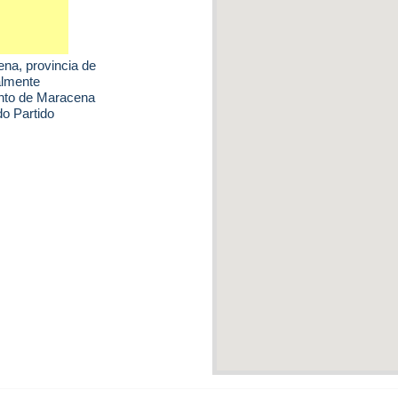
ena
, provincia de
almente
ento de Maracena
do Partido