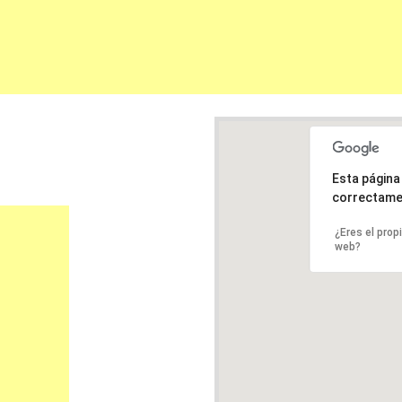
Esta págin
correctame
¿Eres el prop
web?