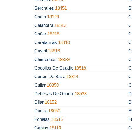
Bérchules
18451
B
Cacín
18129
C
Calahorra
18512
C
Cáñar
18418
C
Carataunas
18410
C
Castril
18816
C
Chimeneas
18329
C
Cogollos De Guadix
18518
C
Cortes De Baza
18814
C
Cúllar
18850
C
Dehesas De Guadix
18538
D
Dílar
18152
D
Dúrcal
18650
E
Fonelas
18515
F
Gabias
18110
G