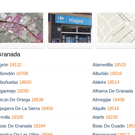
 Granada
grón
18132
Alamedilla
18520
lbondón
18708
Albuñán
18518
lbuñuelas
18659
Aldeire
18514
lgarinejo
18280
Alhama De Granada
licún De Ortega
18538
Almegíjar
18438
lpujarra De La Sierra
18450
Alquife
18518
rmilla
18100
Atarfe
18230
eas De Granada
18184
Beas De Guadix
185
enalúa De Las Villas
18566
Benamaurel
18817