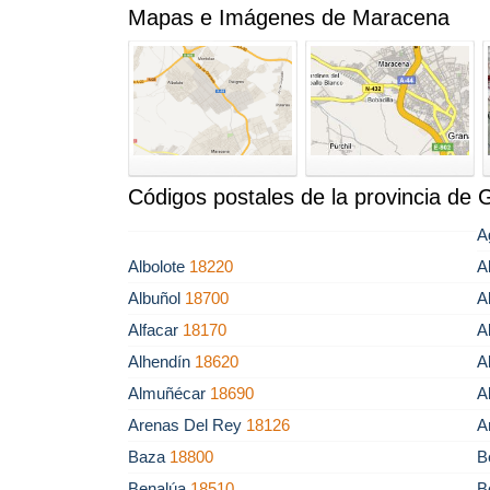
Mapas e Imágenes de Maracena
Códigos postales de la provincia de
A
Albolote
18220
A
Albuñol
18700
A
Alfacar
18170
A
Alhendín
18620
A
Almuñécar
18690
A
Arenas Del Rey
18126
A
Baza
18800
B
Benalúa
18510
B