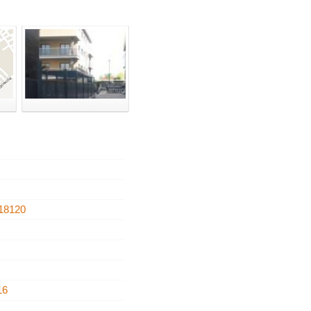
18120
16