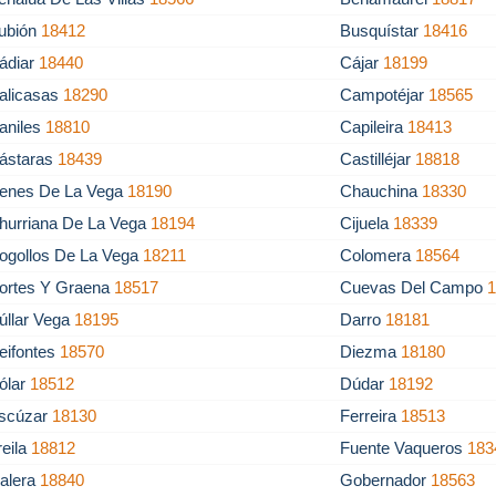
ubión
18412
Busquístar
18416
ádiar
18440
Cájar
18199
alicasas
18290
Campotéjar
18565
aniles
18810
Capileira
18413
ástaras
18439
Castilléjar
18818
enes De La Vega
18190
Chauchina
18330
hurriana De La Vega
18194
Cijuela
18339
ogollos De La Vega
18211
Colomera
18564
ortes Y Graena
18517
Cuevas Del Campo
úllar Vega
18195
Darro
18181
eifontes
18570
Diezma
18180
ólar
18512
Dúdar
18192
scúzar
18130
Ferreira
18513
reila
18812
Fuente Vaqueros
183
alera
18840
Gobernador
18563