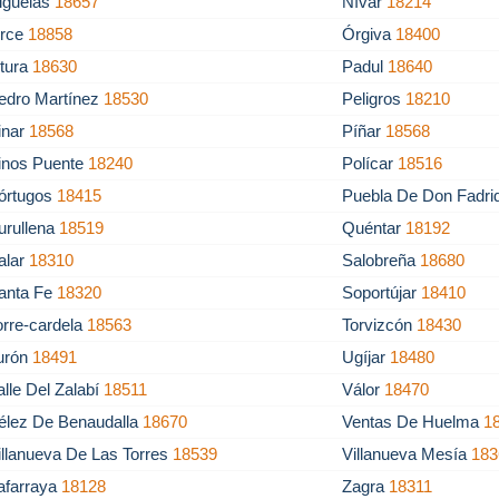
iguelas
18657
Nívar
18214
rce
18858
Órgiva
18400
tura
18630
Padul
18640
edro Martínez
18530
Peligros
18210
inar
18568
Píñar
18568
inos Puente
18240
Polícar
18516
órtugos
18415
Puebla De Don Fadr
urullena
18519
Quéntar
18192
alar
18310
Salobreña
18680
anta Fe
18320
Soportújar
18410
orre-cardela
18563
Torvizcón
18430
urón
18491
Ugíjar
18480
alle Del Zalabí
18511
Válor
18470
élez De Benaudalla
18670
Ventas De Huelma
1
illanueva De Las Torres
18539
Villanueva Mesía
183
afarraya
18128
Zagra
18311