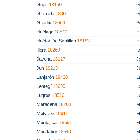
Gójar
18150
G
Granada
18001
G
Guadix
18500
G
Huélago
18540
H
Huétor De Santillán
18183
H
Illora
18260
I
Jayena
18127
J
Jun
18213
J
Lanjarón
18420
L
Lentegí
18699
L
Lugros
18516
L
Maracena
18200
M
Molvízar
18611
M
Montejícar
18561
M
Morelábor
18540
M