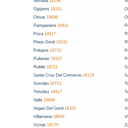
Nevada
18196
N
Ogíjares
18151
O
Otívar
18698
O
Pampaneira
18411
P
Peza
18517
P
Pinos Genil
18191
P
Polopos
18710
P
Pulianas
18197
P
Rubite
18711
S
Santa Cruz Del Comercio
18129
S
Sorvilán
18713
T
Trevélez
18417
T
Valle
18658
V
Vegas Del Genil
18102
V
Villamena
18659
V
Víznar
18179
Z