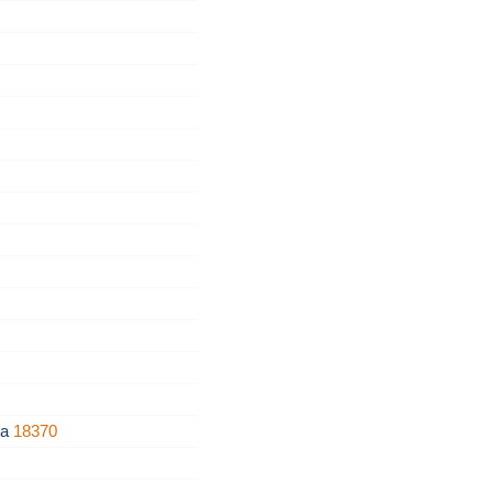
na
18370