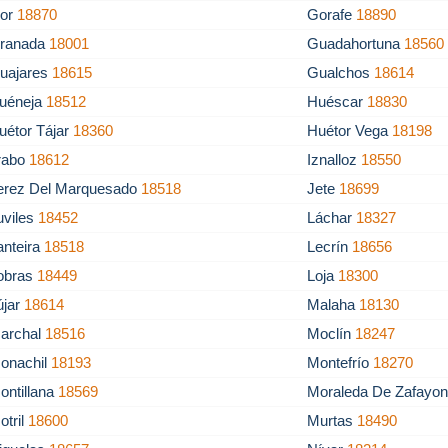
or
18870
Gorafe
18890
ranada
18001
Guadahortuna
18560
uajares
18615
Gualchos
18614
uéneja
18512
Huéscar
18830
uétor Tájar
18360
Huétor Vega
18198
trabo
18612
Iznalloz
18550
erez Del Marquesado
18518
Jete
18699
uviles
18452
Láchar
18327
anteira
18518
Lecrín
18656
obras
18449
Loja
18300
újar
18614
Malaha
18130
archal
18516
Moclín
18247
onachil
18193
Montefrío
18270
ontillana
18569
Moraleda De Zafayo
otril
18600
Murtas
18490