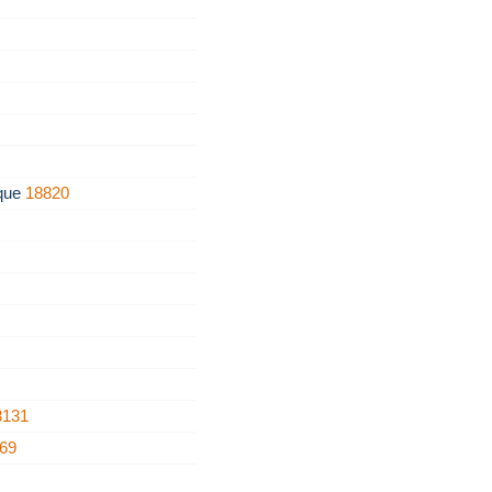
ique
18820
8131
69