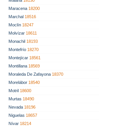
Malaha
18130
Maracena
18200
Marchal
18516
Moclín
18247
Molvízar
18611
Monachil
18193
Montefrío
18270
Montejícar
18561
Montillana
18569
Moraleda De Zafayona
18370
Morelábor
18540
Motril
18600
Murtas
18490
Nevada
18196
Niguelas
18657
Nívar
18214