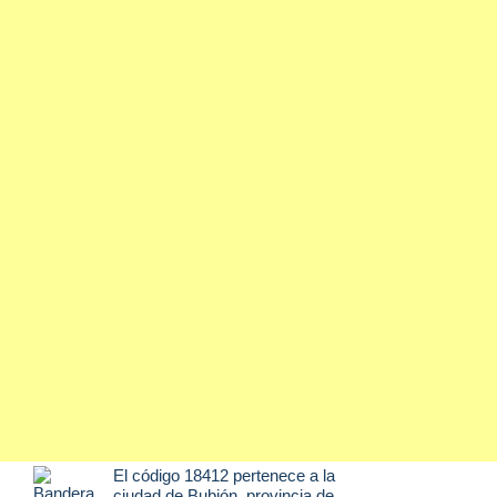
El código 18412 pertenece a la
ciudad de
Bubión
, provincia de