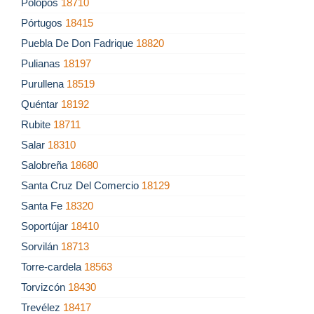
Polopos
18710
Pórtugos
18415
Puebla De Don Fadrique
18820
Pulianas
18197
Purullena
18519
Quéntar
18192
Rubite
18711
Salar
18310
Salobreña
18680
Santa Cruz Del Comercio
18129
Santa Fe
18320
Soportújar
18410
Sorvilán
18713
Torre-cardela
18563
Torvizcón
18430
Trevélez
18417