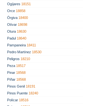
Ogíjares
18151
Orce
18858
Órgiva
18400
Otívar
18698
Otura
18630
Padul
18640
Pampaneira
18411
Pedro Martínez
18530
Peligros
18210
Peza
18517
Pinar
18568
Píñar
18568
Pinos Genil
18191
Pinos Puente
18240
Polícar
18516