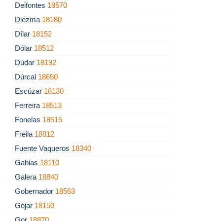
Deifontes
18570
Diezma
18180
Dílar
18152
Dólar
18512
Dúdar
18192
Dúrcal
18650
Escúzar
18130
Ferreira
18513
Fonelas
18515
Freila
18812
Fuente Vaqueros
18340
Gabias
18110
Galera
18840
Gobernador
18563
Gójar
18150
Gor
18870