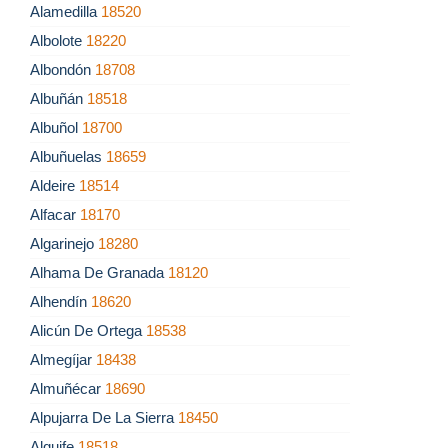
Alamedilla
18520
Albolote
18220
Albondón
18708
Albuñán
18518
Albuñol
18700
Albuñuelas
18659
Aldeire
18514
Alfacar
18170
Algarinejo
18280
Alhama De Granada
18120
Alhendín
18620
Alicún De Ortega
18538
Almegíjar
18438
Almuñécar
18690
Alpujarra De La Sierra
18450
Alquife
18518