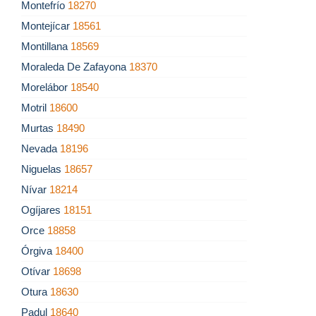
Montefrío
18270
Montejícar
18561
Montillana
18569
Moraleda De Zafayona
18370
Morelábor
18540
Motril
18600
Murtas
18490
Nevada
18196
Niguelas
18657
Nívar
18214
Ogíjares
18151
Orce
18858
Órgiva
18400
Otívar
18698
Otura
18630
Padul
18640