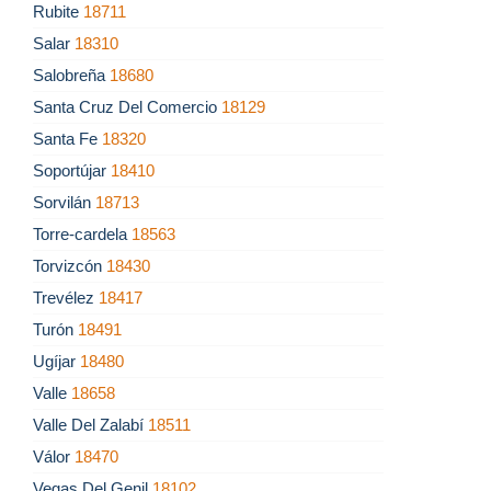
Rubite
18711
Salar
18310
Salobreña
18680
Santa Cruz Del Comercio
18129
Santa Fe
18320
Soportújar
18410
Sorvilán
18713
Torre-cardela
18563
Torvizcón
18430
Trevélez
18417
Turón
18491
Ugíjar
18480
Valle
18658
Valle Del Zalabí
18511
Válor
18470
Vegas Del Genil
18102