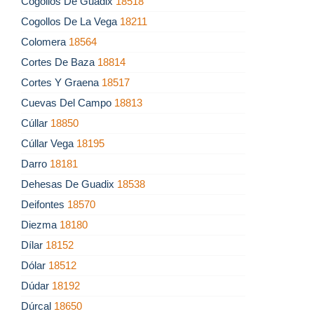
Cogollos De Guadix
18518
Cogollos De La Vega
18211
Colomera
18564
Cortes De Baza
18814
Cortes Y Graena
18517
Cuevas Del Campo
18813
Cúllar
18850
Cúllar Vega
18195
Darro
18181
Dehesas De Guadix
18538
Deifontes
18570
Diezma
18180
Dílar
18152
Dólar
18512
Dúdar
18192
Dúrcal
18650