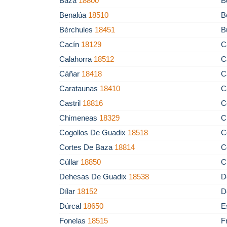
Baza
18800
B
Benalúa
18510
B
Bérchules
18451
B
Cacín
18129
C
Calahorra
18512
C
Cáñar
18418
C
Carataunas
18410
C
Castril
18816
C
Chimeneas
18329
C
Cogollos De Guadix
18518
C
Cortes De Baza
18814
C
Cúllar
18850
C
Dehesas De Guadix
18538
D
Dílar
18152
D
Dúrcal
18650
E
Fonelas
18515
F