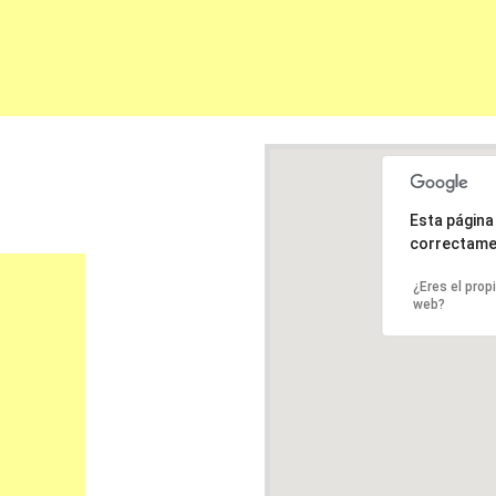
Esta págin
correctame
¿Eres el prop
web?