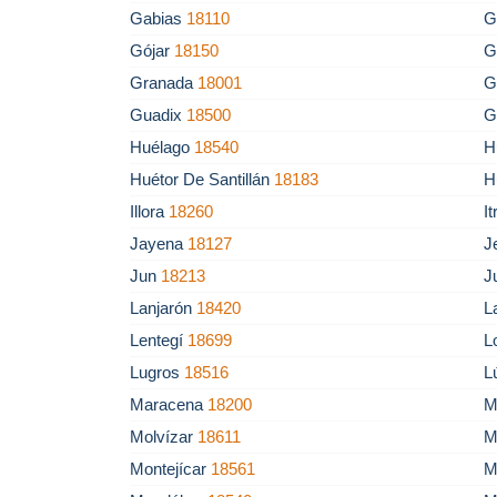
Gabias
18110
G
Gójar
18150
G
Granada
18001
G
Guadix
18500
G
Huélago
18540
H
Huétor De Santillán
18183
H
Illora
18260
I
Jayena
18127
J
Jun
18213
J
Lanjarón
18420
L
Lentegí
18699
L
Lugros
18516
L
Maracena
18200
M
Molvízar
18611
M
Montejícar
18561
M