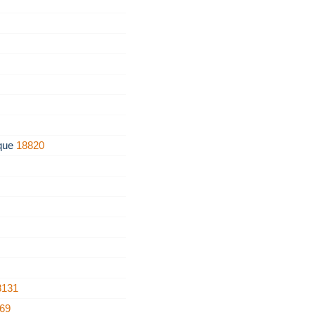
ique
18820
8131
69