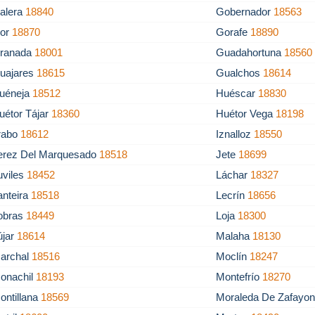
alera
18840
Gobernador
18563
or
18870
Gorafe
18890
ranada
18001
Guadahortuna
18560
uajares
18615
Gualchos
18614
uéneja
18512
Huéscar
18830
uétor Tájar
18360
Huétor Vega
18198
trabo
18612
Iznalloz
18550
erez Del Marquesado
18518
Jete
18699
uviles
18452
Láchar
18327
anteira
18518
Lecrín
18656
obras
18449
Loja
18300
újar
18614
Malaha
18130
archal
18516
Moclín
18247
onachil
18193
Montefrío
18270
ontillana
18569
Moraleda De Zafayo