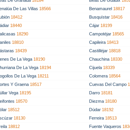
eas De Granada
18184
Beas De Guadix
185
enalúa De Las Villas
18566
Benamaurel
18817
ubión
18412
Busquístar
18416
ádiar
18440
Cájar
18199
alicasas
18290
Campotéjar
18565
aniles
18810
Capileira
18413
ástaras
18439
Castilléjar
18818
enes De La Vega
18190
Chauchina
18330
hurriana De La Vega
18194
Cijuela
18339
ogollos De La Vega
18211
Colomera
18564
ortes Y Graena
18517
Cuevas Del Campo
úllar Vega
18195
Darro
18181
eifontes
18570
Diezma
18180
ólar
18512
Dúdar
18192
scúzar
18130
Ferreira
18513
reila
18812
Fuente Vaqueros
183