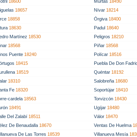
otril
18600
Murtas
18490
iguelas
18657
Nívar
18214
rce
18858
Órgiva
18400
tura
18630
Padul
18640
edro Martínez
18530
Peligros
18210
inar
18568
Píñar
18568
inos Puente
18240
Polícar
18516
órtugos
18415
Puebla De Don Fadr
urullena
18519
Quéntar
18192
alar
18310
Salobreña
18680
anta Fe
18320
Soportújar
18410
orre-cardela
18563
Torvizcón
18430
urón
18491
Ugíjar
18480
alle Del Zalabí
18511
Válor
18470
élez De Benaudalla
18670
Ventas De Huelma
1
illanueva De Las Torres
18539
Villanueva Mesía
183