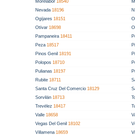
Morelábor
18540
M
Nevada
18196
N
Ogíjares
18151
O
Otívar
18698
O
Pampaneira
18411
P
Peza
18517
P
Pinos Genil
18191
P
Polopos
18710
P
Pulianas
18197
P
Rubite
18711
S
Santa Cruz Del Comercio
18129
S
Sorvilán
18713
T
Trevélez
18417
T
Valle
18658
V
Vegas Del Genil
18102
V
Villamena
18659
V