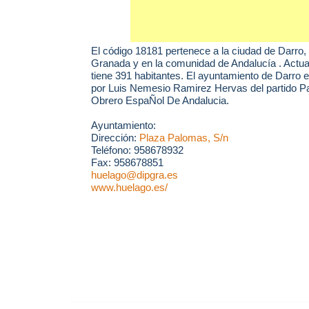
El código 18181 pertenece a la ciudad de
Darro
,
Granada y en la comunidad de Andalucía . Actu
tiene 391 habitantes. El ayuntamiento de Darro 
por Luis Nemesio Ramirez Hervas del partido Par
Obrero EspaÑol De Andalucia.
Ayuntamiento:
Dirección:
Plaza Palomas, S/n
Teléfono: 958678932
Fax: 958678851
huelago@dipgra.es
www.huelago.es/