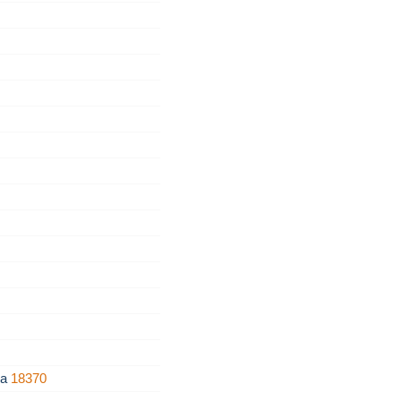
na
18370