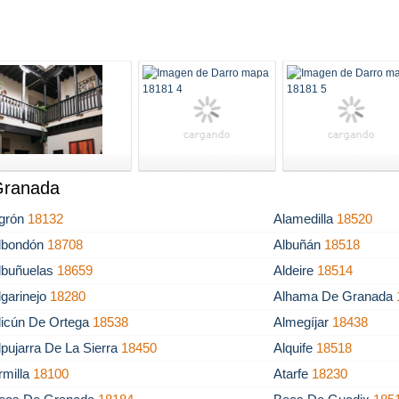
 Granada
grón
18132
Alamedilla
18520
lbondón
18708
Albuñán
18518
lbuñuelas
18659
Aldeire
18514
lgarinejo
18280
Alhama De Granada
licún De Ortega
18538
Almegíjar
18438
lpujarra De La Sierra
18450
Alquife
18518
rmilla
18100
Atarfe
18230