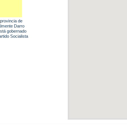
 provincia de
almente Darro
está gobernado
tido Socialista