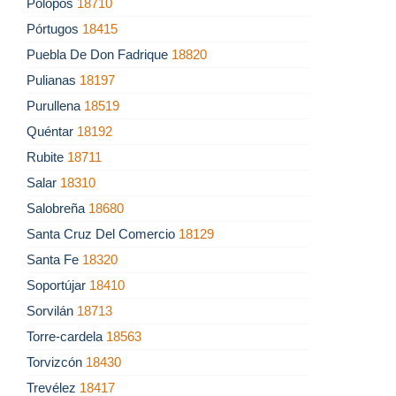
Polopos
18710
Pórtugos
18415
Puebla De Don Fadrique
18820
Pulianas
18197
Purullena
18519
Quéntar
18192
Rubite
18711
Salar
18310
Salobreña
18680
Santa Cruz Del Comercio
18129
Santa Fe
18320
Soportújar
18410
Sorvilán
18713
Torre-cardela
18563
Torvizcón
18430
Trevélez
18417