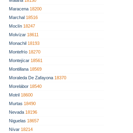
Malaha
18130
Maracena
18200
Marchal
18516
Moclín
18247
Molvízar
18611
Monachil
18193
Montefrío
18270
Montejícar
18561
Montillana
18569
Moraleda De Zafayona
18370
Morelábor
18540
Motril
18600
Murtas
18490
Nevada
18196
Niguelas
18657
Nívar
18214