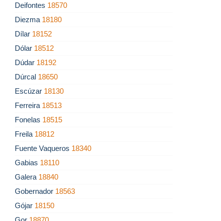
Deifontes
18570
Diezma
18180
Dílar
18152
Dólar
18512
Dúdar
18192
Dúrcal
18650
Escúzar
18130
Ferreira
18513
Fonelas
18515
Freila
18812
Fuente Vaqueros
18340
Gabias
18110
Galera
18840
Gobernador
18563
Gójar
18150
Gor
18870