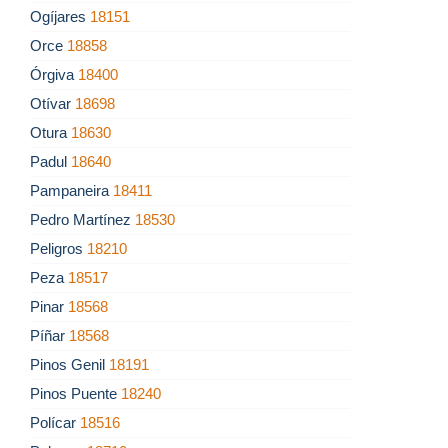
Ogíjares
18151
Orce
18858
Órgiva
18400
Otívar
18698
Otura
18630
Padul
18640
Pampaneira
18411
Pedro Martínez
18530
Peligros
18210
Peza
18517
Pinar
18568
Píñar
18568
Pinos Genil
18191
Pinos Puente
18240
Polícar
18516