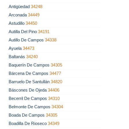
Antigüedad
34248
Arconada
34449
Astudillo
34450
Autilla Del Pino
34191
Autillo De Campos
34338
Ayuela
34473
Baltanás
34240
Baquerín De Campos
34305
Bárcena De Campos
34477
Barruelo De Santullán
34820
Báscones De Ojeda
34406
Becerril De Campos
34310
Belmonte De Campos
34304
Boada De Campos
34305
Boadilla De Rioseco
34349