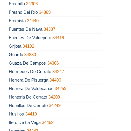
Frechilla
34306
Fresno Del Río
34889
Frómista
34440
Fuentes De Nava
34337
Fuentes De Valdepero
34419
Grijota
34192
Guardo
34880
Guaza De Campos
34306
Hérmedes De Cerrato
34247
Herrera De Pisuerga
34400
Herrera De Valdecañas
34259
Hontoria De Cerrato
34209
Hornillos De Cerrato
34249
Husillos
34419
Itero De La Vega
34468
Lagartos
34347