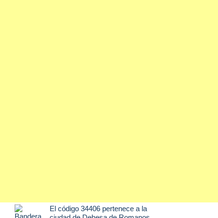
El código 34406 pertenece a la
ciudad de
Dehesa de Romanos
,