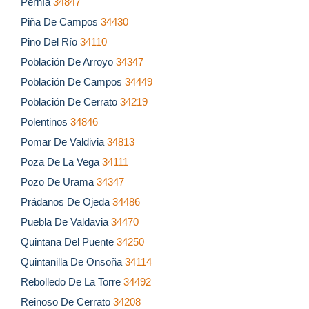
Pernía
34847
Piña De Campos
34430
Pino Del Río
34110
Población De Arroyo
34347
Población De Campos
34449
Población De Cerrato
34219
Polentinos
34846
Pomar De Valdivia
34813
Poza De La Vega
34111
Pozo De Urama
34347
Prádanos De Ojeda
34486
Puebla De Valdavia
34470
Quintana Del Puente
34250
Quintanilla De Onsoña
34114
Rebolledo De La Torre
34492
Reinoso De Cerrato
34208