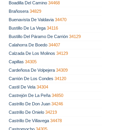
Boadilla Del Camino
34468
Brañosera
34829
Buenavista De Valdavia
34470
Bustillo De La Vega
34116
Bustillo Del Páramo De Carrión
34129
Calahorra De Boedo
34407
Calzada De Los Molinos
34129
Capillas
34305
Cardeñosa De Volpejera
34309
Carrión De Los Condes
34120
Castil De Vela
34304
Castrejón De La Peña
34850
Castrillo De Don Juan
34246
Castrillo De Onielo
34219
Castrillo De Villavega
34478
Castromocho
34305