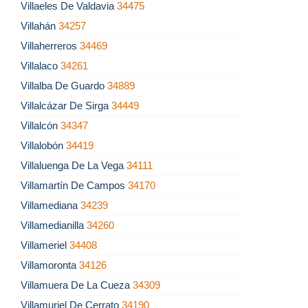
Villaeles De Valdavia
34475
Villahán
34257
Villaherreros
34469
Villalaco
34261
Villalba De Guardo
34889
Villalcázar De Sirga
34449
Villalcón
34347
Villalobón
34419
Villaluenga De La Vega
34111
Villamartín De Campos
34170
Villamediana
34239
Villamedianilla
34260
Villameriel
34408
Villamoronta
34126
Villamuera De La Cueza
34309
Villamuriel De Cerrato
34190