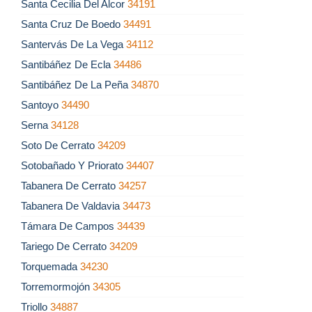
Santa Cecilia Del Alcor
34191
Santa Cruz De Boedo
34491
Santervás De La Vega
34112
Santibáñez De Ecla
34486
Santibáñez De La Peña
34870
Santoyo
34490
Serna
34128
Soto De Cerrato
34209
Sotobañado Y Priorato
34407
Tabanera De Cerrato
34257
Tabanera De Valdavia
34473
Támara De Campos
34439
Tariego De Cerrato
34209
Torquemada
34230
Torremormojón
34305
Triollo
34887