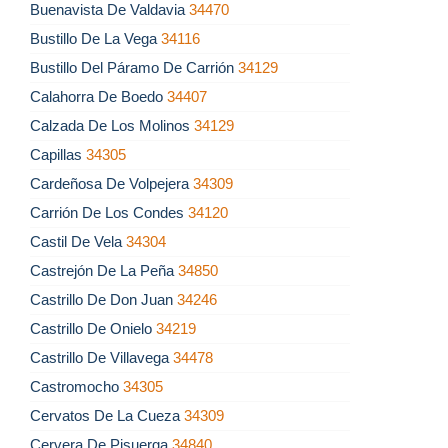
Buenavista De Valdavia
34470
Bustillo De La Vega
34116
Bustillo Del Páramo De Carrión
34129
Calahorra De Boedo
34407
Calzada De Los Molinos
34129
Capillas
34305
Cardeñosa De Volpejera
34309
Carrión De Los Condes
34120
Castil De Vela
34304
Castrejón De La Peña
34850
Castrillo De Don Juan
34246
Castrillo De Onielo
34219
Castrillo De Villavega
34478
Castromocho
34305
Cervatos De La Cueza
34309
Cervera De Pisuerga
34840