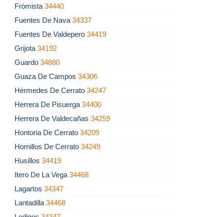
Frómista
34440
Fuentes De Nava
34337
Fuentes De Valdepero
34419
Grijota
34192
Guardo
34880
Guaza De Campos
34306
Hérmedes De Cerrato
34247
Herrera De Pisuerga
34400
Herrera De Valdecañas
34259
Hontoria De Cerrato
34209
Hornillos De Cerrato
34249
Husillos
34419
Itero De La Vega
34468
Lagartos
34347
Lantadilla
34468
Ledigos
34347