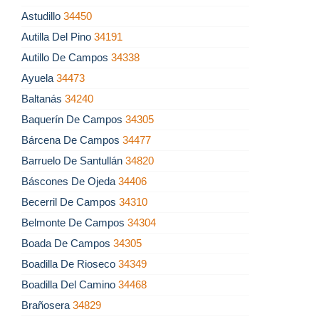
Astudillo
34450
Autilla Del Pino
34191
Autillo De Campos
34338
Ayuela
34473
Baltanás
34240
Baquerín De Campos
34305
Bárcena De Campos
34477
Barruelo De Santullán
34820
Báscones De Ojeda
34406
Becerril De Campos
34310
Belmonte De Campos
34304
Boada De Campos
34305
Boadilla De Rioseco
34349
Boadilla Del Camino
34468
Brañosera
34829