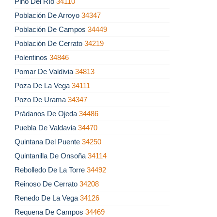
Pino Del Río
34110
Población De Arroyo
34347
Población De Campos
34449
Población De Cerrato
34219
Polentinos
34846
Pomar De Valdivia
34813
Poza De La Vega
34111
Pozo De Urama
34347
Prádanos De Ojeda
34486
Puebla De Valdavia
34470
Quintana Del Puente
34250
Quintanilla De Onsoña
34114
Rebolledo De La Torre
34492
Reinoso De Cerrato
34208
Renedo De La Vega
34126
Requena De Campos
34469