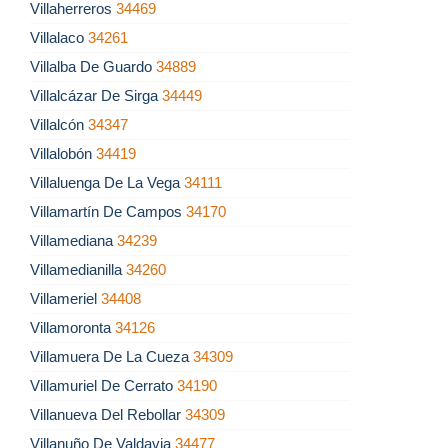
Villaherreros
34469
Villalaco
34261
Villalba De Guardo
34889
Villalcázar De Sirga
34449
Villalcón
34347
Villalobón
34419
Villaluenga De La Vega
34111
Villamartín De Campos
34170
Villamediana
34239
Villamedianilla
34260
Villameriel
34408
Villamoronta
34126
Villamuera De La Cueza
34309
Villamuriel De Cerrato
34190
Villanueva Del Rebollar
34309
Villanuño De Valdavia
34477