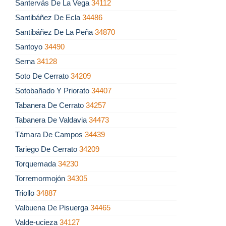
Santervás De La Vega
34112
Santibáñez De Ecla
34486
Santibáñez De La Peña
34870
Santoyo
34490
Serna
34128
Soto De Cerrato
34209
Sotobañado Y Priorato
34407
Tabanera De Cerrato
34257
Tabanera De Valdavia
34473
Támara De Campos
34439
Tariego De Cerrato
34209
Torquemada
34230
Torremormojón
34305
Triollo
34887
Valbuena De Pisuerga
34465
Valde-ucieza
34127