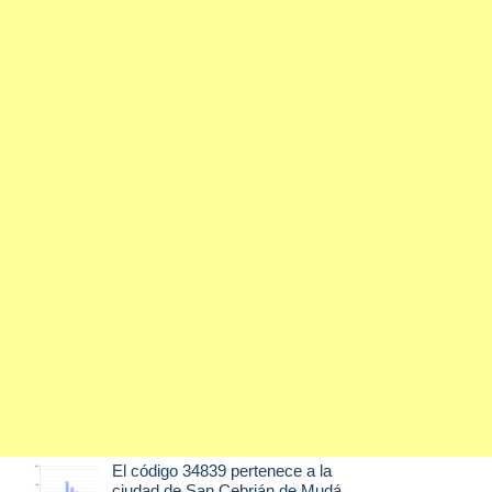
El código 34839 pertenece a la
ciudad de
San Cebrián de Mudá
,