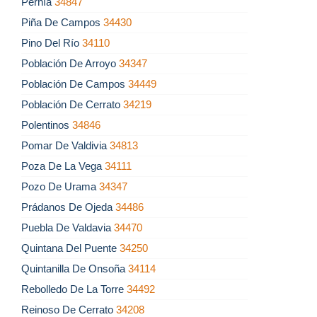
Pernía
34847
Piña De Campos
34430
Pino Del Río
34110
Población De Arroyo
34347
Población De Campos
34449
Población De Cerrato
34219
Polentinos
34846
Pomar De Valdivia
34813
Poza De La Vega
34111
Pozo De Urama
34347
Prádanos De Ojeda
34486
Puebla De Valdavia
34470
Quintana Del Puente
34250
Quintanilla De Onsoña
34114
Rebolledo De La Torre
34492
Reinoso De Cerrato
34208