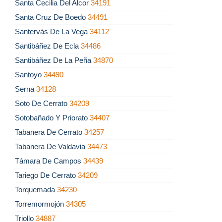
Santa Cecilia Del Alcor
34191
Santa Cruz De Boedo
34491
Santervás De La Vega
34112
Santibáñez De Ecla
34486
Santibáñez De La Peña
34870
Santoyo
34490
Serna
34128
Soto De Cerrato
34209
Sotobañado Y Priorato
34407
Tabanera De Cerrato
34257
Tabanera De Valdavia
34473
Támara De Campos
34439
Tariego De Cerrato
34209
Torquemada
34230
Torremormojón
34305
Triollo
34887