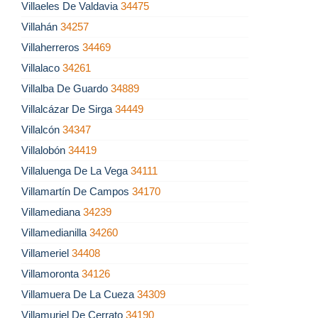
Villaeles De Valdavia
34475
Villahán
34257
Villaherreros
34469
Villalaco
34261
Villalba De Guardo
34889
Villalcázar De Sirga
34449
Villalcón
34347
Villalobón
34419
Villaluenga De La Vega
34111
Villamartín De Campos
34170
Villamediana
34239
Villamedianilla
34260
Villameriel
34408
Villamoronta
34126
Villamuera De La Cueza
34309
Villamuriel De Cerrato
34190