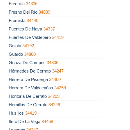
Frechilla
34306
Fresno Del Río
34889
Frómista
34440
Fuentes De Nava
34337
Fuentes De Valdepero
34419
Grijota
34192
Guardo
34880
Guaza De Campos
34306
Hérmedes De Cerrato
34247
Herrera De Pisuerga
34400
Herrera De Valdecañas
34259
Hontoria De Cerrato
34209
Hornillos De Cerrato
34249
Husillos
34419
Itero De La Vega
34468
Lagartos
34347