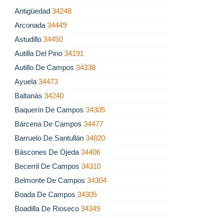
Antigüedad
34248
Arconada
34449
Astudillo
34450
Autilla Del Pino
34191
Autillo De Campos
34338
Ayuela
34473
Baltanás
34240
Baquerín De Campos
34305
Bárcena De Campos
34477
Barruelo De Santullán
34820
Báscones De Ojeda
34406
Becerril De Campos
34310
Belmonte De Campos
34304
Boada De Campos
34305
Boadilla De Rioseco
34349