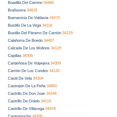
Boadilla Del Camino
34468
Brañosera
34829
Buenavista De Valdavia
34470
Bustillo De La Vega
34116
Bustillo Del Páramo De Carrión
34129
Calahorra De Boedo
34407
Calzada De Los Molinos
34129
Capillas
34305
Cardeñosa De Volpejera
34309
Carrión De Los Condes
34120
Castil De Vela
34304
Castrejón De La Peña
34850
Castrillo De Don Juan
34246
Castrillo De Onielo
34219
Castrillo De Villavega
34478
Castromocho
34305