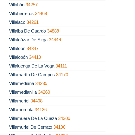
Villahán
34257
Villaherreros
34469
Villalaco
34261
Villalba De Guardo
34889
Villalcázar De Sirga
34449
Villalcón
34347
Villalobón
34419
Villaluenga De La Vega
34111
Villamartín De Campos
34170
Villamediana
34239
Villamedianilla
34260
Villameriel
34408
Villamoronta
34126
Villamuera De La Cueza
34309
Villamuriel De Cerrato
34190