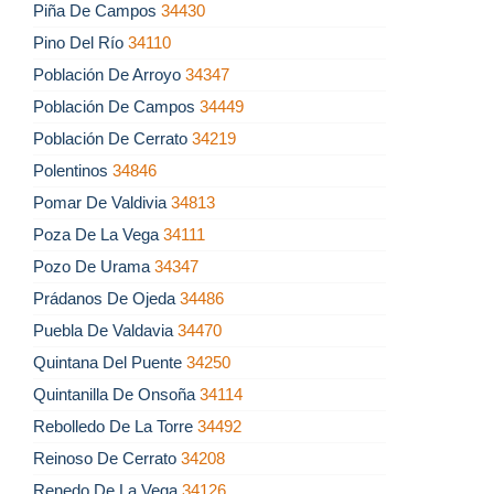
Piña De Campos
34430
Pino Del Río
34110
Población De Arroyo
34347
Población De Campos
34449
Población De Cerrato
34219
Polentinos
34846
Pomar De Valdivia
34813
Poza De La Vega
34111
Pozo De Urama
34347
Prádanos De Ojeda
34486
Puebla De Valdavia
34470
Quintana Del Puente
34250
Quintanilla De Onsoña
34114
Rebolledo De La Torre
34492
Reinoso De Cerrato
34208
Renedo De La Vega
34126