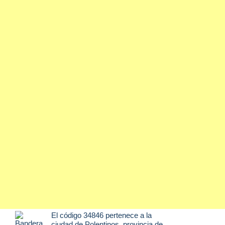
El código 34846 pertenece a la
ciudad de
Polentinos
, provincia de