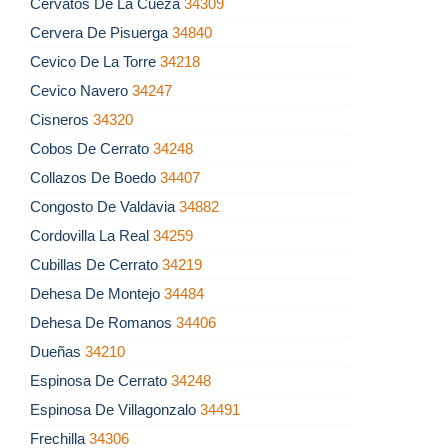
Cervatos De La Cueza
34309
Cervera De Pisuerga
34840
Cevico De La Torre
34218
Cevico Navero
34247
Cisneros
34320
Cobos De Cerrato
34248
Collazos De Boedo
34407
Congosto De Valdavia
34882
Cordovilla La Real
34259
Cubillas De Cerrato
34219
Dehesa De Montejo
34484
Dehesa De Romanos
34406
Dueñas
34210
Espinosa De Cerrato
34248
Espinosa De Villagonzalo
34491
Frechilla
34306