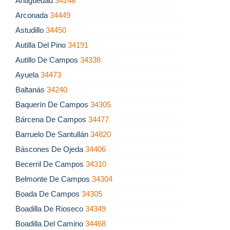
Antigüedad
34248
Arconada
34449
Astudillo
34450
Autilla Del Pino
34191
Autillo De Campos
34338
Ayuela
34473
Baltanás
34240
Baquerín De Campos
34305
Bárcena De Campos
34477
Barruelo De Santullán
34820
Báscones De Ojeda
34406
Becerril De Campos
34310
Belmonte De Campos
34304
Boada De Campos
34305
Boadilla De Rioseco
34349
Boadilla Del Camino
34468