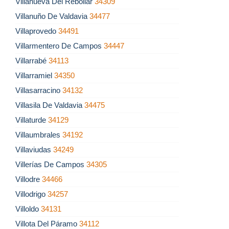
Villanueva Del Rebollar
34309
Villanuño De Valdavia
34477
Villaprovedo
34491
Villarmentero De Campos
34447
Villarrabé
34113
Villarramiel
34350
Villasarracino
34132
Villasila De Valdavia
34475
Villaturde
34129
Villaumbrales
34192
Villaviudas
34249
Villerías De Campos
34305
Villodre
34466
Villodrigo
34257
Villoldo
34131
Villota Del Páramo
34112