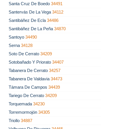
Santa Cruz De Boedo
34491
Santervás De La Vega
34112
Santibáñez De Ecla
34486
Santibáñez De La Peña
34870
Santoyo
34490
Serna
34128
Soto De Cerrato
34209
Sotobañado Y Priorato
34407
Tabanera De Cerrato
34257
Tabanera De Valdavia
34473
Támara De Campos
34439
Tariego De Cerrato
34209
Torquemada
34230
Torremormojón
34305
Triollo
34887
Valbuena De Pisuerga
34465