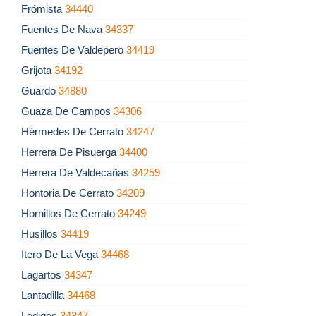
Frómista
34440
Fuentes De Nava
34337
Fuentes De Valdepero
34419
Grijota
34192
Guardo
34880
Guaza De Campos
34306
Hérmedes De Cerrato
34247
Herrera De Pisuerga
34400
Herrera De Valdecañas
34259
Hontoria De Cerrato
34209
Hornillos De Cerrato
34249
Husillos
34419
Itero De La Vega
34468
Lagartos
34347
Lantadilla
34468
Ledigos
34347