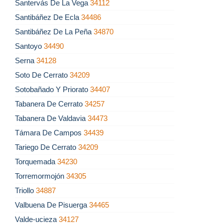
Santervás De La Vega
34112
Santibáñez De Ecla
34486
Santibáñez De La Peña
34870
Santoyo
34490
Serna
34128
Soto De Cerrato
34209
Sotobañado Y Priorato
34407
Tabanera De Cerrato
34257
Tabanera De Valdavia
34473
Támara De Campos
34439
Tariego De Cerrato
34209
Torquemada
34230
Torremormojón
34305
Triollo
34887
Valbuena De Pisuerga
34465
Valde-ucieza
34127