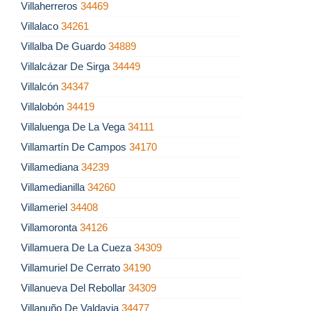
Villaherreros
34469
Villalaco
34261
Villalba De Guardo
34889
Villalcázar De Sirga
34449
Villalcón
34347
Villalobón
34419
Villaluenga De La Vega
34111
Villamartín De Campos
34170
Villamediana
34239
Villamedianilla
34260
Villameriel
34408
Villamoronta
34126
Villamuera De La Cueza
34309
Villamuriel De Cerrato
34190
Villanueva Del Rebollar
34309
Villanuño De Valdavia
34477