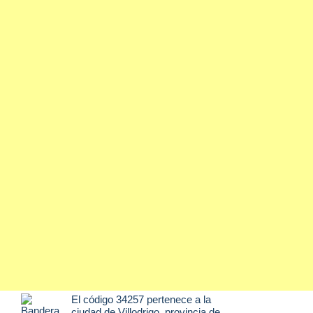
El código 34257 pertenece a la
ciudad de
Villodrigo
, provincia de