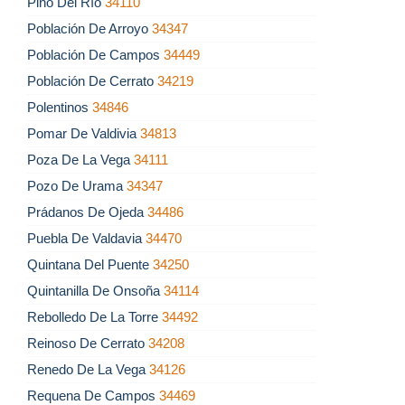
Pino Del Río
34110
Población De Arroyo
34347
Población De Campos
34449
Población De Cerrato
34219
Polentinos
34846
Pomar De Valdivia
34813
Poza De La Vega
34111
Pozo De Urama
34347
Prádanos De Ojeda
34486
Puebla De Valdavia
34470
Quintana Del Puente
34250
Quintanilla De Onsoña
34114
Rebolledo De La Torre
34492
Reinoso De Cerrato
34208
Renedo De La Vega
34126
Requena De Campos
34469