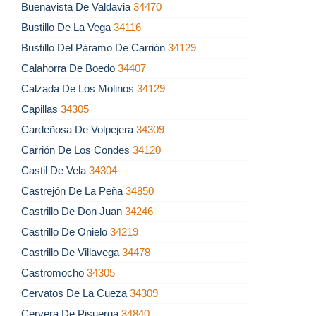
Buenavista De Valdavia
34470
Bustillo De La Vega
34116
Bustillo Del Páramo De Carrión
34129
Calahorra De Boedo
34407
Calzada De Los Molinos
34129
Capillas
34305
Cardeñosa De Volpejera
34309
Carrión De Los Condes
34120
Castil De Vela
34304
Castrejón De La Peña
34850
Castrillo De Don Juan
34246
Castrillo De Onielo
34219
Castrillo De Villavega
34478
Castromocho
34305
Cervatos De La Cueza
34309
Cervera De Pisuerga
34840