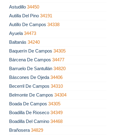
Astudillo
34450
Autilla Del Pino
34191
Autillo De Campos
34338
Ayuela
34473
Baltanás
34240
Baquerín De Campos
34305
Bárcena De Campos
34477
Barruelo De Santullán
34820
Báscones De Ojeda
34406
Becerril De Campos
34310
Belmonte De Campos
34304
Boada De Campos
34305
Boadilla De Rioseco
34349
Boadilla Del Camino
34468
Brañosera
34829