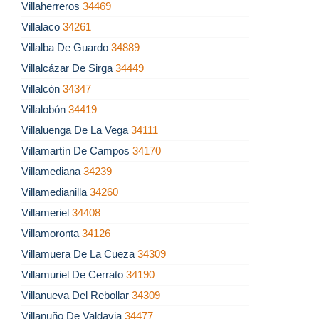
Villaherreros
34469
Villalaco
34261
Villalba De Guardo
34889
Villalcázar De Sirga
34449
Villalcón
34347
Villalobón
34419
Villaluenga De La Vega
34111
Villamartín De Campos
34170
Villamediana
34239
Villamedianilla
34260
Villameriel
34408
Villamoronta
34126
Villamuera De La Cueza
34309
Villamuriel De Cerrato
34190
Villanueva Del Rebollar
34309
Villanuño De Valdavia
34477