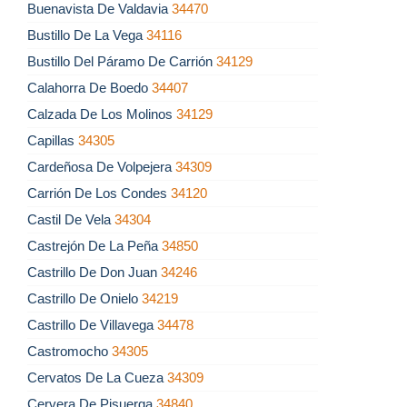
Buenavista De Valdavia
34470
Bustillo De La Vega
34116
Bustillo Del Páramo De Carrión
34129
Calahorra De Boedo
34407
Calzada De Los Molinos
34129
Capillas
34305
Cardeñosa De Volpejera
34309
Carrión De Los Condes
34120
Castil De Vela
34304
Castrejón De La Peña
34850
Castrillo De Don Juan
34246
Castrillo De Onielo
34219
Castrillo De Villavega
34478
Castromocho
34305
Cervatos De La Cueza
34309
Cervera De Pisuerga
34840