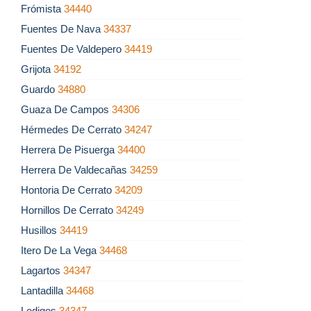
Frómista
34440
Fuentes De Nava
34337
Fuentes De Valdepero
34419
Grijota
34192
Guardo
34880
Guaza De Campos
34306
Hérmedes De Cerrato
34247
Herrera De Pisuerga
34400
Herrera De Valdecañas
34259
Hontoria De Cerrato
34209
Hornillos De Cerrato
34249
Husillos
34419
Itero De La Vega
34468
Lagartos
34347
Lantadilla
34468
Ledigos
34347