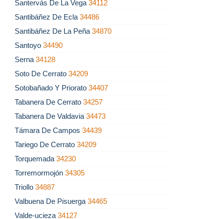
Santervás De La Vega
34112
Santibáñez De Ecla
34486
Santibáñez De La Peña
34870
Santoyo
34490
Serna
34128
Soto De Cerrato
34209
Sotobañado Y Priorato
34407
Tabanera De Cerrato
34257
Tabanera De Valdavia
34473
Támara De Campos
34439
Tariego De Cerrato
34209
Torquemada
34230
Torremormojón
34305
Triollo
34887
Valbuena De Pisuerga
34465
Valde-ucieza
34127