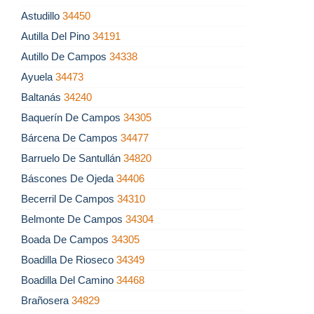
Astudillo
34450
Autilla Del Pino
34191
Autillo De Campos
34338
Ayuela
34473
Baltanás
34240
Baquerín De Campos
34305
Bárcena De Campos
34477
Barruelo De Santullán
34820
Báscones De Ojeda
34406
Becerril De Campos
34310
Belmonte De Campos
34304
Boada De Campos
34305
Boadilla De Rioseco
34349
Boadilla Del Camino
34468
Brañosera
34829