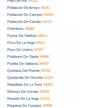
Pino Del Río
34110
Población De Arroyo
34347
Población De Campos
34449
Población De Cerrato
34219
Polentinos
34846
Pomar De Valdivia
34813
Poza De La Vega
34111
Pozo De Urama
34347
Prádanos De Ojeda
34486
Puebla De Valdavia
34470
Quintana Del Puente
34250
Quintanilla De Onsoña
34114
Rebolledo De La Torre
34492
Reinoso De Cerrato
34208
Renedo De La Vega
34126
Requena De Campos
34469