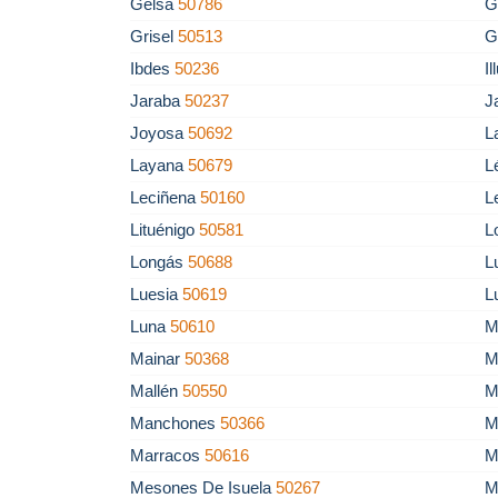
Gelsa
50786
G
Grisel
50513
G
Ibdes
50236
I
Jaraba
50237
J
Joyosa
50692
L
Layana
50679
L
Leciñena
50160
L
Lituénigo
50581
L
Longás
50688
L
Luesia
50619
L
Luna
50610
M
Mainar
50368
M
Mallén
50550
M
Manchones
50366
M
Marracos
50616
M
Mesones De Isuela
50267
M