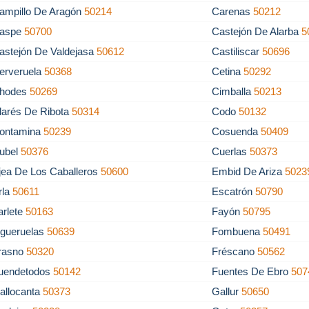
ampillo De Aragón
50214
Carenas
50212
aspe
50700
Castejón De Alarba
5
astejón De Valdejasa
50612
Castiliscar
50696
erveruela
50368
Cetina
50292
hodes
50269
Cimballa
50213
larés De Ribota
50314
Codo
50132
ontamina
50239
Cosuenda
50409
ubel
50376
Cuerlas
50373
jea De Los Caballeros
50600
Embid De Ariza
5023
rla
50611
Escatrón
50790
arlete
50163
Fayón
50795
igueruelas
50639
Fombuena
50491
rasno
50320
Fréscano
50562
uendetodos
50142
Fuentes De Ebro
507
allocanta
50373
Gallur
50650