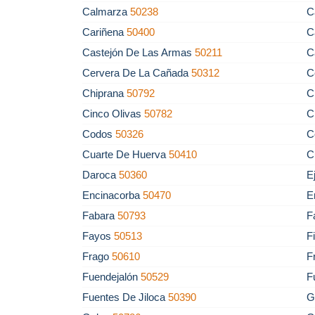
Calmarza
50238
C
Cariñena
50400
C
Castejón De Las Armas
50211
C
Cervera De La Cañada
50312
C
Chiprana
50792
C
Cinco Olivas
50782
C
Codos
50326
C
Cuarte De Huerva
50410
C
Daroca
50360
E
Encinacorba
50470
E
Fabara
50793
F
Fayos
50513
F
Frago
50610
F
Fuendejalón
50529
F
Fuentes De Jiloca
50390
G