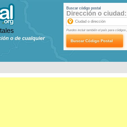
Buscar código postal
Dirección o ciudad:
tales
Puedes incluir también el país para códigos 
ción o de cualquier