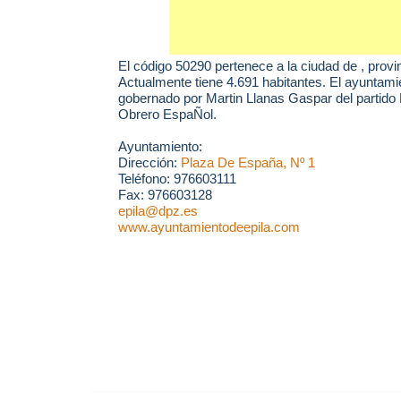
El código 50290 pertenece a la ciudad de
, provi
Actualmente tiene 4.691 habitantes. El ayuntami
gobernado por Martin Llanas Gaspar del partido P
Obrero EspaÑol.
Ayuntamiento:
Dirección:
Plaza De España, Nº 1
Teléfono: 976603111
Fax: 976603128
epila@dpz.es
www.ayuntamientodeepila.com