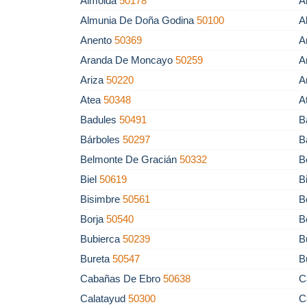
Almolda
50178
A
Almunia De Doña Godina
50100
A
Anento
50369
A
Aranda De Moncayo
50259
A
Ariza
50220
A
Atea
50348
A
Badules
50491
B
Bárboles
50297
B
Belmonte De Gracián
50332
B
Biel
50619
B
Bisimbre
50561
B
Borja
50540
B
Bubierca
50239
B
Bureta
50547
B
Cabañas De Ebro
50638
C
Calatayud
50300
C