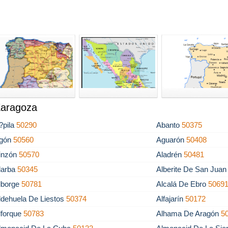
Zaragoza
?pila
50290
Abanto
50375
gón
50560
Aguarón
50408
inzón
50570
Aladrén
50481
larba
50345
Alberite De San Jua
lborge
50781
Alcalá De Ebro
5069
ldehuela De Liestos
50374
Alfajarín
50172
lforque
50783
Alhama De Aragón
5