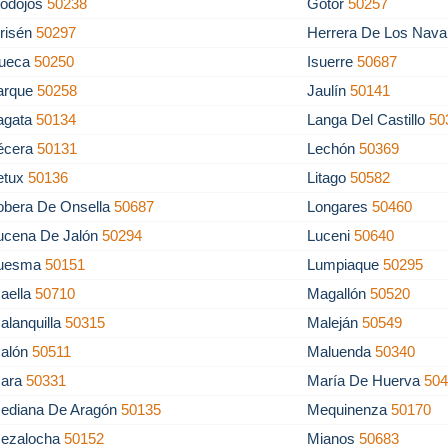
odojos
50238
Gotor
50257
risén
50297
Herrera De Los Nava
llueca
50250
Isuerre
50687
arque
50258
Jaulín
50141
agata
50134
Langa Del Castillo
50
écera
50131
Lechón
50369
etux
50136
Litago
50582
obera De Onsella
50687
Longares
50460
ucena De Jalón
50294
Luceni
50640
uesma
50151
Lumpiaque
50295
aella
50710
Magallón
50520
alanquilla
50315
Maleján
50549
alón
50511
Maluenda
50340
ara
50331
María De Huerva
50
ediana De Aragón
50135
Mequinenza
50170
ezalocha
50152
Mianos
50683