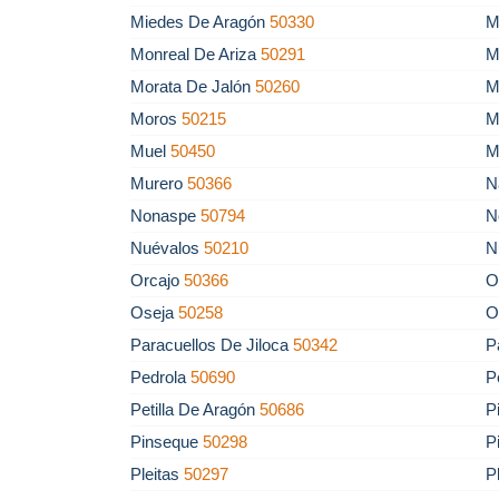
Miedes De Aragón
50330
M
Monreal De Ariza
50291
M
Morata De Jalón
50260
M
Moros
50215
M
Muel
50450
M
Murero
50366
N
Nonaspe
50794
N
Nuévalos
50210
N
Orcajo
50366
O
Oseja
50258
O
Paracuellos De Jiloca
50342
P
Pedrola
50690
P
Petilla De Aragón
50686
P
Pinseque
50298
P
Pleitas
50297
P