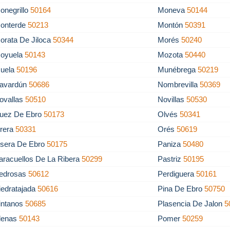
onegrillo
50164
Moneva
50144
onterde
50213
Montón
50391
orata De Jiloca
50344
Morés
50240
oyuela
50143
Mozota
50440
uela
50196
Munébrega
50219
avardún
50686
Nombrevilla
50369
ovallas
50510
Novillas
50530
uez De Ebro
50173
Olvés
50341
rera
50331
Orés
50619
sera De Ebro
50175
Paniza
50480
aracuellos De La Ribera
50299
Pastriz
50195
edrosas
50612
Perdiguera
50161
iedratajada
50616
Pina De Ebro
50750
intanos
50685
Plasencia De Jalon
5
lenas
50143
Pomer
50259