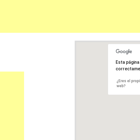
Esta págin
correctame
¿Eres el prop
web?