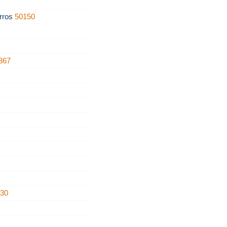
rros
50150
367
430