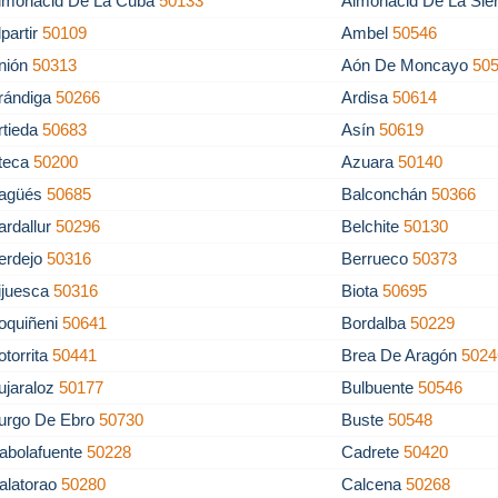
lmonacid De La Cuba
50133
Almonacid De La Sie
lpartir
50109
Ambel
50546
nión
50313
Aón De Moncayo
50
rándiga
50266
Ardisa
50614
rtieda
50683
Asín
50619
teca
50200
Azuara
50140
agüés
50685
Balconchán
50366
ardallur
50296
Belchite
50130
erdejo
50316
Berrueco
50373
ijuesca
50316
Biota
50695
oquiñeni
50641
Bordalba
50229
otorrita
50441
Brea De Aragón
5024
ujaraloz
50177
Bulbuente
50546
urgo De Ebro
50730
Buste
50548
abolafuente
50228
Cadrete
50420
alatorao
50280
Calcena
50268