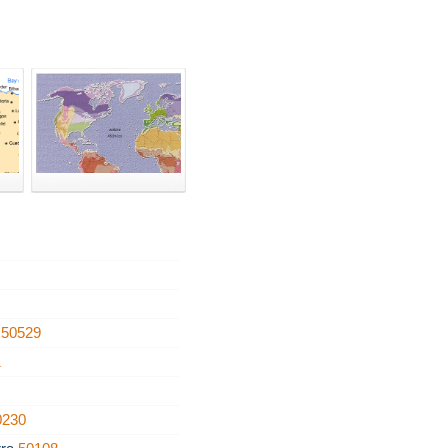
n
50529
1
0230