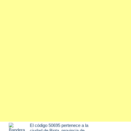
El código 50695 pertenece a la
ciudad de
Biota
, provincia de