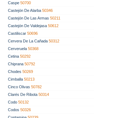
Caspe
50700
Castejón De Alarba
50346
Castejón De Las Armas
50211
Castejón De Valdejasa
50612
Castiliscar
50696
Cervera De La Cañada
50312
Cerveruela
50368
Cetina
50292
Chiprana
50792
Chodes
50269
Cimballa
50213
Cinco Olivas
50782
Clarés De Ribota
50314
Codo
50132
Codos
50326
Contamina
50239