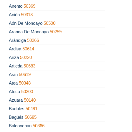
Anento
50369
Anión
50313
Aón De Moncayo
50590
Aranda De Moncayo
50259
Arándiga
50266
Ardisa
50614
Ariza
50220
Artieda
50683
Asín
50619
Atea
50348
Ateca
50200
Azuara
50140
Badules
50491
Bagüés
50685
Balconchán
50366