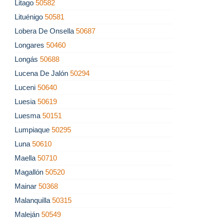
Litago
50582
Lituénigo
50581
Lobera De Onsella
50687
Longares
50460
Longás
50688
Lucena De Jalón
50294
Luceni
50640
Luesia
50619
Luesma
50151
Lumpiaque
50295
Luna
50610
Maella
50710
Magallón
50520
Mainar
50368
Malanquilla
50315
Maleján
50549