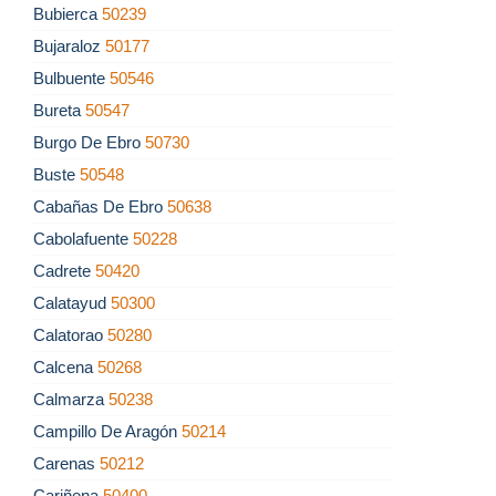
Bubierca
50239
Bujaraloz
50177
Bulbuente
50546
Bureta
50547
Burgo De Ebro
50730
Buste
50548
Cabañas De Ebro
50638
Cabolafuente
50228
Cadrete
50420
Calatayud
50300
Calatorao
50280
Calcena
50268
Calmarza
50238
Campillo De Aragón
50214
Carenas
50212
Cariñena
50400