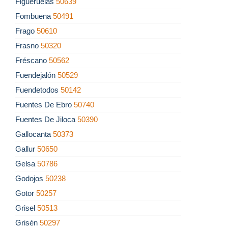
Figueruelas
50639
Fombuena
50491
Frago
50610
Frasno
50320
Fréscano
50562
Fuendejalón
50529
Fuendetodos
50142
Fuentes De Ebro
50740
Fuentes De Jiloca
50390
Gallocanta
50373
Gallur
50650
Gelsa
50786
Godojos
50238
Gotor
50257
Grisel
50513
Grisén
50297