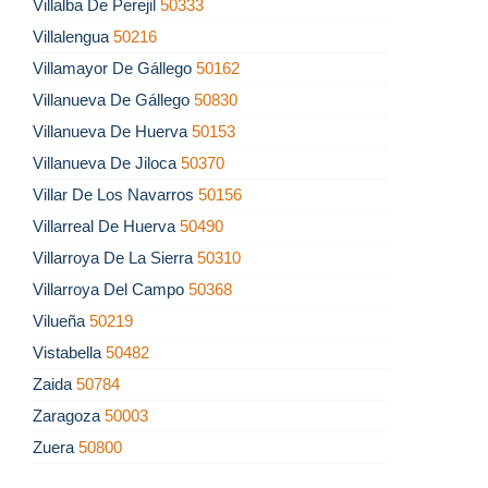
Villalba De Perejil
50333
Villalengua
50216
Villamayor De Gállego
50162
Villanueva De Gállego
50830
Villanueva De Huerva
50153
Villanueva De Jiloca
50370
Villar De Los Navarros
50156
Villarreal De Huerva
50490
Villarroya De La Sierra
50310
Villarroya Del Campo
50368
Vilueña
50219
Vistabella
50482
Zaida
50784
Zaragoza
50003
Zuera
50800