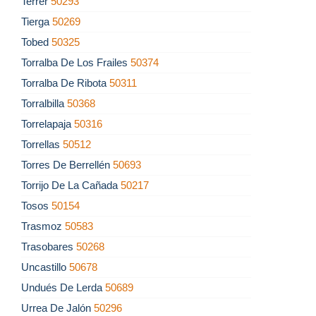
Terrer
50293
Tierga
50269
Tobed
50325
Torralba De Los Frailes
50374
Torralba De Ribota
50311
Torralbilla
50368
Torrelapaja
50316
Torrellas
50512
Torres De Berrellén
50693
Torrijo De La Cañada
50217
Tosos
50154
Trasmoz
50583
Trasobares
50268
Uncastillo
50678
Undués De Lerda
50689
Urrea De Jalón
50296