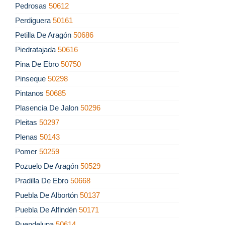
Pedrosas
50612
Perdiguera
50161
Petilla De Aragón
50686
Piedratajada
50616
Pina De Ebro
50750
Pinseque
50298
Pintanos
50685
Plasencia De Jalon
50296
Pleitas
50297
Plenas
50143
Pomer
50259
Pozuelo De Aragón
50529
Pradilla De Ebro
50668
Puebla De Albortón
50137
Puebla De Alfindén
50171
Puendeluna
50614