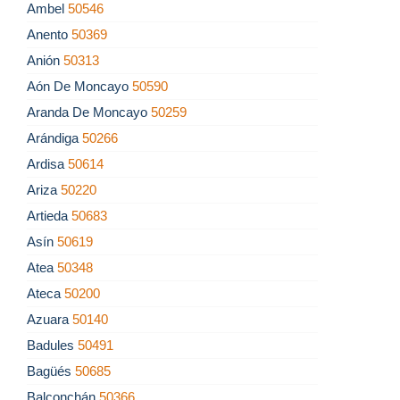
Ambel
50546
Anento
50369
Anión
50313
Aón De Moncayo
50590
Aranda De Moncayo
50259
Arándiga
50266
Ardisa
50614
Ariza
50220
Artieda
50683
Asín
50619
Atea
50348
Ateca
50200
Azuara
50140
Badules
50491
Bagüés
50685
Balconchán
50366