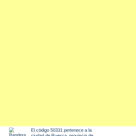
El código 50331 pertenece a la
ciudad de
Ruesca
, provincia de