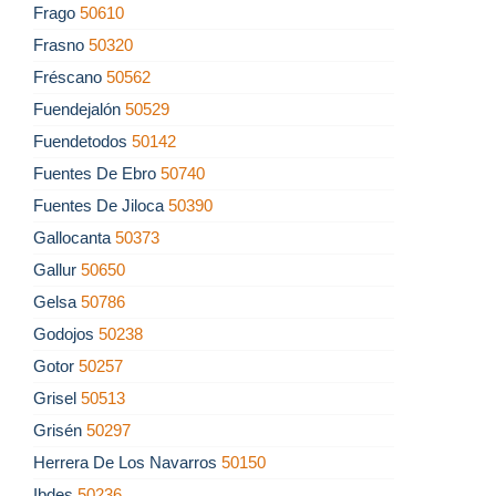
Frago
50610
Frasno
50320
Fréscano
50562
Fuendejalón
50529
Fuendetodos
50142
Fuentes De Ebro
50740
Fuentes De Jiloca
50390
Gallocanta
50373
Gallur
50650
Gelsa
50786
Godojos
50238
Gotor
50257
Grisel
50513
Grisén
50297
Herrera De Los Navarros
50150
Ibdes
50236