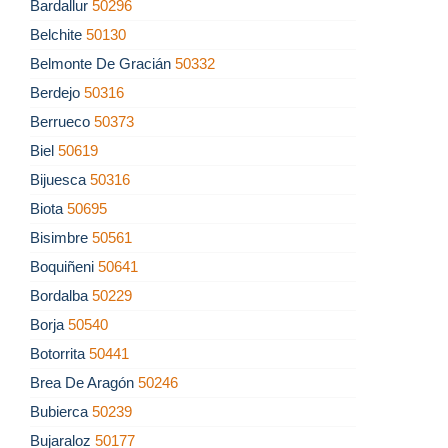
Bardallur
50296
Belchite
50130
Belmonte De Gracián
50332
Berdejo
50316
Berrueco
50373
Biel
50619
Bijuesca
50316
Biota
50695
Bisimbre
50561
Boquiñeni
50641
Bordalba
50229
Borja
50540
Botorrita
50441
Brea De Aragón
50246
Bubierca
50239
Bujaraloz
50177