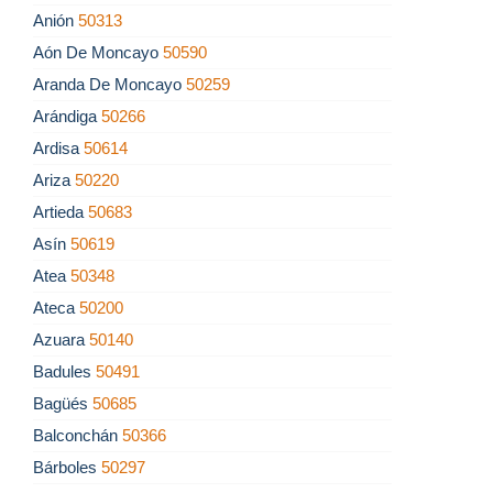
Anión
50313
Aón De Moncayo
50590
Aranda De Moncayo
50259
Arándiga
50266
Ardisa
50614
Ariza
50220
Artieda
50683
Asín
50619
Atea
50348
Ateca
50200
Azuara
50140
Badules
50491
Bagüés
50685
Balconchán
50366
Bárboles
50297