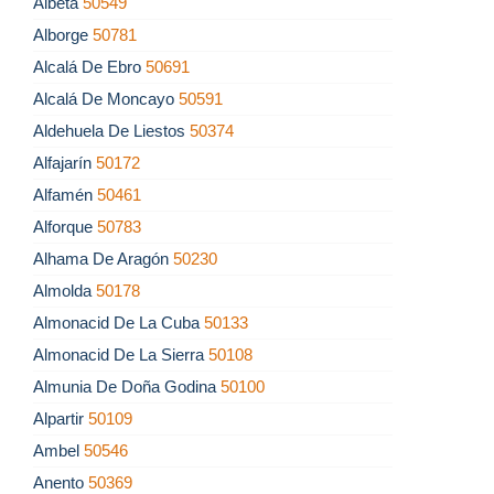
Albeta
50549
Alborge
50781
Alcalá De Ebro
50691
Alcalá De Moncayo
50591
Aldehuela De Liestos
50374
Alfajarín
50172
Alfamén
50461
Alforque
50783
Alhama De Aragón
50230
Almolda
50178
Almonacid De La Cuba
50133
Almonacid De La Sierra
50108
Almunia De Doña Godina
50100
Alpartir
50109
Ambel
50546
Anento
50369