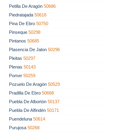
Petilla De Aragón
50686
Piedratajada
50616
Pina De Ebro
50750
Pinseque
50298
Pintanos
50685
Plasencia De Jalon
50296
Pleitas
50297
Plenas
50143
Pomer
50259
Pozuelo De Aragón
50529
Pradilla De Ebro
50668
Puebla De Albortón
50137
Puebla De Alfindén
50171
Puendeluna
50614
Purujosa
50268