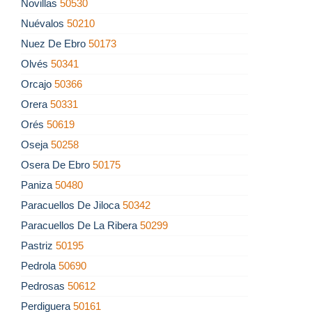
Novillas
50530
Nuévalos
50210
Nuez De Ebro
50173
Olvés
50341
Orcajo
50366
Orera
50331
Orés
50619
Oseja
50258
Osera De Ebro
50175
Paniza
50480
Paracuellos De Jiloca
50342
Paracuellos De La Ribera
50299
Pastriz
50195
Pedrola
50690
Pedrosas
50612
Perdiguera
50161