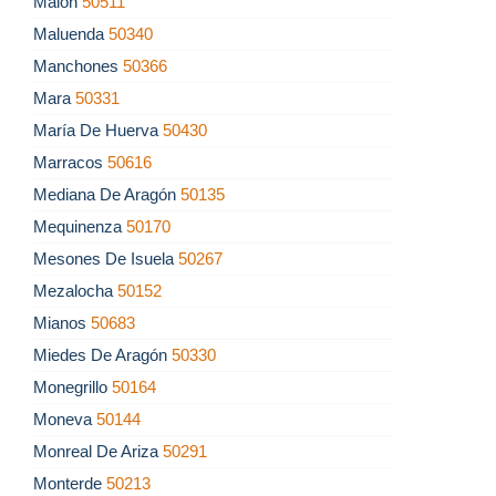
Malón
50511
Maluenda
50340
Manchones
50366
Mara
50331
María De Huerva
50430
Marracos
50616
Mediana De Aragón
50135
Mequinenza
50170
Mesones De Isuela
50267
Mezalocha
50152
Mianos
50683
Miedes De Aragón
50330
Monegrillo
50164
Moneva
50144
Monreal De Ariza
50291
Monterde
50213