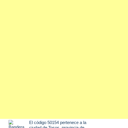
El código 50154 pertenece a la
ciudad de
Tosos
, provincia de