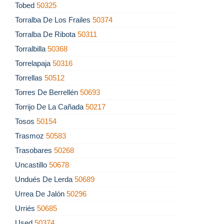
Tobed
50325
Torralba De Los Frailes
50374
Torralba De Ribota
50311
Torralbilla
50368
Torrelapaja
50316
Torrellas
50512
Torres De Berrellén
50693
Torrijo De La Cañada
50217
Tosos
50154
Trasmoz
50583
Trasobares
50268
Uncastillo
50678
Undués De Lerda
50689
Urrea De Jalón
50296
Urriés
50685
Used
50374