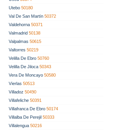
Utebo
50180
Val De San Martín
50372
Valdehorna
50371
Valmadrid
50138
Valpalmas
50615
Valtorres
50219
Velilla De Ebro
50760
Velilla De Jiloca
50343
Vera De Moncayo
50580
Vierlas
50513
Villadoz
50490
Villafeliche
50391
Villafranca De Ebro
50174
Villalba De Perejil
50333
Villalengua
50216