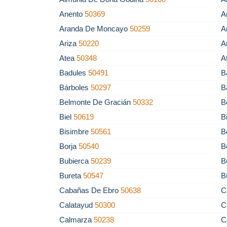
Anento
50369
A
Aranda De Moncayo
50259
A
Ariza
50220
A
Atea
50348
A
Badules
50491
B
Bárboles
50297
B
Belmonte De Gracián
50332
B
Biel
50619
B
Bisimbre
50561
B
Borja
50540
B
Bubierca
50239
B
Bureta
50547
B
Cabañas De Ebro
50638
C
Calatayud
50300
C
Calmarza
50238
C