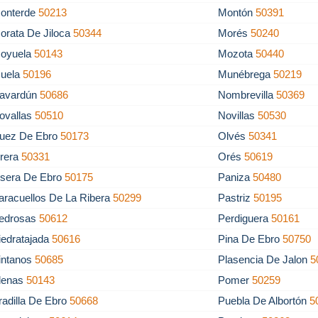
onterde
50213
Montón
50391
orata De Jiloca
50344
Morés
50240
oyuela
50143
Mozota
50440
uela
50196
Munébrega
50219
avardún
50686
Nombrevilla
50369
ovallas
50510
Novillas
50530
uez De Ebro
50173
Olvés
50341
rera
50331
Orés
50619
sera De Ebro
50175
Paniza
50480
aracuellos De La Ribera
50299
Pastriz
50195
edrosas
50612
Perdiguera
50161
iedratajada
50616
Pina De Ebro
50750
intanos
50685
Plasencia De Jalon
5
lenas
50143
Pomer
50259
radilla De Ebro
50668
Puebla De Albortón
5