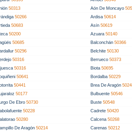
nión
50313
Aón De Moncayo
50
rándiga
50266
Ardisa
50614
rtieda
50683
Asín
50619
teca
50200
Azuara
50140
agüés
50685
Balconchán
50366
ardallur
50296
Belchite
50130
erdejo
50316
Berrueco
50373
ijuesca
50316
Biota
50695
oquiñeni
50641
Bordalba
50229
otorrita
50441
Brea De Aragón
5024
ujaraloz
50177
Bulbuente
50546
urgo De Ebro
50730
Buste
50548
abolafuente
50228
Cadrete
50420
alatorao
50280
Calcena
50268
ampillo De Aragón
50214
Carenas
50212