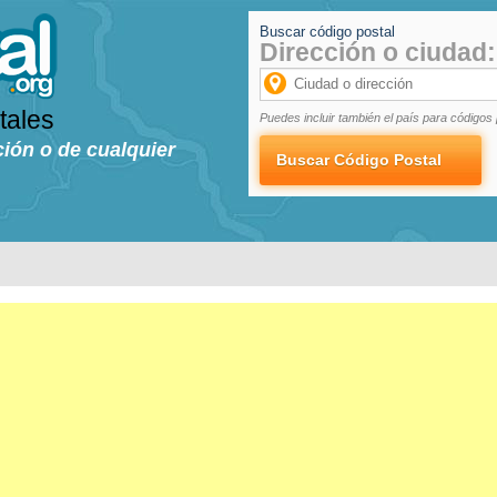
Buscar código postal
Dirección o ciudad:
tales
Puedes incluir también el país para códigos 
ción o de cualquier