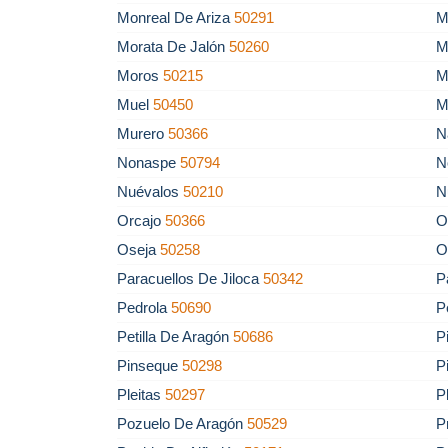
Monreal De Ariza
50291
M
Morata De Jalón
50260
M
Moros
50215
M
Muel
50450
M
Murero
50366
N
Nonaspe
50794
N
Nuévalos
50210
N
Orcajo
50366
O
Oseja
50258
O
Paracuellos De Jiloca
50342
P
Pedrola
50690
P
Petilla De Aragón
50686
P
Pinseque
50298
P
Pleitas
50297
P
Pozuelo De Aragón
50529
P