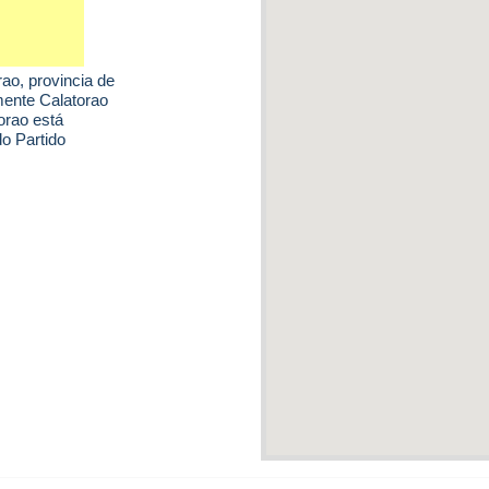
rao
, provincia de
mente Calatorao
orao está
do Partido