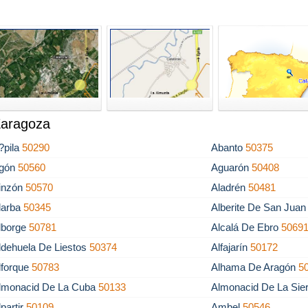
Zaragoza
?pila
50290
Abanto
50375
gón
50560
Aguarón
50408
inzón
50570
Aladrén
50481
larba
50345
Alberite De San Jua
lborge
50781
Alcalá De Ebro
5069
ldehuela De Liestos
50374
Alfajarín
50172
lforque
50783
Alhama De Aragón
5
lmonacid De La Cuba
50133
Almonacid De La Sie
lpartir
50109
Ambel
50546