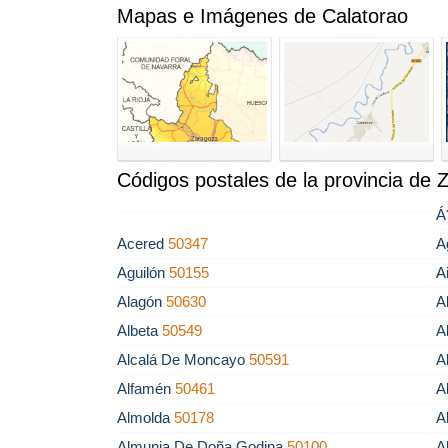
Mapas e Imágenes de Calatorao
Códigos postales de la provincia de 
Á
Acered
50347
A
Aguilón
50155
A
Alagón
50630
A
Albeta
50549
A
Alcalá De Moncayo
50591
A
Alfamén
50461
A
Almolda
50178
A
Almunia De Doña Godina
50100
A