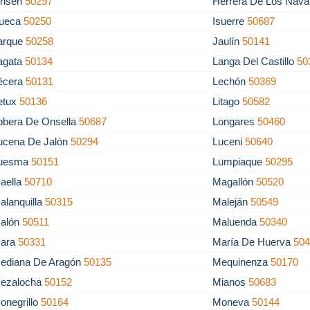
risén
50297
Herrera De Los Nava
llueca
50250
Isuerre
50687
arque
50258
Jaulín
50141
agata
50134
Langa Del Castillo
50
écera
50131
Lechón
50369
etux
50136
Litago
50582
obera De Onsella
50687
Longares
50460
ucena De Jalón
50294
Luceni
50640
uesma
50151
Lumpiaque
50295
aella
50710
Magallón
50520
alanquilla
50315
Maleján
50549
alón
50511
Maluenda
50340
ara
50331
María De Huerva
50
ediana De Aragón
50135
Mequinenza
50170
ezalocha
50152
Mianos
50683
onegrillo
50164
Moneva
50144