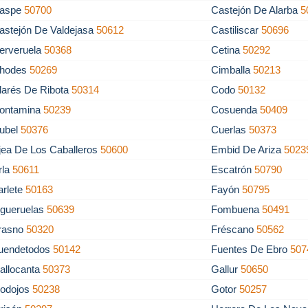
aspe
50700
Castejón De Alarba
5
astejón De Valdejasa
50612
Castiliscar
50696
erveruela
50368
Cetina
50292
hodes
50269
Cimballa
50213
larés De Ribota
50314
Codo
50132
ontamina
50239
Cosuenda
50409
ubel
50376
Cuerlas
50373
jea De Los Caballeros
50600
Embid De Ariza
5023
rla
50611
Escatrón
50790
arlete
50163
Fayón
50795
igueruelas
50639
Fombuena
50491
rasno
50320
Fréscano
50562
uendetodos
50142
Fuentes De Ebro
507
allocanta
50373
Gallur
50650
odojos
50238
Gotor
50257