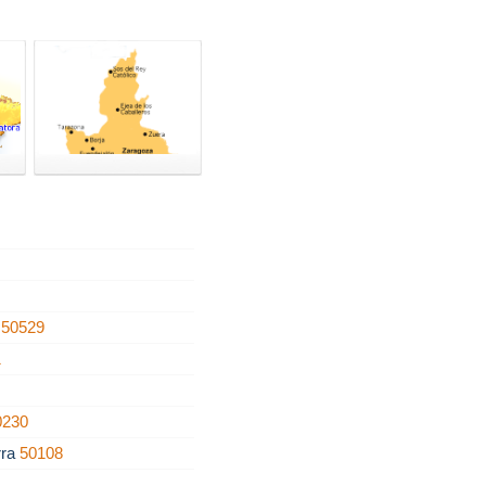
n
50529
1
0230
rra
50108