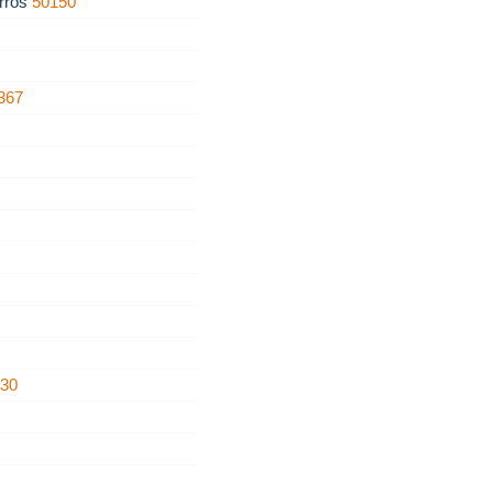
rros
50150
367
430