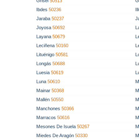
Grisel
50513
G
Ibdes
50236
I
Jaraba
50237
J
Joyosa
50692
L
Layana
50679
L
Leciñena
50160
L
Lituénigo
50581
L
Longás
50688
L
Luesia
50619
L
Luna
50610
M
Mainar
50368
M
Mallén
50550
M
Manchones
50366
M
Marracos
50616
M
Mesones De Isuela
50267
M
Miedes De Aragón
50330
M