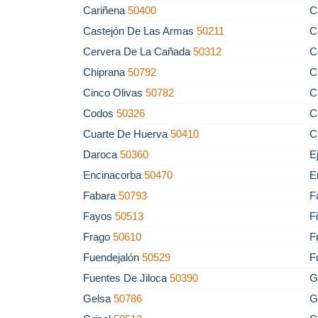
Cariñena
50400
C
Castejón De Las Armas
50211
C
Cervera De La Cañada
50312
C
Chiprana
50792
C
Cinco Olivas
50782
C
Codos
50326
C
Cuarte De Huerva
50410
C
Daroca
50360
E
Encinacorba
50470
E
Fabara
50793
F
Fayos
50513
F
Frago
50610
F
Fuendejalón
50529
F
Fuentes De Jiloca
50390
G
Gelsa
50786
G