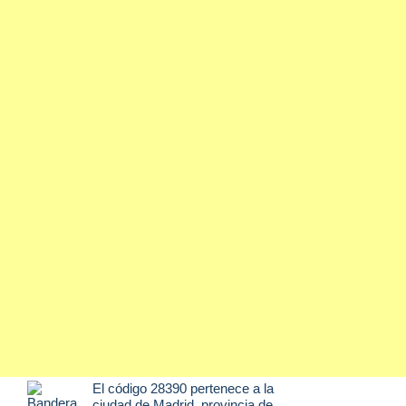
El código 28390 pertenece a la
ciudad de
Madrid
, provincia de