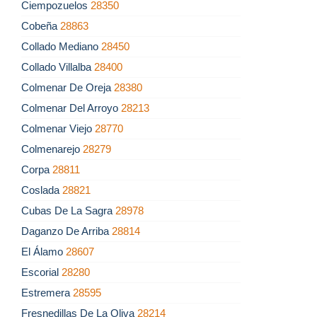
Ciempozuelos
28350
Cobeña
28863
Collado Mediano
28450
Collado Villalba
28400
Colmenar De Oreja
28380
Colmenar Del Arroyo
28213
Colmenar Viejo
28770
Colmenarejo
28279
Corpa
28811
Coslada
28821
Cubas De La Sagra
28978
Daganzo De Arriba
28814
El Álamo
28607
Escorial
28280
Estremera
28595
Fresnedillas De La Oliva
28214