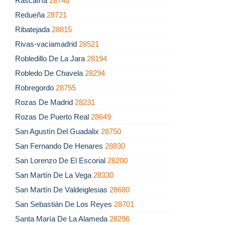
Rascafría
28740
Redueña
28721
Ribatejada
28815
Rivas-vaciamadrid
28521
Robledillo De La Jara
28194
Robledo De Chavela
28294
Robregordo
28755
Rozas De Madrid
28231
Rozas De Puerto Real
28649
San Agustín Del Guadalix
28750
San Fernando De Henares
28830
San Lorenzo De El Escorial
28200
San Martín De La Vega
28330
San Martín De Valdeiglesias
28680
San Sebastián De Los Reyes
28701
Santa María De La Alameda
28296