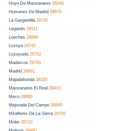
Hoyo De Manzanares
28240
Humanes De Madrid
28970
La Gargantilla
28742
Leganés
28911
Loeches
28890
Lozoya
28742
Lozoyuela
28752
Madarcos
28755
Madrid
28001
Majadahonda
28220
Manzanares El Real
28410
Meco
28880
Mejorada Del Campo
28840
Miraflores De La Sierra
28792
Molar
28710
Molinos
28460