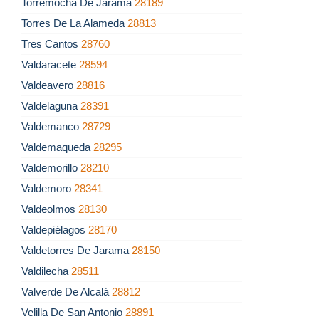
Torremocha De Jarama
28189
Torres De La Alameda
28813
Tres Cantos
28760
Valdaracete
28594
Valdeavero
28816
Valdelaguna
28391
Valdemanco
28729
Valdemaqueda
28295
Valdemorillo
28210
Valdemoro
28341
Valdeolmos
28130
Valdepiélagos
28170
Valdetorres De Jarama
28150
Valdilecha
28511
Valverde De Alcalá
28812
Velilla De San Antonio
28891