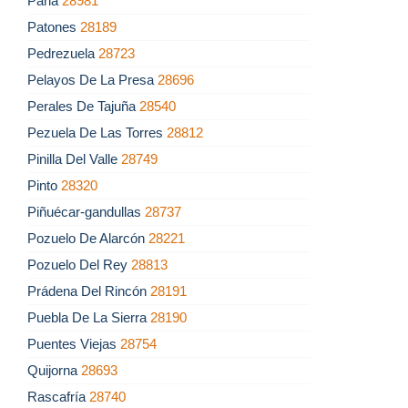
Parla
28981
Patones
28189
Pedrezuela
28723
Pelayos De La Presa
28696
Perales De Tajuña
28540
Pezuela De Las Torres
28812
Pinilla Del Valle
28749
Pinto
28320
Piñuécar-gandullas
28737
Pozuelo De Alarcón
28221
Pozuelo Del Rey
28813
Prádena Del Rincón
28191
Puebla De La Sierra
28190
Puentes Viejas
28754
Quijorna
28693
Rascafría
28740