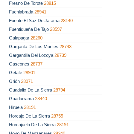
Fresno De Torote
28815
Fuenlabrada
28941
Fuente El Saz De Jarama
28140
Fuentidueña De Tajo
28597
Galapagar
28260
Garganta De Los Montes
28743
Gargantilla Del Lozoya
28739
Gascones
28737
Getafe
28901
Grión
28971
Guadalix De La Sierra
28794
Guadarrama
28440
Hiruela
28191
Horcajo De La Sierra
28755
Horcajuelo De La Sierra
28191
Hoyo De Manzanares
28240