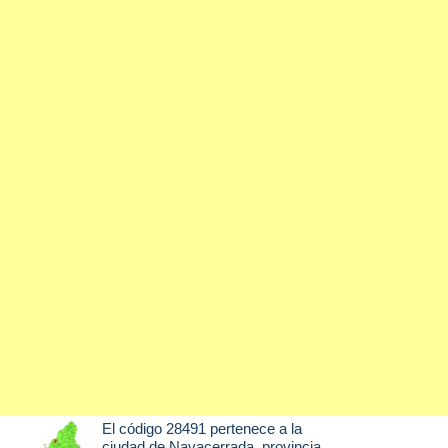
El código 28491 pertenece a la
ciudad de
Navacerrada
, provincia