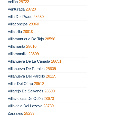
Vellón
28722
Venturada
28729
Villa Del Prado
28630
Villaconejos
28360
Villalbilla
28810
Villamanrique De Tajo
28598
Villamanta
28610
Villamantilla
28609
Villanueva De La Cañada
28691
Villanueva De Perales
28609
Villanueva Del Pardillo
28229
Villar Del Olmo
28512
Villarejo De Salvanés
28590
Villaviciosa De Odón
28670
Villavieja Del Lozoya
28739
Zarzalejo
28293