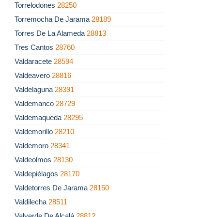
Torrelodones
28250
Torremocha De Jarama
28189
Torres De La Alameda
28813
Tres Cantos
28760
Valdaracete
28594
Valdeavero
28816
Valdelaguna
28391
Valdemanco
28729
Valdemaqueda
28295
Valdemorillo
28210
Valdemoro
28341
Valdeolmos
28130
Valdepiélagos
28170
Valdetorres De Jarama
28150
Valdilecha
28511
Valverde De Alcalá
28812