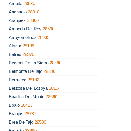
Ambite
28580
Anchuelo
28818
Aranjuez
28300
Arganda Del Rey
28500
Arroyomolinos
28939
Atazar
28189
Batres
28976
Becerril De La Sierra
28490
Belmonte De Tajo
28390
Berrueco
28192
Berzosa Del Lozoya
28194
Boadilla Del Monte
28660
Boalo
28413
Braojos
28737
Brea De Tajo
28596
Brunete
28690