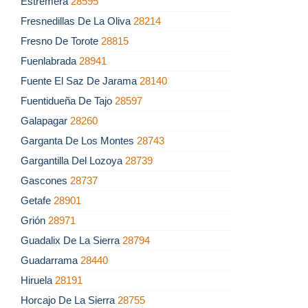
Estremera
28595
Fresnedillas De La Oliva
28214
Fresno De Torote
28815
Fuenlabrada
28941
Fuente El Saz De Jarama
28140
Fuentidueña De Tajo
28597
Galapagar
28260
Garganta De Los Montes
28743
Gargantilla Del Lozoya
28739
Gascones
28737
Getafe
28901
Grión
28971
Guadalix De La Sierra
28794
Guadarrama
28440
Hiruela
28191
Horcajo De La Sierra
28755