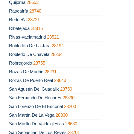
Quijorna
28693
Rascafría
28740
Redueña
28721
Ribatejada
28815
Rivas-vaciamadrid
28521
Robledillo De La Jara
28194
Robledo De Chavela
28294
Robregordo
28755
Rozas De Madrid
28231
Rozas De Puerto Real
28649
San Agustín Del Guadalix
28750
San Fernando De Henares
28830
San Lorenzo De El Escorial
28200
San Martín De La Vega
28330
San Martín De Valdeiglesias
28680
San Sebastián De Los Reyes
28701