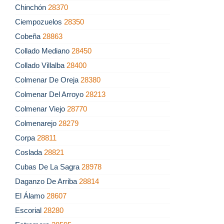
Chinchón
28370
Ciempozuelos
28350
Cobeña
28863
Collado Mediano
28450
Collado Villalba
28400
Colmenar De Oreja
28380
Colmenar Del Arroyo
28213
Colmenar Viejo
28770
Colmenarejo
28279
Corpa
28811
Coslada
28821
Cubas De La Sagra
28978
Daganzo De Arriba
28814
El Álamo
28607
Escorial
28280