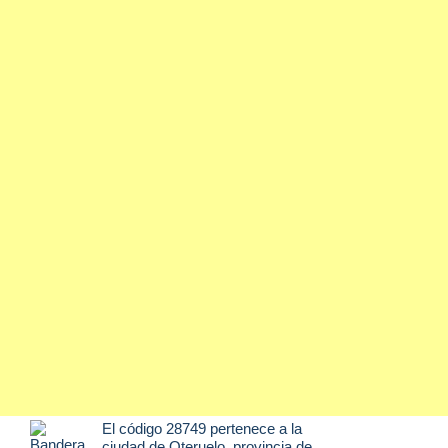
El código 28749 pertenece a la
ciudad de
Oteruelo
, provincia de