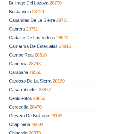
Buitrago Del Lozoya
28730
Bustarviejo
28720
Cabanillas De La Sierra
28721
Cabrera
28751
Cadalso De Los Vidrios
28640
Camarma De Esteruelas
28816
Campo Real
28510
Canencia
28743
Carabaña
28560
Cardoso De La Sierra
28190
Casarrubuelos
28977
Cenicientos
28650
Cercedilla
28470
Cervera De Buitrago
28193
Chapinería
28694
Chinchón
28370