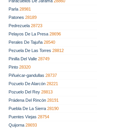
Paracuellos De Jarama
28860
Parla
28981
Patones
28189
Pedrezuela
28723
Pelayos De La Presa
28696
Perales De Tajuña
28540
Pezuela De Las Torres
28812
Pinilla Del Valle
28749
Pinto
28320
Piñuécar-gandullas
28737
Pozuelo De Alarcón
28221
Pozuelo Del Rey
28813
Prádena Del Rincón
28191
Puebla De La Sierra
28190
Puentes Viejas
28754
Quijorna
28693