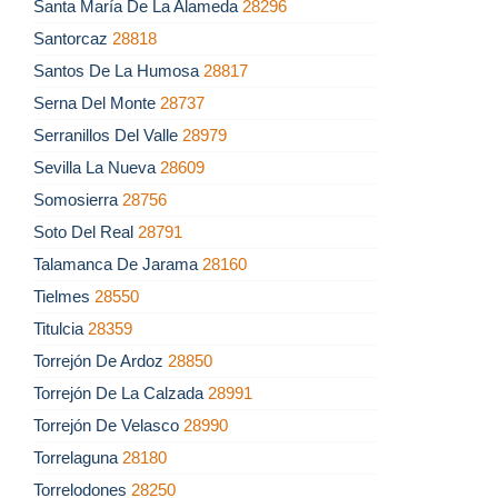
Santa María De La Alameda
28296
Santorcaz
28818
Santos De La Humosa
28817
Serna Del Monte
28737
Serranillos Del Valle
28979
Sevilla La Nueva
28609
Somosierra
28756
Soto Del Real
28791
Talamanca De Jarama
28160
Tielmes
28550
Titulcia
28359
Torrejón De Ardoz
28850
Torrejón De La Calzada
28991
Torrejón De Velasco
28990
Torrelaguna
28180
Torrelodones
28250