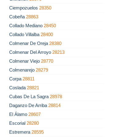
Ciempozuelos
28350
Cobeña
28863
Collado Mediano
28450
Collado Villalba
28400
Colmenar De Oreja
28380
Colmenar Del Arroyo
28213
Colmenar Viejo
28770
Colmenarejo
28279
Corpa
28811
Coslada
28821
Cubas De La Sagra
28978
Daganzo De Arriba
28814
El Álamo
28607
Escorial
28280
Estremera
28595