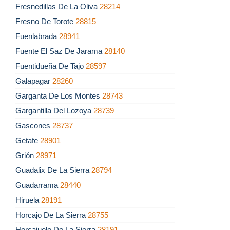
Fresnedillas De La Oliva
28214
Fresno De Torote
28815
Fuenlabrada
28941
Fuente El Saz De Jarama
28140
Fuentidueña De Tajo
28597
Galapagar
28260
Garganta De Los Montes
28743
Gargantilla Del Lozoya
28739
Gascones
28737
Getafe
28901
Grión
28971
Guadalix De La Sierra
28794
Guadarrama
28440
Hiruela
28191
Horcajo De La Sierra
28755
Horcajuelo De La Sierra
28191