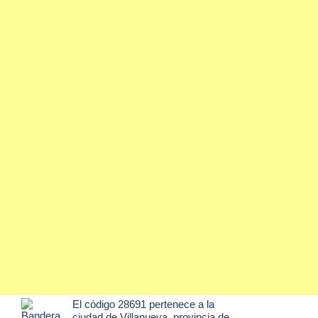
El código 28691 pertenece a la
ciudad de
Villanueva
, provincia de