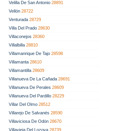
Velilla De San Antonio
28891
Vellón
28722
Venturada
28729
Villa Del Prado
28630
Villaconejos
28360
Villalbilla
28810
Villamanrique De Tajo
28598
Villamanta
28610
Villamantilla
28609
Villanueva De La Cañada
28691
Villanueva De Perales
28609
Villanueva Del Pardillo
28229
Villar Del Olmo
28512
Villarejo De Salvanés
28590
Villaviciosa De Odón
28670
Villavieja Del Lozoya
28739